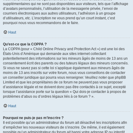
supplémentaires qui ne sont pas disponibles aux visiteurs, tels que l’affichage
d’avatars personnalisés, l’utilisation de la messagerie privée, l’envoi de
courriers électroniques aux autres utilisateurs, l’adhésion à un groupe
d’utilisateurs, etc. L’inscription ne vous prend qu’un court instant, c’est
pourquoi nous vous recommandons de le faire.
Haut
Qu’est-ce que la COPPA ?
La COPPA (pour « Child Online Privacy and Protection Act ») est une loi des
États-Unis d’Amérique qui demande aux sites internet collectant
potentiellement des informations sur les mineurs âgés de moins de 13 ans un
consentement écrit des parents ou des tuteurs légaux des mineurs concernés.
Si vous ne savez pas si cette loi s’applique également aux mineurs âgés de
moins de 13 ans inscrits sur votre forum, nous vous conseillons de contacter
un conseiller juridique qui pourra vous renseigner. Veuillez noter que phpBB
Limited et que les propriétaires de ce forum ne peuvent pas vous proposer
d’assistance légale et ne doivent donc pas être contactés à ce sujet, excepté
lorsque l’assistance porte sur la question « Qui dois-je contacter à propos de
problèmes d’abus ou d’ordres légaux liés à ce forum ? ».
Haut
Pourquoi ne puis-je pas m’inscrire ?
Il est possible qu’un administrateur du forum ait désactivé les inscriptions afin
d’empêcher les nouveaux visiteurs de s’inscrire. De même, il est également
possible qu’un administrateur du forum ait banni votre adresse IP ou interdit