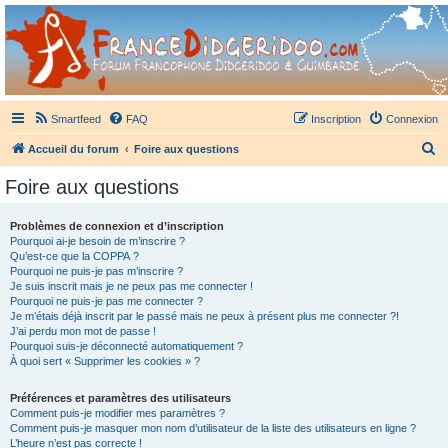
France Didgeridoo
Didgeridoo et Guimbarde sur France Didgeridoo - retrouvez la communauté.
Smartfeed
FAQ
Inscription
Connexion
R
Accueil du forum
Foire aux questions
e
Foire aux questions
c
h
Problèmes de connexion et d’inscription
Pourquoi ai-je besoin de m’inscrire ?
e
Qu’est-ce que la COPPA ?
r
Pourquoi ne puis-je pas m’inscrire ?
Je suis inscrit mais je ne peux pas me connecter !
c
Pourquoi ne puis-je pas me connecter ?
Je m’étais déjà inscrit par le passé mais ne peux à présent plus me connecter ?!
h
J’ai perdu mon mot de passe !
e
Pourquoi suis-je déconnecté automatiquement ?
À quoi sert « Supprimer les cookies » ?
r
Préférences et paramètres des utilisateurs
Comment puis-je modifier mes paramètres ?
Comment puis-je masquer mon nom d’utilisateur de la liste des utilisateurs en ligne ?
L’heure n’est pas correcte !