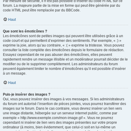
Par mesure de sécurité, il n’est pas possible d’insérer du code HTML sur ce
forum. La majeure partie de la mise en forme qui peut être générée par du
code HTML peut être remplacée par du BBCode.
Haut
Que sont les émoticônes ?
Les émoticônes sont de petites images qui peuvent être utilisées grâce à un
code court et qui permettent d’exprimer des sentiments. Par exemple, « :) »
exprime la joie, alors qu’au contraire, « :( » exprime la tristesse. Vous pouvez
consulter la liste complète des émoticônes depuis le formulaire de rédaction.
Essayez cependant de ne pas abuser des émoticônes, elles peuvent
rapidement rendre un message illisible et un modérateur pourrait décider de le
modifier ou de le supprimer complètement. Les administrateurs du forum
peuvent également limiter le nombre d’émoticônes qu’il est possible d’insérer
à un message.
Haut
Puis-je insérer des images ?
Oui, vous pouvez insérer des images à vos messages. Si les administrateurs
du forum ont autorisé l’insertion de pièces jointes, vous pourrez transférer des
images sur le forum. Dans le cas contraire, vous devrez insérer un lien vers
une image distante, hébergée sur un serveur internet public, comme par
exemple « http://www.exemple.com/mon-image.gif ». Vous ne pourrez
cependant ni insérer de lien vers des images présentes sur votre propre
ordinateur (à moins, bien évidemment, que celui-ci soit en lui-même un