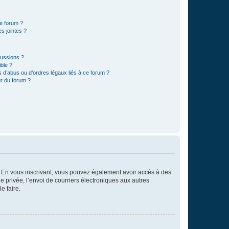
ce forum ?
s jointes ?
cussions ?
ible ?
 d’abus ou d’ordres légaux liés à ce forum ?
r du forum ?
ts. En vous inscrivant, vous pouvez également avoir accès à des
ie privée, l’envoi de courriers électroniques aux autres
e faire.