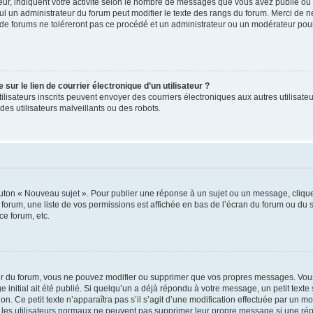
ur, indiquent votre activité selon le nombre de messages que vous avez publié ou id
eul un administrateur du forum peut modifier le texte des rangs du forum. Merci de 
de forums ne toléreront pas ce procédé et un administrateur ou un modérateur pou
ur le lien de courrier électronique d’un utilisateur ?
s utilisateurs inscrits peuvent envoyer des courriers électroniques aux autres utili
es utilisateurs malveillants ou des robots.
outon « Nouveau sujet ». Pour publier une réponse à un sujet ou un message, cliqu
 forum, une liste de vos permissions est affichée en bas de l’écran du forum ou du
ce forum, etc.
r du forum, vous ne pouvez modifier ou supprimer que vos propres messages. Vou
 initial ait été publié. Si quelqu’un a déjà répondu à votre message, un petit text
ion. Ce petit texte n’apparaîtra pas s’il s’agit d’une modification effectuée par un 
ue les utilisateurs normaux ne peuvent pas supprimer leur propre message si une ré