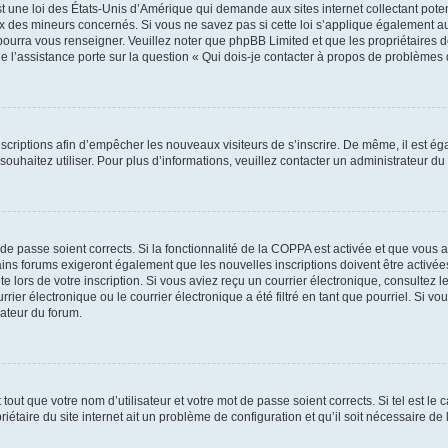
t une loi des États-Unis d’Amérique qui demande aux sites internet collectant pot
 des mineurs concernés. Si vous ne savez pas si cette loi s’applique également au
 pourra vous renseigner. Veuillez noter que phpBB Limited et que les propriétaires
ue l’assistance porte sur la question « Qui dois-je contacter à propos de problèmes 
inscriptions afin d’empêcher les nouveaux visiteurs de s’inscrire. De même, il est é
s souhaitez utiliser. Pour plus d’informations, veuillez contacter un administrateur du
t de passe soient corrects. Si la fonctionnalité de la COPPA est activée et que vous 
ains forums exigeront également que les nouvelles inscriptions doivent être activée
te lors de votre inscription. Si vous aviez reçu un courrier électronique, consultez l
r électronique ou le courrier électronique a été filtré en tant que pourriel. Si vo
rateur du forum.
out que votre nom d’utilisateur et votre mot de passe soient corrects. Si tel est le
iétaire du site internet ait un problème de configuration et qu’il soit nécessaire de l