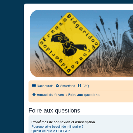
France Didgeridoo
Didgeridoo et Guimbarde sur France Didgeridoo - retrouvez la commun
Raccourcis
Smartfeed
FAQ
Accueil du forum
Foire aux questions
Foire aux questions
Problèmes de connexion et d’inscription
Pourquoi ai-je besoin de m’inscrire ?
Qu’est-ce que la COPPA ?