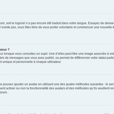
orum, soit le logiciel n’a pas encore été traduit dans votre langue. Essayez de deman
 n’existe pas, vous êtes libre de vous porter volontaire et commencer une nouvelle t
ateur ?
ur lorsque vous consultez un sujet. Une d’elles peut être une image associée à vo
mbre de messages que vous avez publié, ou permet de différencier votre statut parti
 unique et personnelle à chaque utilisateur.
ous pouvez ajouter un avatar en utilisant une des quatre méthodes suivantes : le serv
ent activer ou non la fonctionnalité des avatars et des méthodes qu’ils veuillent ren
forum.