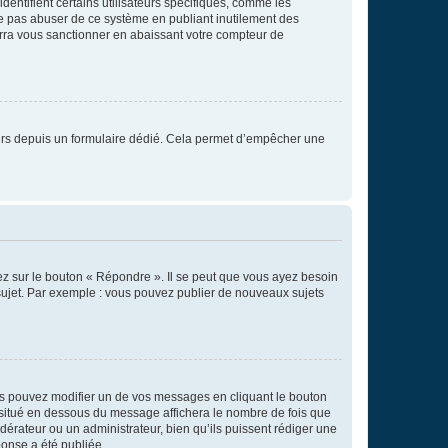
entifient certains utilisateurs spécifiques, comme les
ne pas abuser de ce système en publiant inutilement des
rra vous sanctionner en abaissant votre compteur de
sateurs depuis un formulaire dédié. Cela permet d’empêcher une
ez sur le bouton « Répondre ». Il se peut que vous ayez besoin
 sujet. Par exemple : vous pouvez publier de nouveaux sujets
s pouvez modifier un de vos messages en cliquant le bouton
e situé en dessous du message affichera le nombre de fois que
modérateur ou un administrateur, bien qu’ils puissent rédiger une
ponse a été publiée.