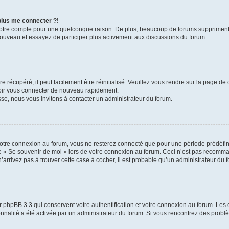
 plus me connecter ?!
votre compte pour une quelconque raison. De plus, beaucoup de forums suppriment pér
 nouveau et essayez de participer plus activement aux discussions du forum.
 récupéré, il peut facilement être réinitialisé. Veuillez vous rendre sur la page de
voir vous connecter de nouveau rapidement.
sse, nous vous invitons à contacter un administrateur du forum.
otre connexion au forum, vous ne resterez connecté que pour une période prédéfinie
se « Se souvenir de moi » lors de votre connexion au forum. Ceci n’est pas recomm
’arrivez pas à trouver cette case à cocher, il est probable qu’un administrateur du fo
 phpBB 3.3 qui conservent votre authentification et votre connexion au forum. Les 
tionnalité a été activée par un administrateur du forum. Si vous rencontrez des pro