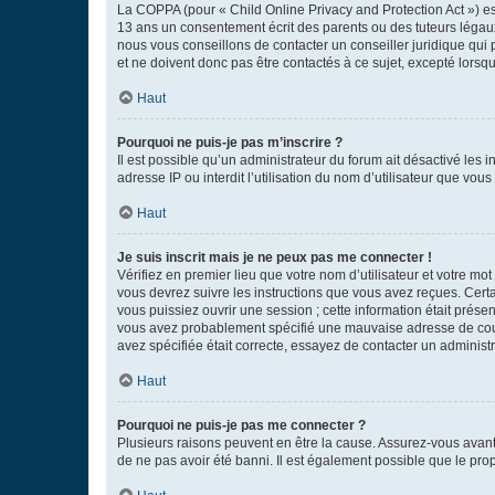
La COPPA (pour « Child Online Privacy and Protection Act ») es
13 ans un consentement écrit des parents ou des tuteurs légaux
nous vous conseillons de contacter un conseiller juridique qui
et ne doivent donc pas être contactés à ce sujet, excepté lorsq
Haut
Pourquoi ne puis-je pas m’inscrire ?
Il est possible qu’un administrateur du forum ait désactivé les 
adresse IP ou interdit l’utilisation du nom d’utilisateur que vou
Haut
Je suis inscrit mais je ne peux pas me connecter !
Vérifiez en premier lieu que votre nom d’utilisateur et votre mo
vous devrez suivre les instructions que vous avez reçues. Cert
vous puissiez ouvrir une session ; cette information était présen
vous avez probablement spécifié une mauvaise adresse de courrie
avez spécifiée était correcte, essayez de contacter un administ
Haut
Pourquoi ne puis-je pas me connecter ?
Plusieurs raisons peuvent en être la cause. Assurez-vous avant t
de ne pas avoir été banni. Il est également possible que le propr