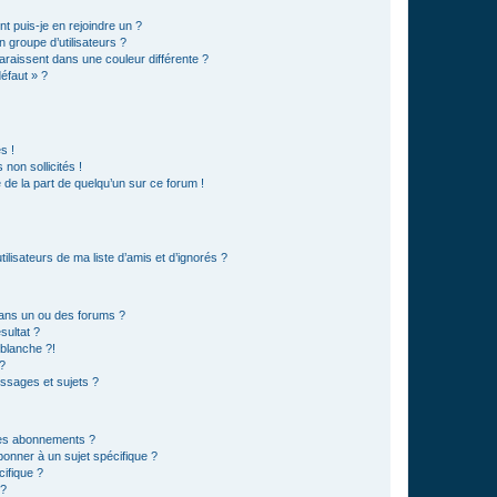
t puis-je en rejoindre un ?
 groupe d’utilisateurs ?
araissent dans une couleur différente ?
défaut » ?
s !
non sollicités !
e de la part de quelqu’un sur ce forum !
lisateurs de ma liste d’amis et d’ignorés ?
ans un ou des forums ?
sultat ?
blanche ?!
?
ssages et sujets ?
t les abonnements ?
onner à un sujet spécifique ?
ifique ?
 ?