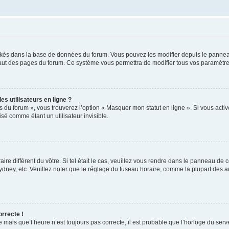
ockés dans la base de données du forum. Vous pouvez les modifier depuis le panneau 
haut des pages du forum. Ce système vous permettra de modifier tous vos paramètre
s utilisateurs en ligne ?
s du forum », vous trouverez l’option « Masquer mon statut en ligne ». Si vous activ
é comme étant un utilisateur invisible.
aire différent du vôtre. Si tel était le cas, veuillez vous rendre dans le panneau de co
ey, etc. Veuillez noter que le réglage du fuseau horaire, comme la plupart des autr
orrecte !
 mais que l’heure n’est toujours pas correcte, il est probable que l’horloge du serve