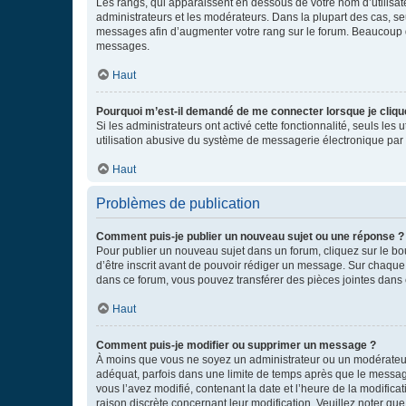
Les rangs, qui apparaissent en dessous de votre nom d’utilisate
administrateurs et les modérateurs. Dans la plupart des cas, s
messages afin d’augmenter votre rang sur le forum. Beaucoup 
messages.
Haut
Pourquoi m’est-il demandé de me connecter lorsque je clique s
Si les administrateurs ont activé cette fonctionnalité, seuls le
utilisation abusive du système de messagerie électronique par d
Haut
Problèmes de publication
Comment puis-je publier un nouveau sujet ou une réponse ?
Pour publier un nouveau sujet dans un forum, cliquez sur le b
d’être inscrit avant de pouvoir rédiger un message. Sur chaque
dans ce forum, vous pouvez transférer des pièces jointes dans 
Haut
Comment puis-je modifier ou supprimer un message ?
À moins que vous ne soyez un administrateur ou un modérateu
adéquat, parfois dans une limite de temps après que le message
vous l’avez modifié, contenant la date et l’heure de la modificat
raison discrète concernant leur modification. Veuillez noter q