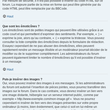
Par mesure de sécurité, il n’est pas possible d’insérer du code HTML sur ce
forum. La majeure partie de la mise en forme qui peut être générée par du
code HTML peut être remplacée par du BBCode.
Haut
Que sont les émoticônes ?
Les émoticônes sont de petites images qui peuvent être utilisées grâce à un
code court et qui permettent d’exprimer des sentiments. Par exemple, « :) »
exprime la joie, alors qu’au contraire, « :( » exprime la tristesse. Vous pouvez
consulter la liste complète des émoticônes depuis le formulaire de rédaction.
Essayez cependant de ne pas abuser des émoticônes, elles peuvent
rapidement rendre un message illisible et un modérateur pourrait décider de le
modifier ou de le supprimer complètement. Les administrateurs du forum
peuvent également limiter le nombre d’émoticônes qu’il est possible d’insérer
à un message.
Haut
Puis-je insérer des images ?
Oui, vous pouvez insérer des images à vos messages. Si les administrateurs
du forum ont autorisé l’insertion de pièces jointes, vous pourrez transférer des
images sur le forum. Dans le cas contraire, vous devrez insérer un lien vers
une image distante, hébergée sur un serveur internet public, comme par
exemple « http://www.exemple.com/mon-image.gif ». Vous ne pourrez
cependant ni insérer de lien vers des images présentes sur votre propre
ordinateur (à moins, bien évidemment, que celui-ci soit en lui-même un