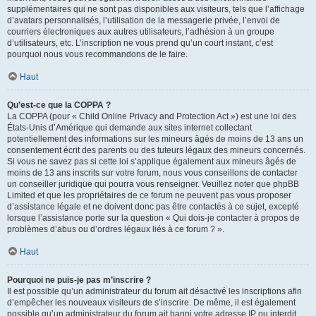
supplémentaires qui ne sont pas disponibles aux visiteurs, tels que l’affichage
d’avatars personnalisés, l’utilisation de la messagerie privée, l’envoi de
courriers électroniques aux autres utilisateurs, l’adhésion à un groupe
d’utilisateurs, etc. L’inscription ne vous prend qu’un court instant, c’est
pourquoi nous vous recommandons de le faire.
Haut
Qu’est-ce que la COPPA ?
La COPPA (pour « Child Online Privacy and Protection Act ») est une loi des
États-Unis d’Amérique qui demande aux sites internet collectant
potentiellement des informations sur les mineurs âgés de moins de 13 ans un
consentement écrit des parents ou des tuteurs légaux des mineurs concernés.
Si vous ne savez pas si cette loi s’applique également aux mineurs âgés de
moins de 13 ans inscrits sur votre forum, nous vous conseillons de contacter
un conseiller juridique qui pourra vous renseigner. Veuillez noter que phpBB
Limited et que les propriétaires de ce forum ne peuvent pas vous proposer
d’assistance légale et ne doivent donc pas être contactés à ce sujet, excepté
lorsque l’assistance porte sur la question « Qui dois-je contacter à propos de
problèmes d’abus ou d’ordres légaux liés à ce forum ? ».
Haut
Pourquoi ne puis-je pas m’inscrire ?
Il est possible qu’un administrateur du forum ait désactivé les inscriptions afin
d’empêcher les nouveaux visiteurs de s’inscrire. De même, il est également
possible qu’un administrateur du forum ait banni votre adresse IP ou interdit