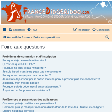
France Didgeridoo
Didgeridoo et Guimbarde sur France Didgeridoo - retrouvez la communauté.
Smartfeed
FAQ
Inscription
Connexion
R
Accueil du forum
Foire aux questions
e
Foire aux questions
c
h
Problèmes de connexion et d’inscription
Pourquoi ai-je besoin de m’inscrire ?
e
Qu’est-ce que la COPPA ?
r
Pourquoi ne puis-je pas m’inscrire ?
Je suis inscrit mais je ne peux pas me connecter !
c
Pourquoi ne puis-je pas me connecter ?
Je m’étais déjà inscrit par le passé mais ne peux à présent plus me connecter ?!
h
J’ai perdu mon mot de passe !
e
Pourquoi suis-je déconnecté automatiquement ?
À quoi sert « Supprimer les cookies » ?
r
Préférences et paramètres des utilisateurs
Comment puis-je modifier mes paramètres ?
Comment puis-je masquer mon nom d’utilisateur de la liste des utilisateurs en ligne ?
L’heure n’est pas correcte !