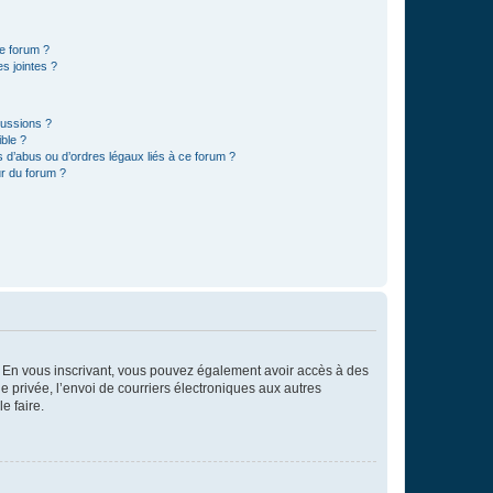
ce forum ?
s jointes ?
cussions ?
ible ?
 d’abus ou d’ordres légaux liés à ce forum ?
r du forum ?
ts. En vous inscrivant, vous pouvez également avoir accès à des
ie privée, l’envoi de courriers électroniques aux autres
e faire.