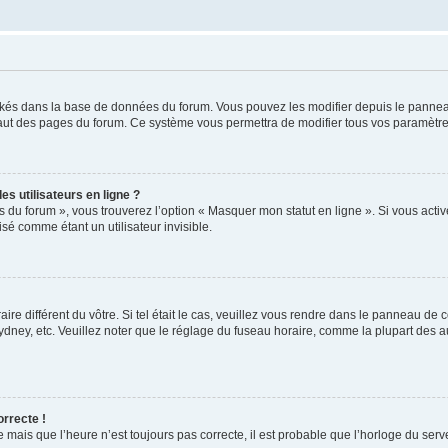
ockés dans la base de données du forum. Vous pouvez les modifier depuis le panneau 
haut des pages du forum. Ce système vous permettra de modifier tous vos paramètre
s utilisateurs en ligne ?
s du forum », vous trouverez l’option « Masquer mon statut en ligne ». Si vous activ
é comme étant un utilisateur invisible.
aire différent du vôtre. Si tel était le cas, veuillez vous rendre dans le panneau de co
ey, etc. Veuillez noter que le réglage du fuseau horaire, comme la plupart des autr
orrecte !
 mais que l’heure n’est toujours pas correcte, il est probable que l’horloge du serve