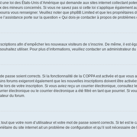
t une loi des États-Unis d’Amérique qui demande aux sites internet collectant pot
 des mineurs concernés. Si vous ne savez pas si cette loi s’applique également au
 pourra vous renseigner. Veuillez noter que phpBB Limited et que les propriétaires
ue l’assistance porte sur la question « Qui dois-je contacter à propos de problèmes 
inscriptions afin d’empêcher les nouveaux visiteurs de s’inscrire. De même, il est é
s souhaitez utiliser. Pour plus d’informations, veuillez contacter un administrateur du
t de passe soient corrects. Si la fonctionnalité de la COPPA est activée et que vous 
ains forums exigeront également que les nouvelles inscriptions doivent être activée
te lors de votre inscription. Si vous aviez reçu un courrier électronique, consultez l
r électronique ou le courrier électronique a été filtré en tant que pourriel. Si vo
rateur du forum.
out que votre nom d’utilisateur et votre mot de passe soient corrects. Si tel est le
iétaire du site internet ait un problème de configuration et qu’il soit nécessaire de l