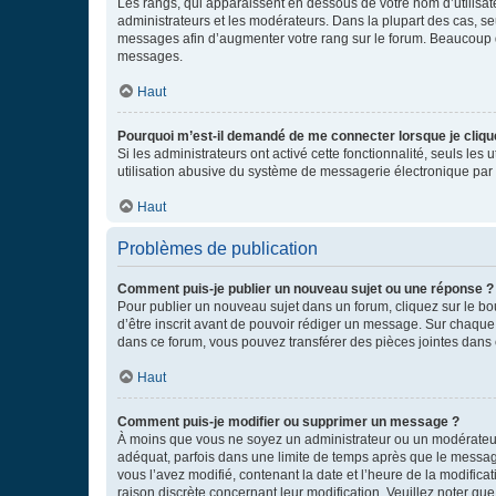
Les rangs, qui apparaissent en dessous de votre nom d’utilisate
administrateurs et les modérateurs. Dans la plupart des cas, s
messages afin d’augmenter votre rang sur le forum. Beaucoup 
messages.
Haut
Pourquoi m’est-il demandé de me connecter lorsque je clique s
Si les administrateurs ont activé cette fonctionnalité, seuls le
utilisation abusive du système de messagerie électronique par d
Haut
Problèmes de publication
Comment puis-je publier un nouveau sujet ou une réponse ?
Pour publier un nouveau sujet dans un forum, cliquez sur le b
d’être inscrit avant de pouvoir rédiger un message. Sur chaque
dans ce forum, vous pouvez transférer des pièces jointes dans 
Haut
Comment puis-je modifier ou supprimer un message ?
À moins que vous ne soyez un administrateur ou un modérateu
adéquat, parfois dans une limite de temps après que le message
vous l’avez modifié, contenant la date et l’heure de la modificat
raison discrète concernant leur modification. Veuillez noter q