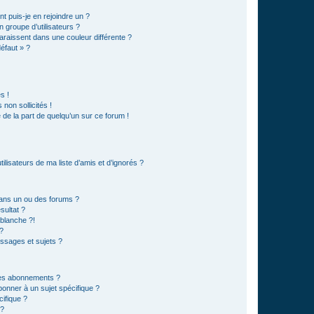
t puis-je en rejoindre un ?
 groupe d’utilisateurs ?
araissent dans une couleur différente ?
défaut » ?
s !
non sollicités !
e de la part de quelqu’un sur ce forum !
lisateurs de ma liste d’amis et d’ignorés ?
ans un ou des forums ?
sultat ?
blanche ?!
?
ssages et sujets ?
t les abonnements ?
onner à un sujet spécifique ?
ifique ?
 ?