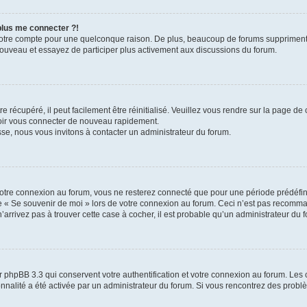
 plus me connecter ?!
votre compte pour une quelconque raison. De plus, beaucoup de forums suppriment pér
 nouveau et essayez de participer plus activement aux discussions du forum.
 récupéré, il peut facilement être réinitialisé. Veuillez vous rendre sur la page de
voir vous connecter de nouveau rapidement.
sse, nous vous invitons à contacter un administrateur du forum.
otre connexion au forum, vous ne resterez connecté que pour une période prédéfinie
se « Se souvenir de moi » lors de votre connexion au forum. Ceci n’est pas recomm
’arrivez pas à trouver cette case à cocher, il est probable qu’un administrateur du fo
 phpBB 3.3 qui conservent votre authentification et votre connexion au forum. Les 
tionnalité a été activée par un administrateur du forum. Si vous rencontrez des pro