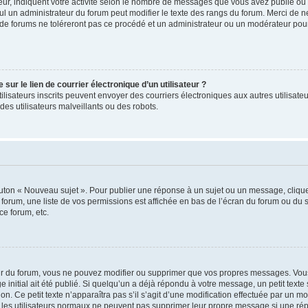
ur, indiquent votre activité selon le nombre de messages que vous avez publié ou id
eul un administrateur du forum peut modifier le texte des rangs du forum. Merci de 
de forums ne toléreront pas ce procédé et un administrateur ou un modérateur pou
ur le lien de courrier électronique d’un utilisateur ?
s utilisateurs inscrits peuvent envoyer des courriers électroniques aux autres utili
es utilisateurs malveillants ou des robots.
outon « Nouveau sujet ». Pour publier une réponse à un sujet ou un message, cliqu
 forum, une liste de vos permissions est affichée en bas de l’écran du forum ou du
ce forum, etc.
r du forum, vous ne pouvez modifier ou supprimer que vos propres messages. Vou
 initial ait été publié. Si quelqu’un a déjà répondu à votre message, un petit text
ion. Ce petit texte n’apparaîtra pas s’il s’agit d’une modification effectuée par un 
ue les utilisateurs normaux ne peuvent pas supprimer leur propre message si une ré