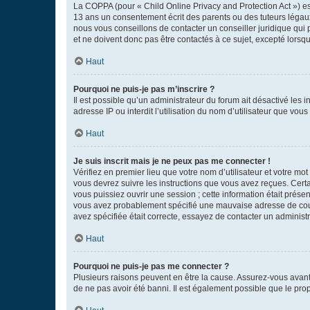
La COPPA (pour « Child Online Privacy and Protection Act ») es
13 ans un consentement écrit des parents ou des tuteurs légaux
nous vous conseillons de contacter un conseiller juridique qui
et ne doivent donc pas être contactés à ce sujet, excepté lorsq
Haut
Pourquoi ne puis-je pas m’inscrire ?
Il est possible qu’un administrateur du forum ait désactivé les 
adresse IP ou interdit l’utilisation du nom d’utilisateur que vou
Haut
Je suis inscrit mais je ne peux pas me connecter !
Vérifiez en premier lieu que votre nom d’utilisateur et votre mo
vous devrez suivre les instructions que vous avez reçues. Cert
vous puissiez ouvrir une session ; cette information était présen
vous avez probablement spécifié une mauvaise adresse de courrie
avez spécifiée était correcte, essayez de contacter un administ
Haut
Pourquoi ne puis-je pas me connecter ?
Plusieurs raisons peuvent en être la cause. Assurez-vous avant t
de ne pas avoir été banni. Il est également possible que le propr