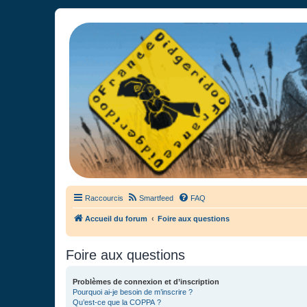
France Didgeridoo
Didgeridoo et Guimbarde sur France Didgeridoo - retrouvez la commun
Raccourcis
Smartfeed
FAQ
Accueil du forum
Foire aux questions
Foire aux questions
Problèmes de connexion et d’inscription
Pourquoi ai-je besoin de m’inscrire ?
Qu’est-ce que la COPPA ?