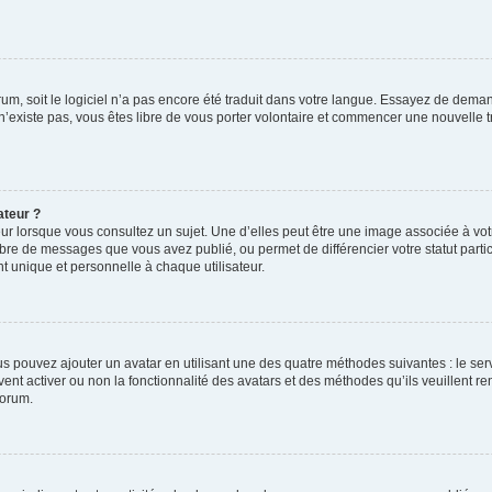
orum, soit le logiciel n’a pas encore été traduit dans votre langue. Essayez de deman
 n’existe pas, vous êtes libre de vous porter volontaire et commencer une nouvelle t
ateur ?
ur lorsque vous consultez un sujet. Une d’elles peut être une image associée à vo
mbre de messages que vous avez publié, ou permet de différencier votre statut parti
 unique et personnelle à chaque utilisateur.
ous pouvez ajouter un avatar en utilisant une des quatre méthodes suivantes : le serv
ent activer ou non la fonctionnalité des avatars et des méthodes qu’ils veuillent ren
forum.