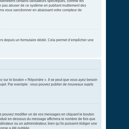
entifient certains utilisateurs spécifiques, comme les
ne pas abuser de ce système en publiant inutilement des
rra vous sanctionner en abaissant votre compteur de
sateurs depuis un formulaire dédié. Cela permet d’empêcher une
ez sur le bouton « Répondre ». Il se peut que vous ayez besoin
 sujet. Par exemple : vous pouvez publier de nouveaux sujets
s pouvez modifier un de vos messages en cliquant le bouton
e situé en dessous du message affichera le nombre de fois que
modérateur ou un administrateur, bien qu’ils puissent rédiger une
ponse a été publiée.