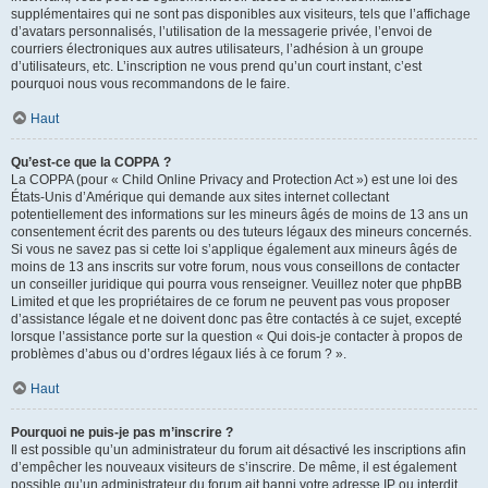
supplémentaires qui ne sont pas disponibles aux visiteurs, tels que l’affichage
d’avatars personnalisés, l’utilisation de la messagerie privée, l’envoi de
courriers électroniques aux autres utilisateurs, l’adhésion à un groupe
d’utilisateurs, etc. L’inscription ne vous prend qu’un court instant, c’est
pourquoi nous vous recommandons de le faire.
Haut
Qu’est-ce que la COPPA ?
La COPPA (pour « Child Online Privacy and Protection Act ») est une loi des
États-Unis d’Amérique qui demande aux sites internet collectant
potentiellement des informations sur les mineurs âgés de moins de 13 ans un
consentement écrit des parents ou des tuteurs légaux des mineurs concernés.
Si vous ne savez pas si cette loi s’applique également aux mineurs âgés de
moins de 13 ans inscrits sur votre forum, nous vous conseillons de contacter
un conseiller juridique qui pourra vous renseigner. Veuillez noter que phpBB
Limited et que les propriétaires de ce forum ne peuvent pas vous proposer
d’assistance légale et ne doivent donc pas être contactés à ce sujet, excepté
lorsque l’assistance porte sur la question « Qui dois-je contacter à propos de
problèmes d’abus ou d’ordres légaux liés à ce forum ? ».
Haut
Pourquoi ne puis-je pas m’inscrire ?
Il est possible qu’un administrateur du forum ait désactivé les inscriptions afin
d’empêcher les nouveaux visiteurs de s’inscrire. De même, il est également
possible qu’un administrateur du forum ait banni votre adresse IP ou interdit