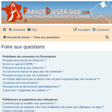
France Didgeridoo
Didgeridoo et Guimbarde sur France Didgeridoo - retrouvez la communauté.
Smartfeed
FAQ
Inscription
Connexion
R
Accueil du forum
Foire aux questions
e
Foire aux questions
c
h
Problèmes de connexion et d’inscription
Pourquoi ai-je besoin de m’inscrire ?
e
Qu’est-ce que la COPPA ?
r
Pourquoi ne puis-je pas m’inscrire ?
Je suis inscrit mais je ne peux pas me connecter !
c
Pourquoi ne puis-je pas me connecter ?
Je m’étais déjà inscrit par le passé mais ne peux à présent plus me connecter ?!
h
J’ai perdu mon mot de passe !
e
Pourquoi suis-je déconnecté automatiquement ?
À quoi sert « Supprimer les cookies » ?
r
Préférences et paramètres des utilisateurs
Comment puis-je modifier mes paramètres ?
Comment puis-je masquer mon nom d’utilisateur de la liste des utilisateurs en ligne ?
L’heure n’est pas correcte !