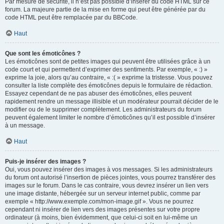
Par mesure de sécurité, il n’est pas possible d’insérer du code HTML sur ce
forum. La majeure partie de la mise en forme qui peut être générée par du
code HTML peut être remplacée par du BBCode.
Haut
Que sont les émoticônes ?
Les émoticônes sont de petites images qui peuvent être utilisées grâce à un
code court et qui permettent d’exprimer des sentiments. Par exemple, « :) »
exprime la joie, alors qu’au contraire, « :( » exprime la tristesse. Vous pouvez
consulter la liste complète des émoticônes depuis le formulaire de rédaction.
Essayez cependant de ne pas abuser des émoticônes, elles peuvent
rapidement rendre un message illisible et un modérateur pourrait décider de le
modifier ou de le supprimer complètement. Les administrateurs du forum
peuvent également limiter le nombre d’émoticônes qu’il est possible d’insérer
à un message.
Haut
Puis-je insérer des images ?
Oui, vous pouvez insérer des images à vos messages. Si les administrateurs
du forum ont autorisé l’insertion de pièces jointes, vous pourrez transférer des
images sur le forum. Dans le cas contraire, vous devrez insérer un lien vers
une image distante, hébergée sur un serveur internet public, comme par
exemple « http://www.exemple.com/mon-image.gif ». Vous ne pourrez
cependant ni insérer de lien vers des images présentes sur votre propre
ordinateur (à moins, bien évidemment, que celui-ci soit en lui-même un