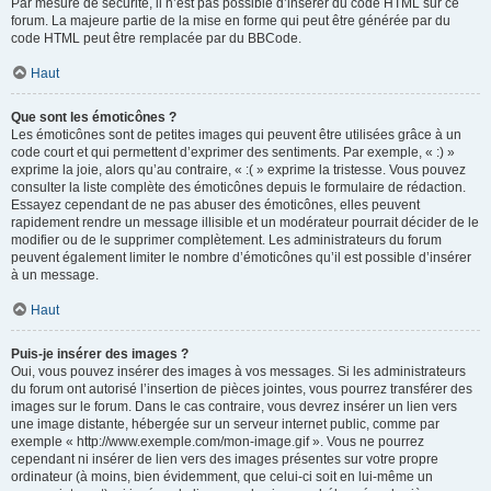
Par mesure de sécurité, il n’est pas possible d’insérer du code HTML sur ce
forum. La majeure partie de la mise en forme qui peut être générée par du
code HTML peut être remplacée par du BBCode.
Haut
Que sont les émoticônes ?
Les émoticônes sont de petites images qui peuvent être utilisées grâce à un
code court et qui permettent d’exprimer des sentiments. Par exemple, « :) »
exprime la joie, alors qu’au contraire, « :( » exprime la tristesse. Vous pouvez
consulter la liste complète des émoticônes depuis le formulaire de rédaction.
Essayez cependant de ne pas abuser des émoticônes, elles peuvent
rapidement rendre un message illisible et un modérateur pourrait décider de le
modifier ou de le supprimer complètement. Les administrateurs du forum
peuvent également limiter le nombre d’émoticônes qu’il est possible d’insérer
à un message.
Haut
Puis-je insérer des images ?
Oui, vous pouvez insérer des images à vos messages. Si les administrateurs
du forum ont autorisé l’insertion de pièces jointes, vous pourrez transférer des
images sur le forum. Dans le cas contraire, vous devrez insérer un lien vers
une image distante, hébergée sur un serveur internet public, comme par
exemple « http://www.exemple.com/mon-image.gif ». Vous ne pourrez
cependant ni insérer de lien vers des images présentes sur votre propre
ordinateur (à moins, bien évidemment, que celui-ci soit en lui-même un