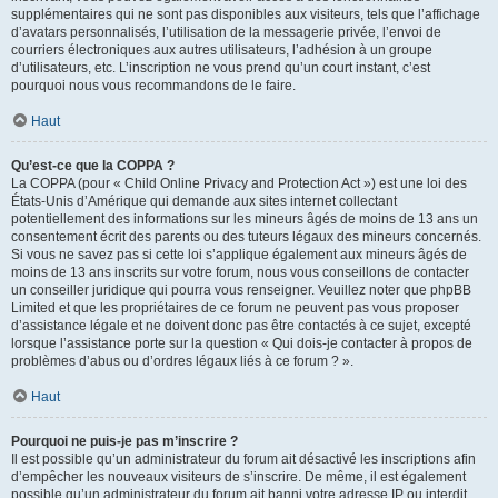
supplémentaires qui ne sont pas disponibles aux visiteurs, tels que l’affichage
d’avatars personnalisés, l’utilisation de la messagerie privée, l’envoi de
courriers électroniques aux autres utilisateurs, l’adhésion à un groupe
d’utilisateurs, etc. L’inscription ne vous prend qu’un court instant, c’est
pourquoi nous vous recommandons de le faire.
Haut
Qu’est-ce que la COPPA ?
La COPPA (pour « Child Online Privacy and Protection Act ») est une loi des
États-Unis d’Amérique qui demande aux sites internet collectant
potentiellement des informations sur les mineurs âgés de moins de 13 ans un
consentement écrit des parents ou des tuteurs légaux des mineurs concernés.
Si vous ne savez pas si cette loi s’applique également aux mineurs âgés de
moins de 13 ans inscrits sur votre forum, nous vous conseillons de contacter
un conseiller juridique qui pourra vous renseigner. Veuillez noter que phpBB
Limited et que les propriétaires de ce forum ne peuvent pas vous proposer
d’assistance légale et ne doivent donc pas être contactés à ce sujet, excepté
lorsque l’assistance porte sur la question « Qui dois-je contacter à propos de
problèmes d’abus ou d’ordres légaux liés à ce forum ? ».
Haut
Pourquoi ne puis-je pas m’inscrire ?
Il est possible qu’un administrateur du forum ait désactivé les inscriptions afin
d’empêcher les nouveaux visiteurs de s’inscrire. De même, il est également
possible qu’un administrateur du forum ait banni votre adresse IP ou interdit