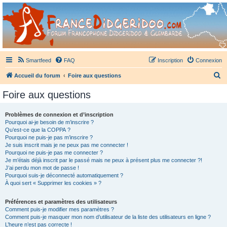
France Didgeridoo
Didgeridoo et Guimbarde sur France Didgeridoo - retrouvez la communauté.
Smartfeed
FAQ
Inscription
Connexion
R
Accueil du forum
Foire aux questions
e
Foire aux questions
c
h
Problèmes de connexion et d’inscription
Pourquoi ai-je besoin de m’inscrire ?
e
Qu’est-ce que la COPPA ?
r
Pourquoi ne puis-je pas m’inscrire ?
Je suis inscrit mais je ne peux pas me connecter !
c
Pourquoi ne puis-je pas me connecter ?
Je m’étais déjà inscrit par le passé mais ne peux à présent plus me connecter ?!
h
J’ai perdu mon mot de passe !
e
Pourquoi suis-je déconnecté automatiquement ?
À quoi sert « Supprimer les cookies » ?
r
Préférences et paramètres des utilisateurs
Comment puis-je modifier mes paramètres ?
Comment puis-je masquer mon nom d’utilisateur de la liste des utilisateurs en ligne ?
L’heure n’est pas correcte !