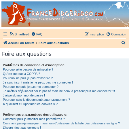
France Didgeridoo
Didgeridoo et Guimbarde sur France Didgeridoo - retrouvez la communauté.
Smartfeed
FAQ
Inscription
Connexion
R
Accueil du forum
Foire aux questions
e
Foire aux questions
c
h
Problèmes de connexion et d’inscription
Pourquoi ai-je besoin de m’inscrire ?
e
Qu’est-ce que la COPPA ?
r
Pourquoi ne puis-je pas m’inscrire ?
Je suis inscrit mais je ne peux pas me connecter !
c
Pourquoi ne puis-je pas me connecter ?
Je m’étais déjà inscrit par le passé mais ne peux à présent plus me connecter ?!
h
J’ai perdu mon mot de passe !
e
Pourquoi suis-je déconnecté automatiquement ?
À quoi sert « Supprimer les cookies » ?
r
Préférences et paramètres des utilisateurs
Comment puis-je modifier mes paramètres ?
Comment puis-je masquer mon nom d’utilisateur de la liste des utilisateurs en ligne ?
L’heure n’est pas correcte !