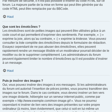
Par mesure de sécurité, il n’est pas possible d’insérer du code HTML sur ce
forum. La majeure partie de la mise en forme qui peut être générée par du
code HTML peut être remplacée par du BBCode.
Haut
Que sont les émoticônes ?
Les émoticônes sont de petites images qui peuvent être utilisées grâce à un
code court et qui permettent d’exprimer des sentiments. Par exemple, « :) »
exprime la joie, alors qu’au contraire, « :( » exprime la tristesse. Vous pouvez
consulter la liste complète des émoticônes depuis le formulaire de rédaction.
Essayez cependant de ne pas abuser des émoticônes, elles peuvent
rapidement rendre un message illisible et un modérateur pourrait décider de le
modifier ou de le supprimer complètement. Les administrateurs du forum
peuvent également limiter le nombre d’émoticônes qu’il est possible d’insérer
à un message.
Haut
Puis-je insérer des images ?
Oui, vous pouvez insérer des images à vos messages. Si les administrateurs
du forum ont autorisé l’insertion de pièces jointes, vous pourrez transférer des
images sur le forum. Dans le cas contraire, vous devrez insérer un lien vers
une image distante, hébergée sur un serveur internet public, comme par
exemple « http://www.exemple.com/mon-image.gif ». Vous ne pourrez
cependant ni insérer de lien vers des images présentes sur votre propre
ordinateur (à moins, bien évidemment, que celui-ci soit en lui-même un