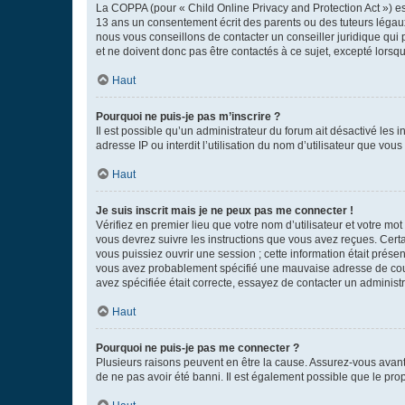
La COPPA (pour « Child Online Privacy and Protection Act ») es
13 ans un consentement écrit des parents ou des tuteurs légaux
nous vous conseillons de contacter un conseiller juridique qui
et ne doivent donc pas être contactés à ce sujet, excepté lorsq
Haut
Pourquoi ne puis-je pas m’inscrire ?
Il est possible qu’un administrateur du forum ait désactivé les 
adresse IP ou interdit l’utilisation du nom d’utilisateur que vou
Haut
Je suis inscrit mais je ne peux pas me connecter !
Vérifiez en premier lieu que votre nom d’utilisateur et votre mo
vous devrez suivre les instructions que vous avez reçues. Cert
vous puissiez ouvrir une session ; cette information était présen
vous avez probablement spécifié une mauvaise adresse de courrie
avez spécifiée était correcte, essayez de contacter un administ
Haut
Pourquoi ne puis-je pas me connecter ?
Plusieurs raisons peuvent en être la cause. Assurez-vous avant t
de ne pas avoir été banni. Il est également possible que le propr