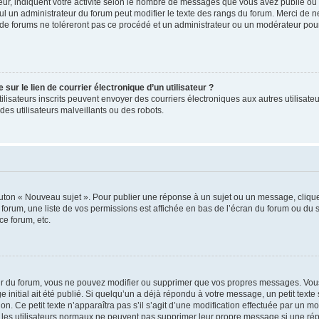
ur, indiquent votre activité selon le nombre de messages que vous avez publié ou id
eul un administrateur du forum peut modifier le texte des rangs du forum. Merci de 
de forums ne toléreront pas ce procédé et un administrateur ou un modérateur pou
ur le lien de courrier électronique d’un utilisateur ?
s utilisateurs inscrits peuvent envoyer des courriers électroniques aux autres utili
es utilisateurs malveillants ou des robots.
outon « Nouveau sujet ». Pour publier une réponse à un sujet ou un message, cliqu
 forum, une liste de vos permissions est affichée en bas de l’écran du forum ou du
ce forum, etc.
r du forum, vous ne pouvez modifier ou supprimer que vos propres messages. Vou
 initial ait été publié. Si quelqu’un a déjà répondu à votre message, un petit text
ion. Ce petit texte n’apparaîtra pas s’il s’agit d’une modification effectuée par un 
ue les utilisateurs normaux ne peuvent pas supprimer leur propre message si une ré