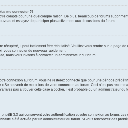
 plus me connecter ?!
votre compte pour une quelconque raison. De plus, beaucoup de forums suppriment pér
 nouveau et essayez de participer plus activement aux discussions du forum.
 récupéré, il peut facilement être réinitialisé. Veuillez vous rendre sur la page de
voir vous connecter de nouveau rapidement.
sse, nous vous invitons à contacter un administrateur du forum.
otre connexion au forum, vous ne resterez connecté que pour une période prédéfinie
se « Se souvenir de moi » lors de votre connexion au forum. Ceci n’est pas recomm
’arrivez pas à trouver cette case à cocher, il est probable qu’un administrateur du fo
 phpBB 3.3 qui conservent votre authentification et votre connexion au forum. Les 
tionnalité a été activée par un administrateur du forum. Si vous rencontrez des pro