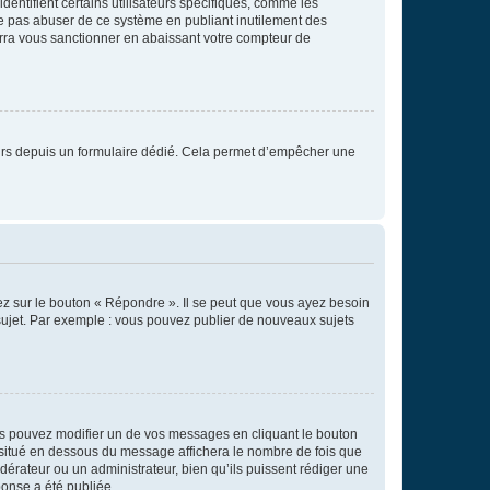
entifient certains utilisateurs spécifiques, comme les
ne pas abuser de ce système en publiant inutilement des
rra vous sanctionner en abaissant votre compteur de
sateurs depuis un formulaire dédié. Cela permet d’empêcher une
ez sur le bouton « Répondre ». Il se peut que vous ayez besoin
 sujet. Par exemple : vous pouvez publier de nouveaux sujets
s pouvez modifier un de vos messages en cliquant le bouton
e situé en dessous du message affichera le nombre de fois que
modérateur ou un administrateur, bien qu’ils puissent rédiger une
ponse a été publiée.