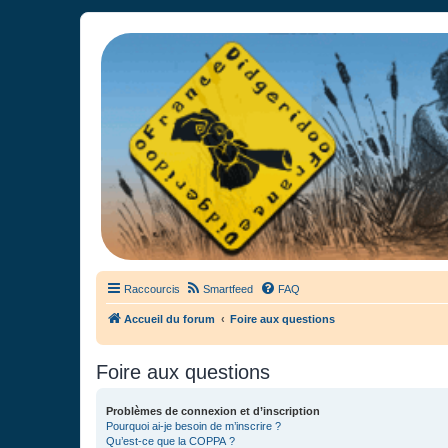
France Didgeridoo
Didgeridoo et Guimbarde sur France Didgeridoo - retrouvez la commun
Raccourcis
Smartfeed
FAQ
Accueil du forum
Foire aux questions
Foire aux questions
Problèmes de connexion et d’inscription
Pourquoi ai-je besoin de m’inscrire ?
Qu’est-ce que la COPPA ?