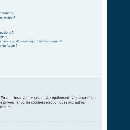
ce forum ?
s jointes ?
cussions ?
ible ?
 d’abus ou d’ordres légaux liés à ce forum ?
r du forum ?
ts. En vous inscrivant, vous pouvez également avoir accès à des
ie privée, l’envoi de courriers électroniques aux autres
e faire.