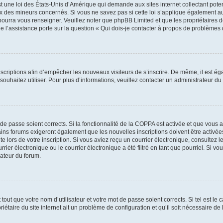
t une loi des États-Unis d’Amérique qui demande aux sites internet collectant pot
 des mineurs concernés. Si vous ne savez pas si cette loi s’applique également au
 pourra vous renseigner. Veuillez noter que phpBB Limited et que les propriétaires
ue l’assistance porte sur la question « Qui dois-je contacter à propos de problèmes 
inscriptions afin d’empêcher les nouveaux visiteurs de s’inscrire. De même, il est é
s souhaitez utiliser. Pour plus d’informations, veuillez contacter un administrateur du
t de passe soient corrects. Si la fonctionnalité de la COPPA est activée et que vous 
ains forums exigeront également que les nouvelles inscriptions doivent être activée
te lors de votre inscription. Si vous aviez reçu un courrier électronique, consultez l
r électronique ou le courrier électronique a été filtré en tant que pourriel. Si vo
rateur du forum.
out que votre nom d’utilisateur et votre mot de passe soient corrects. Si tel est le
iétaire du site internet ait un problème de configuration et qu’il soit nécessaire de l