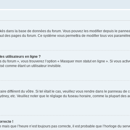
ockés dans la base de données du forum. Vous pouvez les modifier depuis le panneau 
haut des pages du forum. Ce système vous permettra de modifier tous vos paramètre
s utilisateurs en ligne ?
s du forum », vous trouverez l’option « Masquer mon statut en ligne ». Si vous activ
é comme étant un utilisateur invisible.
aire différent du vôtre. Si tel était le cas, veuillez vous rendre dans le panneau de co
ey, etc. Veuillez noter que le réglage du fuseau horaire, comme la plupart des autr
orrecte !
 mais que l’heure n’est toujours pas correcte, il est probable que l’horloge du serve