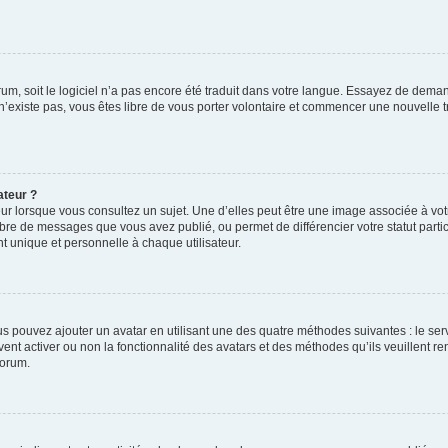
orum, soit le logiciel n’a pas encore été traduit dans votre langue. Essayez de deman
 n’existe pas, vous êtes libre de vous porter volontaire et commencer une nouvelle t
ateur ?
ur lorsque vous consultez un sujet. Une d’elles peut être une image associée à vo
mbre de messages que vous avez publié, ou permet de différencier votre statut parti
 unique et personnelle à chaque utilisateur.
ous pouvez ajouter un avatar en utilisant une des quatre méthodes suivantes : le serv
ent activer ou non la fonctionnalité des avatars et des méthodes qu’ils veuillent ren
forum.