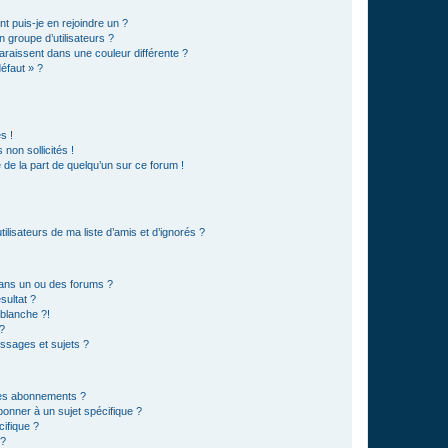
t puis-je en rejoindre un ?
 groupe d’utilisateurs ?
araissent dans une couleur différente ?
défaut » ?
s !
non sollicités !
e de la part de quelqu’un sur ce forum !
lisateurs de ma liste d’amis et d’ignorés ?
ans un ou des forums ?
sultat ?
blanche ?!
?
ssages et sujets ?
t les abonnements ?
onner à un sujet spécifique ?
ifique ?
 ?