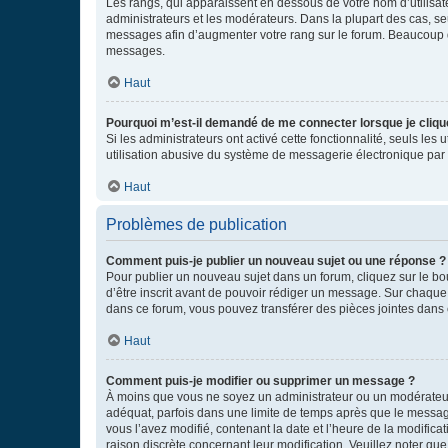
Les rangs, qui apparaissent en dessous de votre nom d’utilisate
administrateurs et les modérateurs. Dans la plupart des cas, s
messages afin d’augmenter votre rang sur le forum. Beaucoup 
messages.
Haut
Pourquoi m’est-il demandé de me connecter lorsque je clique s
Si les administrateurs ont activé cette fonctionnalité, seuls le
utilisation abusive du système de messagerie électronique par d
Haut
Problèmes de publication
Comment puis-je publier un nouveau sujet ou une réponse ?
Pour publier un nouveau sujet dans un forum, cliquez sur le b
d’être inscrit avant de pouvoir rédiger un message. Sur chaque
dans ce forum, vous pouvez transférer des pièces jointes dans 
Haut
Comment puis-je modifier ou supprimer un message ?
À moins que vous ne soyez un administrateur ou un modérateu
adéquat, parfois dans une limite de temps après que le message
vous l’avez modifié, contenant la date et l’heure de la modificat
raison discrète concernant leur modification. Veuillez noter q