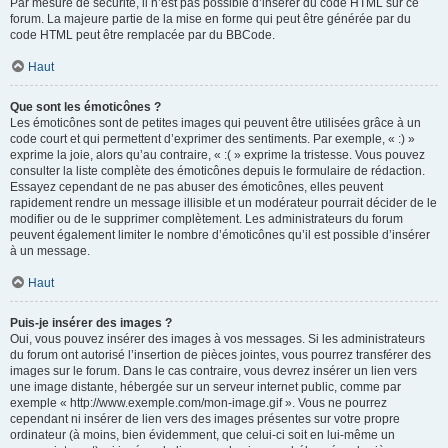
Par mesure de sécurité, il n’est pas possible d’insérer du code HTML sur ce
forum. La majeure partie de la mise en forme qui peut être générée par du
code HTML peut être remplacée par du BBCode.
Haut
Que sont les émoticônes ?
Les émoticônes sont de petites images qui peuvent être utilisées grâce à un
code court et qui permettent d’exprimer des sentiments. Par exemple, « :) »
exprime la joie, alors qu’au contraire, « :( » exprime la tristesse. Vous pouvez
consulter la liste complète des émoticônes depuis le formulaire de rédaction.
Essayez cependant de ne pas abuser des émoticônes, elles peuvent
rapidement rendre un message illisible et un modérateur pourrait décider de le
modifier ou de le supprimer complètement. Les administrateurs du forum
peuvent également limiter le nombre d’émoticônes qu’il est possible d’insérer
à un message.
Haut
Puis-je insérer des images ?
Oui, vous pouvez insérer des images à vos messages. Si les administrateurs
du forum ont autorisé l’insertion de pièces jointes, vous pourrez transférer des
images sur le forum. Dans le cas contraire, vous devrez insérer un lien vers
une image distante, hébergée sur un serveur internet public, comme par
exemple « http://www.exemple.com/mon-image.gif ». Vous ne pourrez
cependant ni insérer de lien vers des images présentes sur votre propre
ordinateur (à moins, bien évidemment, que celui-ci soit en lui-même un