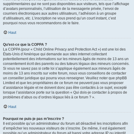
supplémentaires qui ne sont pas disponibles aux visiteurs, tels que l’affichage
d’avatars personnalisés, l’utilisation de la messagerie privée, l’envoi de
courriers électroniques aux autres utilisateurs, l’adhésion à un groupe
d’utilisateurs, etc. L’inscription ne vous prend qu’un court instant, c’est
pourquoi nous vous recommandons de le faire.
Haut
Qu’est-ce que la COPPA ?
La COPPA (pour « Child Online Privacy and Protection Act ») est une loi des
États-Unis d’Amérique qui demande aux sites internet collectant
potentiellement des informations sur les mineurs âgés de moins de 13 ans un
consentement écrit des parents ou des tuteurs légaux des mineurs concernés.
Si vous ne savez pas si cette loi s’applique également aux mineurs âgés de
moins de 13 ans inscrits sur votre forum, nous vous conseillons de contacter
un conseiller juridique qui pourra vous renseigner. Veuillez noter que phpBB
Limited et que les propriétaires de ce forum ne peuvent pas vous proposer
d’assistance légale et ne doivent donc pas être contactés à ce sujet, excepté
lorsque l’assistance porte sur la question « Qui dois-je contacter à propos de
problèmes d’abus ou d’ordres légaux liés à ce forum ? ».
Haut
Pourquoi ne puis-je pas m’inscrire ?
Il est possible qu’un administrateur du forum ait désactivé les inscriptions afin
d’empêcher les nouveaux visiteurs de s’inscrire. De même, il est également
possible qu’un administrateur du forum ait banni votre adresse IP ou interdit