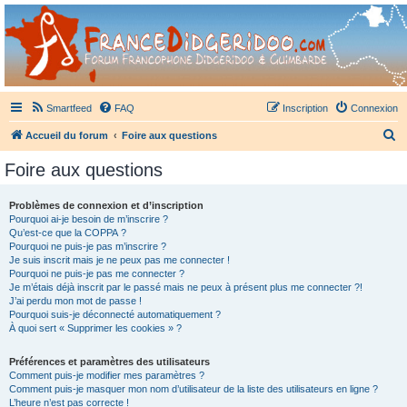
France Didgeridoo
Didgeridoo et Guimbarde sur France Didgeridoo - retrouvez la communauté.
Smartfeed
FAQ
Inscription
Connexion
R
Accueil du forum
Foire aux questions
e
Foire aux questions
c
h
Problèmes de connexion et d’inscription
Pourquoi ai-je besoin de m’inscrire ?
e
Qu’est-ce que la COPPA ?
r
Pourquoi ne puis-je pas m’inscrire ?
Je suis inscrit mais je ne peux pas me connecter !
c
Pourquoi ne puis-je pas me connecter ?
Je m’étais déjà inscrit par le passé mais ne peux à présent plus me connecter ?!
h
J’ai perdu mon mot de passe !
e
Pourquoi suis-je déconnecté automatiquement ?
À quoi sert « Supprimer les cookies » ?
r
Préférences et paramètres des utilisateurs
Comment puis-je modifier mes paramètres ?
Comment puis-je masquer mon nom d’utilisateur de la liste des utilisateurs en ligne ?
L’heure n’est pas correcte !