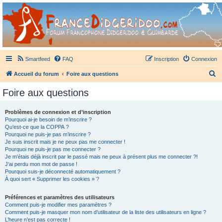
France Didgeridoo
Didgeridoo et Guimbarde sur France Didgeridoo - retrouvez la communauté.
Smartfeed
FAQ
Inscription
Connexion
R
Accueil du forum
Foire aux questions
e
Foire aux questions
c
h
Problèmes de connexion et d’inscription
Pourquoi ai-je besoin de m’inscrire ?
e
Qu’est-ce que la COPPA ?
r
Pourquoi ne puis-je pas m’inscrire ?
Je suis inscrit mais je ne peux pas me connecter !
c
Pourquoi ne puis-je pas me connecter ?
Je m’étais déjà inscrit par le passé mais ne peux à présent plus me connecter ?!
h
J’ai perdu mon mot de passe !
e
Pourquoi suis-je déconnecté automatiquement ?
À quoi sert « Supprimer les cookies » ?
r
Préférences et paramètres des utilisateurs
Comment puis-je modifier mes paramètres ?
Comment puis-je masquer mon nom d’utilisateur de la liste des utilisateurs en ligne ?
L’heure n’est pas correcte !