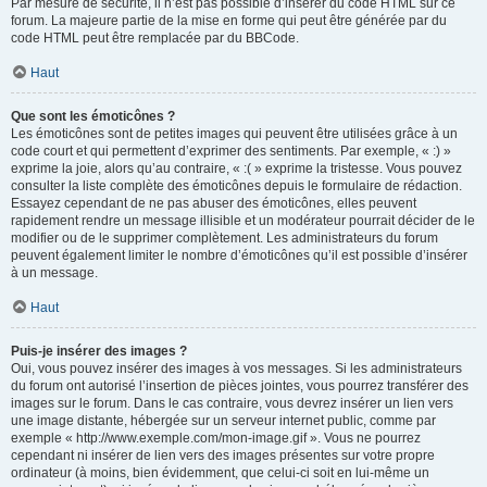
Par mesure de sécurité, il n’est pas possible d’insérer du code HTML sur ce
forum. La majeure partie de la mise en forme qui peut être générée par du
code HTML peut être remplacée par du BBCode.
Haut
Que sont les émoticônes ?
Les émoticônes sont de petites images qui peuvent être utilisées grâce à un
code court et qui permettent d’exprimer des sentiments. Par exemple, « :) »
exprime la joie, alors qu’au contraire, « :( » exprime la tristesse. Vous pouvez
consulter la liste complète des émoticônes depuis le formulaire de rédaction.
Essayez cependant de ne pas abuser des émoticônes, elles peuvent
rapidement rendre un message illisible et un modérateur pourrait décider de le
modifier ou de le supprimer complètement. Les administrateurs du forum
peuvent également limiter le nombre d’émoticônes qu’il est possible d’insérer
à un message.
Haut
Puis-je insérer des images ?
Oui, vous pouvez insérer des images à vos messages. Si les administrateurs
du forum ont autorisé l’insertion de pièces jointes, vous pourrez transférer des
images sur le forum. Dans le cas contraire, vous devrez insérer un lien vers
une image distante, hébergée sur un serveur internet public, comme par
exemple « http://www.exemple.com/mon-image.gif ». Vous ne pourrez
cependant ni insérer de lien vers des images présentes sur votre propre
ordinateur (à moins, bien évidemment, que celui-ci soit en lui-même un