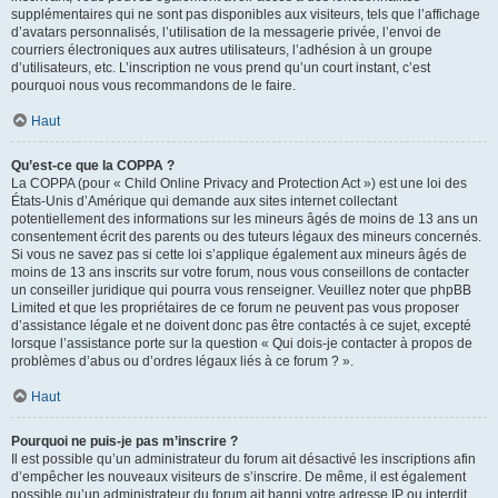
supplémentaires qui ne sont pas disponibles aux visiteurs, tels que l’affichage
d’avatars personnalisés, l’utilisation de la messagerie privée, l’envoi de
courriers électroniques aux autres utilisateurs, l’adhésion à un groupe
d’utilisateurs, etc. L’inscription ne vous prend qu’un court instant, c’est
pourquoi nous vous recommandons de le faire.
Haut
Qu’est-ce que la COPPA ?
La COPPA (pour « Child Online Privacy and Protection Act ») est une loi des
États-Unis d’Amérique qui demande aux sites internet collectant
potentiellement des informations sur les mineurs âgés de moins de 13 ans un
consentement écrit des parents ou des tuteurs légaux des mineurs concernés.
Si vous ne savez pas si cette loi s’applique également aux mineurs âgés de
moins de 13 ans inscrits sur votre forum, nous vous conseillons de contacter
un conseiller juridique qui pourra vous renseigner. Veuillez noter que phpBB
Limited et que les propriétaires de ce forum ne peuvent pas vous proposer
d’assistance légale et ne doivent donc pas être contactés à ce sujet, excepté
lorsque l’assistance porte sur la question « Qui dois-je contacter à propos de
problèmes d’abus ou d’ordres légaux liés à ce forum ? ».
Haut
Pourquoi ne puis-je pas m’inscrire ?
Il est possible qu’un administrateur du forum ait désactivé les inscriptions afin
d’empêcher les nouveaux visiteurs de s’inscrire. De même, il est également
possible qu’un administrateur du forum ait banni votre adresse IP ou interdit