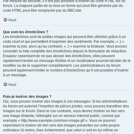
Par mesure de sécurité, il n’est pas possible d’insérer du code HTML sur ce
forum. La majeure partie de la mise en forme qui peut être générée par du
code HTML peut être remplacée par du BBCode.
Haut
Que sont les émoticônes ?
Les émoticônes sont de petites images qui peuvent être utilisées grâce à un
code court et qui permettent d’exprimer des sentiments. Par exemple, « :) »
exprime la joie, alors qu’au contraire, « :( » exprime la tristesse. Vous pouvez
consulter la liste complète des émoticônes depuis le formulaire de rédaction.
Essayez cependant de ne pas abuser des émoticônes, elles peuvent
rapidement rendre un message illisible et un modérateur pourrait décider de le
modifier ou de le supprimer complètement. Les administrateurs du forum
peuvent également limiter le nombre d’émoticônes qu’il est possible d’insérer
à un message.
Haut
Puis-je insérer des images ?
Oui, vous pouvez insérer des images à vos messages. Si les administrateurs
du forum ont autorisé l’insertion de pièces jointes, vous pourrez transférer des
images sur le forum. Dans le cas contraire, vous devrez insérer un lien vers
une image distante, hébergée sur un serveur internet public, comme par
exemple « http://www.exemple.com/mon-image.gif ». Vous ne pourrez
cependant ni insérer de lien vers des images présentes sur votre propre
ordinateur (à moins, bien évidemment, que celui-ci soit en lui-même un