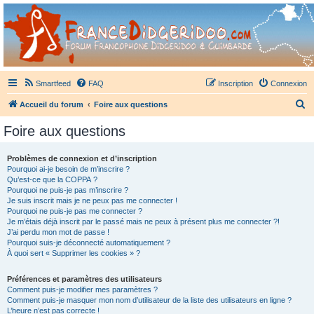
France Didgeridoo
Didgeridoo et Guimbarde sur France Didgeridoo - retrouvez la communauté.
Smartfeed
FAQ
Inscription
Connexion
R
Accueil du forum
Foire aux questions
e
Foire aux questions
c
h
Problèmes de connexion et d’inscription
Pourquoi ai-je besoin de m’inscrire ?
e
Qu’est-ce que la COPPA ?
r
Pourquoi ne puis-je pas m’inscrire ?
Je suis inscrit mais je ne peux pas me connecter !
c
Pourquoi ne puis-je pas me connecter ?
Je m’étais déjà inscrit par le passé mais ne peux à présent plus me connecter ?!
h
J’ai perdu mon mot de passe !
e
Pourquoi suis-je déconnecté automatiquement ?
À quoi sert « Supprimer les cookies » ?
r
Préférences et paramètres des utilisateurs
Comment puis-je modifier mes paramètres ?
Comment puis-je masquer mon nom d’utilisateur de la liste des utilisateurs en ligne ?
L’heure n’est pas correcte !