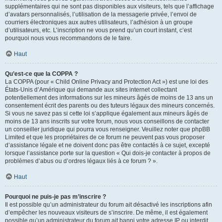
supplémentaires qui ne sont pas disponibles aux visiteurs, tels que l’affichage
d’avatars personnalisés, l’utilisation de la messagerie privée, l’envoi de
courriers électroniques aux autres utilisateurs, l’adhésion à un groupe
d’utilisateurs, etc. L’inscription ne vous prend qu’un court instant, c’est
pourquoi nous vous recommandons de le faire.
Haut
Qu’est-ce que la COPPA ?
La COPPA (pour « Child Online Privacy and Protection Act ») est une loi des
États-Unis d’Amérique qui demande aux sites internet collectant
potentiellement des informations sur les mineurs âgés de moins de 13 ans un
consentement écrit des parents ou des tuteurs légaux des mineurs concernés.
Si vous ne savez pas si cette loi s’applique également aux mineurs âgés de
moins de 13 ans inscrits sur votre forum, nous vous conseillons de contacter
un conseiller juridique qui pourra vous renseigner. Veuillez noter que phpBB
Limited et que les propriétaires de ce forum ne peuvent pas vous proposer
d’assistance légale et ne doivent donc pas être contactés à ce sujet, excepté
lorsque l’assistance porte sur la question « Qui dois-je contacter à propos de
problèmes d’abus ou d’ordres légaux liés à ce forum ? ».
Haut
Pourquoi ne puis-je pas m’inscrire ?
Il est possible qu’un administrateur du forum ait désactivé les inscriptions afin
d’empêcher les nouveaux visiteurs de s’inscrire. De même, il est également
possible qu’un administrateur du forum ait banni votre adresse IP ou interdit