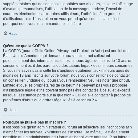
supplémentaires qui ne sont pas disponibles aux visiteurs, tels que l’affichage
d’avatars personnalisés, l’utilisation de la messagerie privée, l’envoi de
courriers électroniques aux autres utilisateurs, l’adhésion à un groupe
d’utilisateurs, etc. L’inscription ne vous prend qu’un court instant, c’est
pourquoi nous vous recommandons de le faire.
Haut
Qu’est-ce que la COPPA ?
La COPPA (pour « Child Online Privacy and Protection Act ») est une loi des
États-Unis d’Amérique qui demande aux sites internet collectant
potentiellement des informations sur les mineurs âgés de moins de 13 ans un
consentement écrit des parents ou des tuteurs légaux des mineurs concernés.
Si vous ne savez pas si cette loi s’applique également aux mineurs âgés de
moins de 13 ans inscrits sur votre forum, nous vous conseillons de contacter
un conseiller juridique qui pourra vous renseigner. Veuillez noter que phpBB
Limited et que les propriétaires de ce forum ne peuvent pas vous proposer
d’assistance légale et ne doivent donc pas être contactés à ce sujet, excepté
lorsque l’assistance porte sur la question « Qui dois-je contacter à propos de
problèmes d’abus ou d’ordres légaux liés à ce forum ? ».
Haut
Pourquoi ne puis-je pas m’inscrire ?
Il est possible qu’un administrateur du forum ait désactivé les inscriptions afin
d’empêcher les nouveaux visiteurs de s’inscrire. De même, il est également
possible qu’un administrateur du forum ait banni votre adresse IP ou interdit