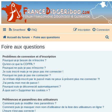
France Didgeridoo
Didgeridoo et Guimbarde sur France Didgeridoo - retrouvez la communauté.
Smartfeed
FAQ
Inscription
Connexion
R
Accueil du forum
Foire aux questions
e
Foire aux questions
c
h
Problèmes de connexion et d’inscription
Pourquoi ai-je besoin de m’inscrire ?
e
Qu’est-ce que la COPPA ?
r
Pourquoi ne puis-je pas m’inscrire ?
Je suis inscrit mais je ne peux pas me connecter !
c
Pourquoi ne puis-je pas me connecter ?
Je m’étais déjà inscrit par le passé mais ne peux à présent plus me connecter ?!
h
J’ai perdu mon mot de passe !
e
Pourquoi suis-je déconnecté automatiquement ?
À quoi sert « Supprimer les cookies » ?
r
Préférences et paramètres des utilisateurs
Comment puis-je modifier mes paramètres ?
Comment puis-je masquer mon nom d’utilisateur de la liste des utilisateurs en ligne ?
L’heure n’est pas correcte !