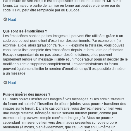
Par mesure de sécurité, il n’est pas possible d’insérer du code HTML sur ce
forum. La majeure partie de la mise en forme qui peut être générée par du
code HTML peut être remplacée par du BBCode.
Haut
Que sont les émoticônes ?
Les émoticônes sont de petites images qui peuvent être utilisées grâce à un
code court et qui permettent d’exprimer des sentiments. Par exemple, « :) »
exprime la joie, alors qu’au contraire, « :( » exprime la tristesse. Vous pouvez
consulter la liste complète des émoticônes depuis le formulaire de rédaction.
Essayez cependant de ne pas abuser des émoticônes, elles peuvent
rapidement rendre un message illisible et un modérateur pourrait décider de le
modifier ou de le supprimer complètement. Les administrateurs du forum
peuvent également limiter le nombre d’émoticônes qu’il est possible d’insérer
à un message.
Haut
Puis-je insérer des images ?
Oui, vous pouvez insérer des images à vos messages. Si les administrateurs
du forum ont autorisé l’insertion de pièces jointes, vous pourrez transférer des
images sur le forum. Dans le cas contraire, vous devrez insérer un lien vers
une image distante, hébergée sur un serveur internet public, comme par
exemple « http://www.exemple.com/mon-image.gif ». Vous ne pourrez
cependant ni insérer de lien vers des images présentes sur votre propre
ordinateur (à moins, bien évidemment, que celui-ci soit en lui-même un