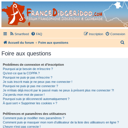
France Didgeridoo
Didgeridoo et Guimbarde sur France Didgeridoo - retrouvez la communauté.
Smartfeed
FAQ
Inscription
Connexion
R
Accueil du forum
Foire aux questions
e
Foire aux questions
c
h
Problèmes de connexion et d’inscription
Pourquoi ai-je besoin de m’inscrire ?
e
Qu’est-ce que la COPPA ?
r
Pourquoi ne puis-je pas m’inscrire ?
Je suis inscrit mais je ne peux pas me connecter !
c
Pourquoi ne puis-je pas me connecter ?
Je m’étais déjà inscrit par le passé mais ne peux à présent plus me connecter ?!
h
J’ai perdu mon mot de passe !
e
Pourquoi suis-je déconnecté automatiquement ?
À quoi sert « Supprimer les cookies » ?
r
Préférences et paramètres des utilisateurs
Comment puis-je modifier mes paramètres ?
Comment puis-je masquer mon nom d’utilisateur de la liste des utilisateurs en ligne ?
L’heure n’est pas correcte !