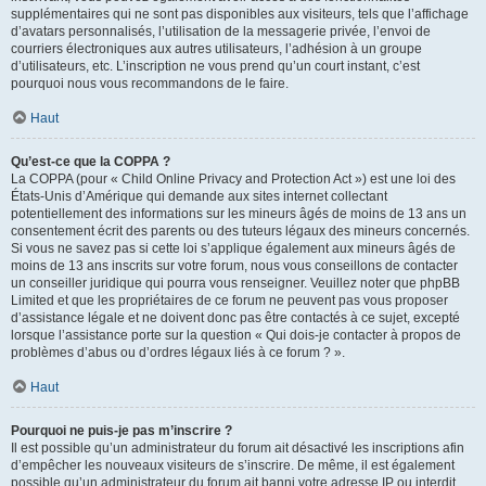
supplémentaires qui ne sont pas disponibles aux visiteurs, tels que l’affichage
d’avatars personnalisés, l’utilisation de la messagerie privée, l’envoi de
courriers électroniques aux autres utilisateurs, l’adhésion à un groupe
d’utilisateurs, etc. L’inscription ne vous prend qu’un court instant, c’est
pourquoi nous vous recommandons de le faire.
Haut
Qu’est-ce que la COPPA ?
La COPPA (pour « Child Online Privacy and Protection Act ») est une loi des
États-Unis d’Amérique qui demande aux sites internet collectant
potentiellement des informations sur les mineurs âgés de moins de 13 ans un
consentement écrit des parents ou des tuteurs légaux des mineurs concernés.
Si vous ne savez pas si cette loi s’applique également aux mineurs âgés de
moins de 13 ans inscrits sur votre forum, nous vous conseillons de contacter
un conseiller juridique qui pourra vous renseigner. Veuillez noter que phpBB
Limited et que les propriétaires de ce forum ne peuvent pas vous proposer
d’assistance légale et ne doivent donc pas être contactés à ce sujet, excepté
lorsque l’assistance porte sur la question « Qui dois-je contacter à propos de
problèmes d’abus ou d’ordres légaux liés à ce forum ? ».
Haut
Pourquoi ne puis-je pas m’inscrire ?
Il est possible qu’un administrateur du forum ait désactivé les inscriptions afin
d’empêcher les nouveaux visiteurs de s’inscrire. De même, il est également
possible qu’un administrateur du forum ait banni votre adresse IP ou interdit