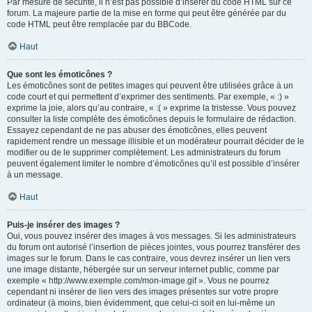
Par mesure de sécurité, il n’est pas possible d’insérer du code HTML sur ce
forum. La majeure partie de la mise en forme qui peut être générée par du
code HTML peut être remplacée par du BBCode.
Haut
Que sont les émoticônes ?
Les émoticônes sont de petites images qui peuvent être utilisées grâce à un
code court et qui permettent d’exprimer des sentiments. Par exemple, « :) »
exprime la joie, alors qu’au contraire, « :( » exprime la tristesse. Vous pouvez
consulter la liste complète des émoticônes depuis le formulaire de rédaction.
Essayez cependant de ne pas abuser des émoticônes, elles peuvent
rapidement rendre un message illisible et un modérateur pourrait décider de le
modifier ou de le supprimer complètement. Les administrateurs du forum
peuvent également limiter le nombre d’émoticônes qu’il est possible d’insérer
à un message.
Haut
Puis-je insérer des images ?
Oui, vous pouvez insérer des images à vos messages. Si les administrateurs
du forum ont autorisé l’insertion de pièces jointes, vous pourrez transférer des
images sur le forum. Dans le cas contraire, vous devrez insérer un lien vers
une image distante, hébergée sur un serveur internet public, comme par
exemple « http://www.exemple.com/mon-image.gif ». Vous ne pourrez
cependant ni insérer de lien vers des images présentes sur votre propre
ordinateur (à moins, bien évidemment, que celui-ci soit en lui-même un