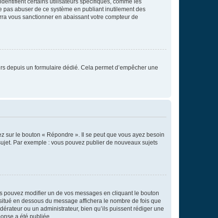
entifient certains utilisateurs spécifiques, comme les
ne pas abuser de ce système en publiant inutilement des
rra vous sanctionner en abaissant votre compteur de
sateurs depuis un formulaire dédié. Cela permet d’empêcher une
ez sur le bouton « Répondre ». Il se peut que vous ayez besoin
 sujet. Par exemple : vous pouvez publier de nouveaux sujets
s pouvez modifier un de vos messages en cliquant le bouton
e situé en dessous du message affichera le nombre de fois que
modérateur ou un administrateur, bien qu’ils puissent rédiger une
ponse a été publiée.