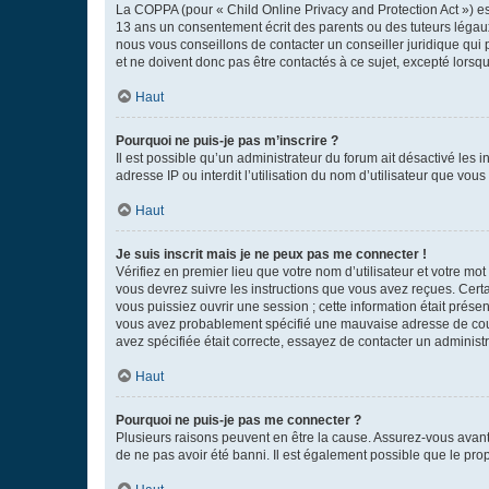
La COPPA (pour « Child Online Privacy and Protection Act ») es
13 ans un consentement écrit des parents ou des tuteurs légaux
nous vous conseillons de contacter un conseiller juridique qui
et ne doivent donc pas être contactés à ce sujet, excepté lorsq
Haut
Pourquoi ne puis-je pas m’inscrire ?
Il est possible qu’un administrateur du forum ait désactivé les 
adresse IP ou interdit l’utilisation du nom d’utilisateur que vou
Haut
Je suis inscrit mais je ne peux pas me connecter !
Vérifiez en premier lieu que votre nom d’utilisateur et votre mo
vous devrez suivre les instructions que vous avez reçues. Cert
vous puissiez ouvrir une session ; cette information était présen
vous avez probablement spécifié une mauvaise adresse de courrie
avez spécifiée était correcte, essayez de contacter un administ
Haut
Pourquoi ne puis-je pas me connecter ?
Plusieurs raisons peuvent en être la cause. Assurez-vous avant t
de ne pas avoir été banni. Il est également possible que le propr