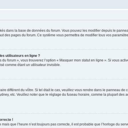
ockés dans la base de données du forum. Vous pouvez les modifier depuis le panneau 
haut des pages du forum. Ce système vous permettra de modifier tous vos paramètre
s utilisateurs en ligne ?
s du forum », vous trouverez l’option « Masquer mon statut en ligne ». Si vous activ
é comme étant un utilisateur invisible.
aire différent du vôtre. Si tel était le cas, veuillez vous rendre dans le panneau de co
ey, etc. Veuillez noter que le réglage du fuseau horaire, comme la plupart des autr
orrecte !
 mais que l’heure n’est toujours pas correcte, il est probable que l’horloge du serve