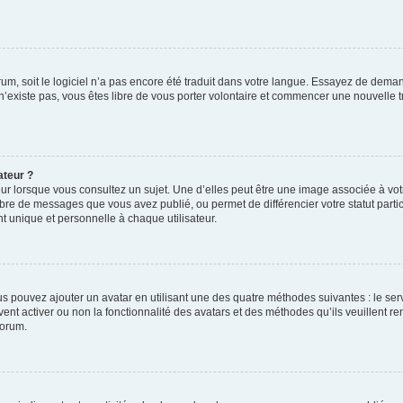
orum, soit le logiciel n’a pas encore été traduit dans votre langue. Essayez de deman
 n’existe pas, vous êtes libre de vous porter volontaire et commencer une nouvelle t
ateur ?
ur lorsque vous consultez un sujet. Une d’elles peut être une image associée à vo
mbre de messages que vous avez publié, ou permet de différencier votre statut parti
 unique et personnelle à chaque utilisateur.
ous pouvez ajouter un avatar en utilisant une des quatre méthodes suivantes : le serv
ent activer ou non la fonctionnalité des avatars et des méthodes qu’ils veuillent ren
forum.