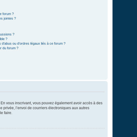
ce forum ?
s jointes ?
cussions ?
ible ?
 d’abus ou d’ordres légaux liés à ce forum ?
r du forum ?
ts. En vous inscrivant, vous pouvez également avoir accès à des
ie privée, l’envoi de courriers électroniques aux autres
e faire.