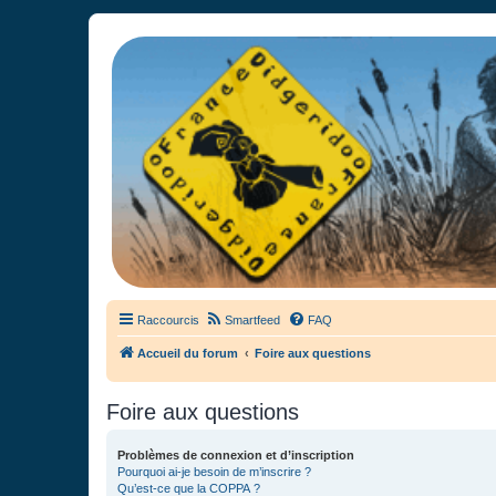
France Didgeridoo
Didgeridoo et Guimbarde sur France Didgeridoo - retrouvez la commun
Raccourcis
Smartfeed
FAQ
Accueil du forum
Foire aux questions
Foire aux questions
Problèmes de connexion et d’inscription
Pourquoi ai-je besoin de m’inscrire ?
Qu’est-ce que la COPPA ?