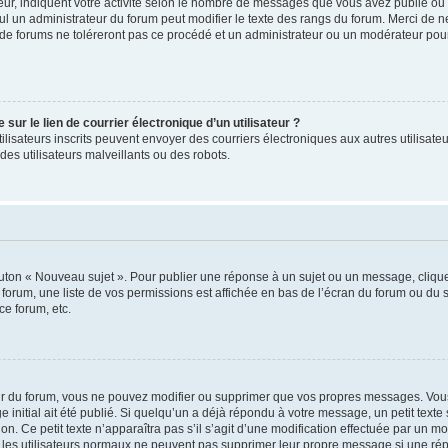
ur, indiquent votre activité selon le nombre de messages que vous avez publié ou id
eul un administrateur du forum peut modifier le texte des rangs du forum. Merci de 
de forums ne toléreront pas ce procédé et un administrateur ou un modérateur pou
ur le lien de courrier électronique d’un utilisateur ?
s utilisateurs inscrits peuvent envoyer des courriers électroniques aux autres utili
es utilisateurs malveillants ou des robots.
outon « Nouveau sujet ». Pour publier une réponse à un sujet ou un message, cliqu
 forum, une liste de vos permissions est affichée en bas de l’écran du forum ou du
ce forum, etc.
r du forum, vous ne pouvez modifier ou supprimer que vos propres messages. Vou
 initial ait été publié. Si quelqu’un a déjà répondu à votre message, un petit text
ion. Ce petit texte n’apparaîtra pas s’il s’agit d’une modification effectuée par un 
ue les utilisateurs normaux ne peuvent pas supprimer leur propre message si une ré