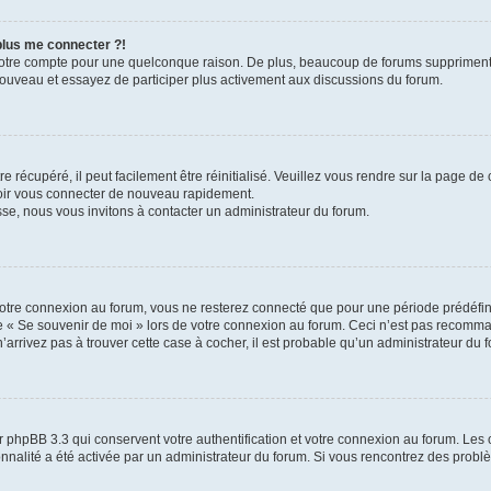
 plus me connecter ?!
votre compte pour une quelconque raison. De plus, beaucoup de forums suppriment pér
 nouveau et essayez de participer plus activement aux discussions du forum.
 récupéré, il peut facilement être réinitialisé. Veuillez vous rendre sur la page de
voir vous connecter de nouveau rapidement.
sse, nous vous invitons à contacter un administrateur du forum.
otre connexion au forum, vous ne resterez connecté que pour une période prédéfinie
se « Se souvenir de moi » lors de votre connexion au forum. Ceci n’est pas recomm
’arrivez pas à trouver cette case à cocher, il est probable qu’un administrateur du fo
 phpBB 3.3 qui conservent votre authentification et votre connexion au forum. Les 
tionnalité a été activée par un administrateur du forum. Si vous rencontrez des pro