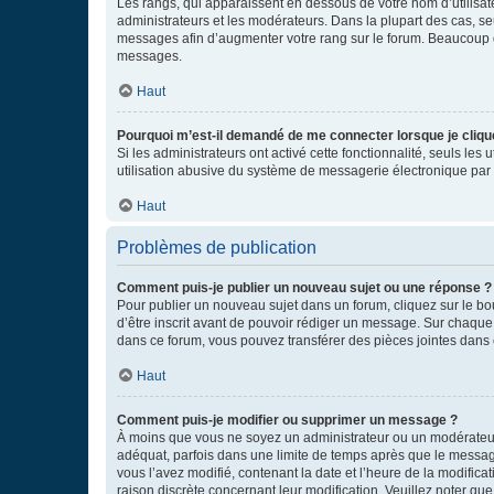
Les rangs, qui apparaissent en dessous de votre nom d’utilisate
administrateurs et les modérateurs. Dans la plupart des cas, s
messages afin d’augmenter votre rang sur le forum. Beaucoup 
messages.
Haut
Pourquoi m’est-il demandé de me connecter lorsque je clique s
Si les administrateurs ont activé cette fonctionnalité, seuls le
utilisation abusive du système de messagerie électronique par d
Haut
Problèmes de publication
Comment puis-je publier un nouveau sujet ou une réponse ?
Pour publier un nouveau sujet dans un forum, cliquez sur le b
d’être inscrit avant de pouvoir rédiger un message. Sur chaque
dans ce forum, vous pouvez transférer des pièces jointes dans 
Haut
Comment puis-je modifier ou supprimer un message ?
À moins que vous ne soyez un administrateur ou un modérateu
adéquat, parfois dans une limite de temps après que le message
vous l’avez modifié, contenant la date et l’heure de la modificat
raison discrète concernant leur modification. Veuillez noter q