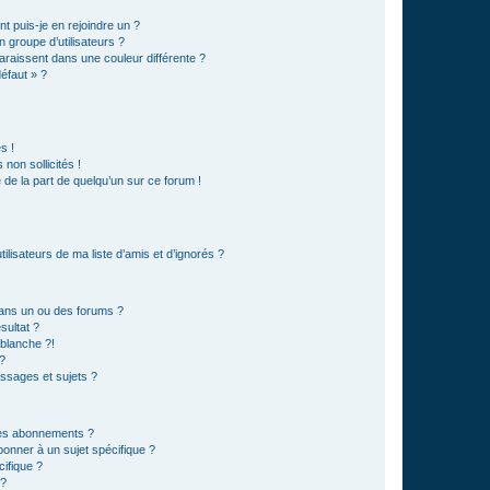
t puis-je en rejoindre un ?
 groupe d’utilisateurs ?
araissent dans une couleur différente ?
défaut » ?
s !
non sollicités !
e de la part de quelqu’un sur ce forum !
lisateurs de ma liste d’amis et d’ignorés ?
ans un ou des forums ?
sultat ?
blanche ?!
?
ssages et sujets ?
t les abonnements ?
onner à un sujet spécifique ?
ifique ?
 ?