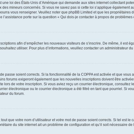
t une loi des États-Unis d’Amérique qui demande aux sites internet collectant pot
 des mineurs concernés. Si vous ne savez pas si cette loi s’applique également au
 pourra vous renseigner. Veuillez noter que phpBB Limited et que les propriétaires
ue l’assistance porte sur la question « Qui dois-je contacter à propos de problèmes 
inscriptions afin d’empêcher les nouveaux visiteurs de s’inscrire. De même, il est é
s souhaitez utiliser. Pour plus d’informations, veuillez contacter un administrateur du
t de passe soient corrects. Si la fonctionnalité de la COPPA est activée et que vous 
ains forums exigeront également que les nouvelles inscriptions doivent être activée
te lors de votre inscription. Si vous aviez reçu un courrier électronique, consultez l
r électronique ou le courrier électronique a été filtré en tant que pourriel. Si vo
rateur du forum.
out que votre nom d’utilisateur et votre mot de passe soient corrects. Si tel est le
iétaire du site internet ait un problème de configuration et qu’il soit nécessaire de l