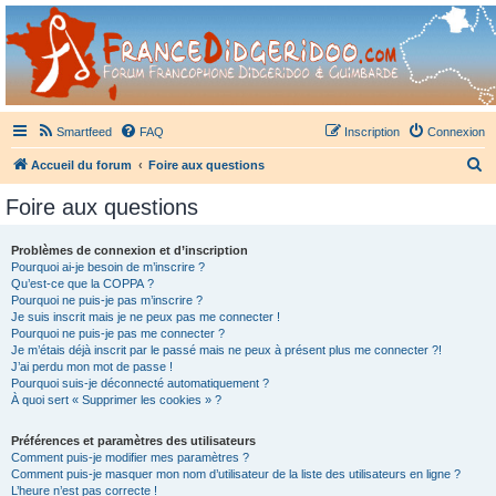
France Didgeridoo
Didgeridoo et Guimbarde sur France Didgeridoo - retrouvez la communauté.
Smartfeed
FAQ
Inscription
Connexion
R
Accueil du forum
Foire aux questions
e
Foire aux questions
c
h
Problèmes de connexion et d’inscription
Pourquoi ai-je besoin de m’inscrire ?
e
Qu’est-ce que la COPPA ?
r
Pourquoi ne puis-je pas m’inscrire ?
Je suis inscrit mais je ne peux pas me connecter !
c
Pourquoi ne puis-je pas me connecter ?
Je m’étais déjà inscrit par le passé mais ne peux à présent plus me connecter ?!
h
J’ai perdu mon mot de passe !
e
Pourquoi suis-je déconnecté automatiquement ?
À quoi sert « Supprimer les cookies » ?
r
Préférences et paramètres des utilisateurs
Comment puis-je modifier mes paramètres ?
Comment puis-je masquer mon nom d’utilisateur de la liste des utilisateurs en ligne ?
L’heure n’est pas correcte !