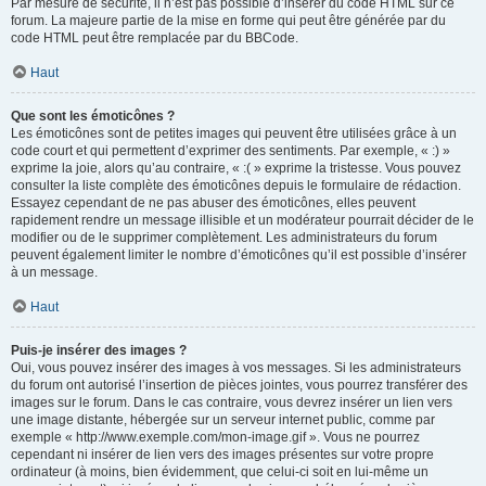
Par mesure de sécurité, il n’est pas possible d’insérer du code HTML sur ce
forum. La majeure partie de la mise en forme qui peut être générée par du
code HTML peut être remplacée par du BBCode.
Haut
Que sont les émoticônes ?
Les émoticônes sont de petites images qui peuvent être utilisées grâce à un
code court et qui permettent d’exprimer des sentiments. Par exemple, « :) »
exprime la joie, alors qu’au contraire, « :( » exprime la tristesse. Vous pouvez
consulter la liste complète des émoticônes depuis le formulaire de rédaction.
Essayez cependant de ne pas abuser des émoticônes, elles peuvent
rapidement rendre un message illisible et un modérateur pourrait décider de le
modifier ou de le supprimer complètement. Les administrateurs du forum
peuvent également limiter le nombre d’émoticônes qu’il est possible d’insérer
à un message.
Haut
Puis-je insérer des images ?
Oui, vous pouvez insérer des images à vos messages. Si les administrateurs
du forum ont autorisé l’insertion de pièces jointes, vous pourrez transférer des
images sur le forum. Dans le cas contraire, vous devrez insérer un lien vers
une image distante, hébergée sur un serveur internet public, comme par
exemple « http://www.exemple.com/mon-image.gif ». Vous ne pourrez
cependant ni insérer de lien vers des images présentes sur votre propre
ordinateur (à moins, bien évidemment, que celui-ci soit en lui-même un