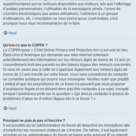
supplémentaires qui ne sont pas disponibles aux visiteurs, tels que l’affichage
d’avatars personnalisés, l’utilisation de la messagerie privée, l’envoi de
courriers électroniques aux autres utilisateurs, l’adhésion à un groupe
d’utilisateurs, etc. L’inscription ne vous prend qu’un court instant, c’est
pourquoi nous vous recommandons de le faire.
Haut
Qu’est-ce que la COPPA ?
La COPPA (pour « Child Online Privacy and Protection Act ») est une loi des
États-Unis d’Amérique qui demande aux sites internet collectant
potentiellement des informations sur les mineurs âgés de moins de 13 ans un
consentement écrit des parents ou des tuteurs légaux des mineurs concernés.
Si vous ne savez pas si cette loi s’applique également aux mineurs âgés de
moins de 13 ans inscrits sur votre forum, nous vous conseillons de contacter
un conseiller juridique qui pourra vous renseigner. Veuillez noter que phpBB
Limited et que les propriétaires de ce forum ne peuvent pas vous proposer
d’assistance légale et ne doivent donc pas être contactés à ce sujet, excepté
lorsque l’assistance porte sur la question « Qui dois-je contacter à propos de
problèmes d’abus ou d’ordres légaux liés à ce forum ? ».
Haut
Pourquoi ne puis-je pas m’inscrire ?
Il est possible qu’un administrateur du forum ait désactivé les inscriptions afin
d’empêcher les nouveaux visiteurs de s’inscrire. De même, il est également
possible qu’un administrateur du forum ait banni votre adresse IP ou interdit