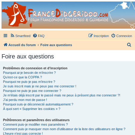
France Didgeridoo
Didgeridoo et Guimbarde sur France Didgeridoo - retrouvez la communauté.
Smartfeed
FAQ
Inscription
Connexion
R
Accueil du forum
Foire aux questions
e
Foire aux questions
c
h
Problèmes de connexion et d’inscription
Pourquoi ai-je besoin de m’inscrire ?
e
Qu’est-ce que la COPPA ?
r
Pourquoi ne puis-je pas m’inscrire ?
Je suis inscrit mais je ne peux pas me connecter !
c
Pourquoi ne puis-je pas me connecter ?
Je m’étais déjà inscrit par le passé mais ne peux à présent plus me connecter ?!
h
J’ai perdu mon mot de passe !
e
Pourquoi suis-je déconnecté automatiquement ?
À quoi sert « Supprimer les cookies » ?
r
Préférences et paramètres des utilisateurs
Comment puis-je modifier mes paramètres ?
Comment puis-je masquer mon nom d’utilisateur de la liste des utilisateurs en ligne ?
L’heure n’est pas correcte !