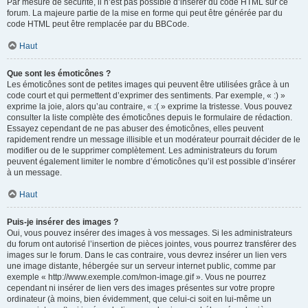
Par mesure de sécurité, il n’est pas possible d’insérer du code HTML sur ce
forum. La majeure partie de la mise en forme qui peut être générée par du
code HTML peut être remplacée par du BBCode.
Haut
Que sont les émoticônes ?
Les émoticônes sont de petites images qui peuvent être utilisées grâce à un
code court et qui permettent d’exprimer des sentiments. Par exemple, « :) »
exprime la joie, alors qu’au contraire, « :( » exprime la tristesse. Vous pouvez
consulter la liste complète des émoticônes depuis le formulaire de rédaction.
Essayez cependant de ne pas abuser des émoticônes, elles peuvent
rapidement rendre un message illisible et un modérateur pourrait décider de le
modifier ou de le supprimer complètement. Les administrateurs du forum
peuvent également limiter le nombre d’émoticônes qu’il est possible d’insérer
à un message.
Haut
Puis-je insérer des images ?
Oui, vous pouvez insérer des images à vos messages. Si les administrateurs
du forum ont autorisé l’insertion de pièces jointes, vous pourrez transférer des
images sur le forum. Dans le cas contraire, vous devrez insérer un lien vers
une image distante, hébergée sur un serveur internet public, comme par
exemple « http://www.exemple.com/mon-image.gif ». Vous ne pourrez
cependant ni insérer de lien vers des images présentes sur votre propre
ordinateur (à moins, bien évidemment, que celui-ci soit en lui-même un