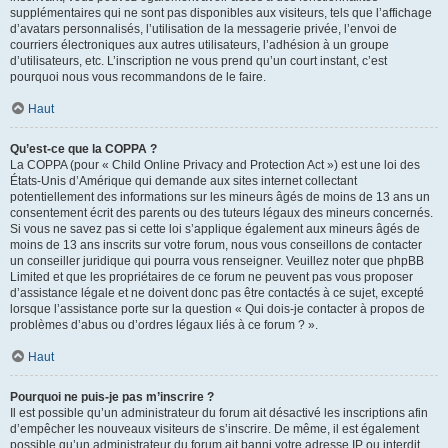
supplémentaires qui ne sont pas disponibles aux visiteurs, tels que l’affichage
d’avatars personnalisés, l’utilisation de la messagerie privée, l’envoi de
courriers électroniques aux autres utilisateurs, l’adhésion à un groupe
d’utilisateurs, etc. L’inscription ne vous prend qu’un court instant, c’est
pourquoi nous vous recommandons de le faire.
Haut
Qu’est-ce que la COPPA ?
La COPPA (pour « Child Online Privacy and Protection Act ») est une loi des
États-Unis d’Amérique qui demande aux sites internet collectant
potentiellement des informations sur les mineurs âgés de moins de 13 ans un
consentement écrit des parents ou des tuteurs légaux des mineurs concernés.
Si vous ne savez pas si cette loi s’applique également aux mineurs âgés de
moins de 13 ans inscrits sur votre forum, nous vous conseillons de contacter
un conseiller juridique qui pourra vous renseigner. Veuillez noter que phpBB
Limited et que les propriétaires de ce forum ne peuvent pas vous proposer
d’assistance légale et ne doivent donc pas être contactés à ce sujet, excepté
lorsque l’assistance porte sur la question « Qui dois-je contacter à propos de
problèmes d’abus ou d’ordres légaux liés à ce forum ? ».
Haut
Pourquoi ne puis-je pas m’inscrire ?
Il est possible qu’un administrateur du forum ait désactivé les inscriptions afin
d’empêcher les nouveaux visiteurs de s’inscrire. De même, il est également
possible qu’un administrateur du forum ait banni votre adresse IP ou interdit