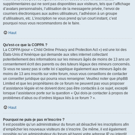
supplémentaires qui ne sont pas disponibles aux visiteurs, tels que l’affichage
d’avatars personnalisés, l’utilisation de la messagerie privée, l’envoi de
courriers électroniques aux autres utilisateurs, l’adhésion à un groupe
d’utilisateurs, etc. L’inscription ne vous prend qu’un court instant, c’est
pourquoi nous vous recommandons de le faire.
Haut
Qu’est-ce que la COPPA ?
La COPPA (pour « Child Online Privacy and Protection Act ») est une loi des
États-Unis d’Amérique qui demande aux sites internet collectant
potentiellement des informations sur les mineurs âgés de moins de 13 ans un
consentement écrit des parents ou des tuteurs légaux des mineurs concernés.
Si vous ne savez pas si cette loi s’applique également aux mineurs âgés de
moins de 13 ans inscrits sur votre forum, nous vous conseillons de contacter
un conseiller juridique qui pourra vous renseigner. Veuillez noter que phpBB
Limited et que les propriétaires de ce forum ne peuvent pas vous proposer
d’assistance légale et ne doivent donc pas être contactés à ce sujet, excepté
lorsque l’assistance porte sur la question « Qui dois-je contacter à propos de
problèmes d’abus ou d’ordres légaux liés à ce forum ? ».
Haut
Pourquoi ne puis-je pas m’inscrire ?
Il est possible qu’un administrateur du forum ait désactivé les inscriptions afin
d’empêcher les nouveaux visiteurs de s’inscrire. De même, il est également
possible qu’un administrateur du forum ait banni votre adresse IP ou interdit