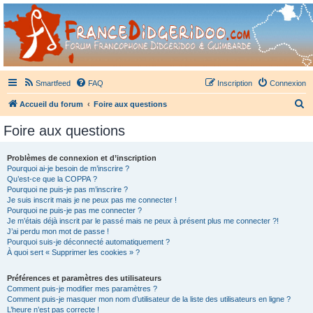
France Didgeridoo
Didgeridoo et Guimbarde sur France Didgeridoo - retrouvez la communauté.
Smartfeed
FAQ
Inscription
Connexion
R
Accueil du forum
Foire aux questions
e
Foire aux questions
c
h
Problèmes de connexion et d’inscription
Pourquoi ai-je besoin de m’inscrire ?
e
Qu’est-ce que la COPPA ?
r
Pourquoi ne puis-je pas m’inscrire ?
Je suis inscrit mais je ne peux pas me connecter !
c
Pourquoi ne puis-je pas me connecter ?
Je m’étais déjà inscrit par le passé mais ne peux à présent plus me connecter ?!
h
J’ai perdu mon mot de passe !
e
Pourquoi suis-je déconnecté automatiquement ?
À quoi sert « Supprimer les cookies » ?
r
Préférences et paramètres des utilisateurs
Comment puis-je modifier mes paramètres ?
Comment puis-je masquer mon nom d’utilisateur de la liste des utilisateurs en ligne ?
L’heure n’est pas correcte !