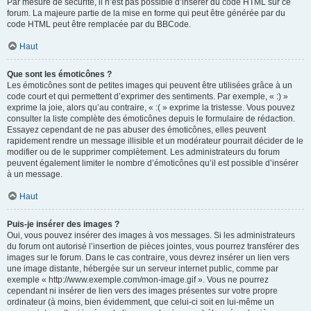
Par mesure de sécurité, il n’est pas possible d’insérer du code HTML sur ce
forum. La majeure partie de la mise en forme qui peut être générée par du
code HTML peut être remplacée par du BBCode.
Haut
Que sont les émoticônes ?
Les émoticônes sont de petites images qui peuvent être utilisées grâce à un
code court et qui permettent d’exprimer des sentiments. Par exemple, « :) »
exprime la joie, alors qu’au contraire, « :( » exprime la tristesse. Vous pouvez
consulter la liste complète des émoticônes depuis le formulaire de rédaction.
Essayez cependant de ne pas abuser des émoticônes, elles peuvent
rapidement rendre un message illisible et un modérateur pourrait décider de le
modifier ou de le supprimer complètement. Les administrateurs du forum
peuvent également limiter le nombre d’émoticônes qu’il est possible d’insérer
à un message.
Haut
Puis-je insérer des images ?
Oui, vous pouvez insérer des images à vos messages. Si les administrateurs
du forum ont autorisé l’insertion de pièces jointes, vous pourrez transférer des
images sur le forum. Dans le cas contraire, vous devrez insérer un lien vers
une image distante, hébergée sur un serveur internet public, comme par
exemple « http://www.exemple.com/mon-image.gif ». Vous ne pourrez
cependant ni insérer de lien vers des images présentes sur votre propre
ordinateur (à moins, bien évidemment, que celui-ci soit en lui-même un