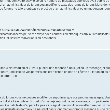
ur, indiquent votre activité selon le nombre de messages que vous avez publié ou id
eul un administrateur du forum peut modifier le texte des rangs du forum. Merci de 
de forums ne toléreront pas ce procédé et un administrateur ou un modérateur pou
ur le lien de courrier électronique d’un utilisateur ?
s utilisateurs inscrits peuvent envoyer des courriers électroniques aux autres utili
es utilisateurs malveillants ou des robots.
outon « Nouveau sujet ». Pour publier une réponse à un sujet ou un message, cliqu
 forum, une liste de vos permissions est affichée en bas de l’écran du forum ou du
ce forum, etc.
r du forum, vous ne pouvez modifier ou supprimer que vos propres messages. Vou
 initial ait été publié. Si quelqu’un a déjà répondu à votre message, un petit text
ion. Ce petit texte n’apparaîtra pas s’il s’agit d’une modification effectuée par un 
ue les utilisateurs normaux ne peuvent pas supprimer leur propre message si une ré