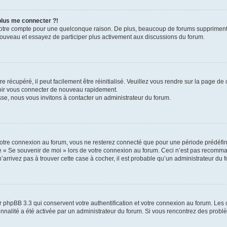
 plus me connecter ?!
votre compte pour une quelconque raison. De plus, beaucoup de forums suppriment pér
 nouveau et essayez de participer plus activement aux discussions du forum.
 récupéré, il peut facilement être réinitialisé. Veuillez vous rendre sur la page de
voir vous connecter de nouveau rapidement.
sse, nous vous invitons à contacter un administrateur du forum.
otre connexion au forum, vous ne resterez connecté que pour une période prédéfinie
se « Se souvenir de moi » lors de votre connexion au forum. Ceci n’est pas recomm
’arrivez pas à trouver cette case à cocher, il est probable qu’un administrateur du fo
 phpBB 3.3 qui conservent votre authentification et votre connexion au forum. Les 
tionnalité a été activée par un administrateur du forum. Si vous rencontrez des pro