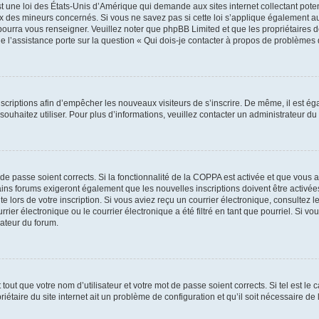
t une loi des États-Unis d’Amérique qui demande aux sites internet collectant pot
 des mineurs concernés. Si vous ne savez pas si cette loi s’applique également au
 pourra vous renseigner. Veuillez noter que phpBB Limited et que les propriétaires
ue l’assistance porte sur la question « Qui dois-je contacter à propos de problèmes 
inscriptions afin d’empêcher les nouveaux visiteurs de s’inscrire. De même, il est é
s souhaitez utiliser. Pour plus d’informations, veuillez contacter un administrateur du
t de passe soient corrects. Si la fonctionnalité de la COPPA est activée et que vous 
ains forums exigeront également que les nouvelles inscriptions doivent être activée
te lors de votre inscription. Si vous aviez reçu un courrier électronique, consultez l
r électronique ou le courrier électronique a été filtré en tant que pourriel. Si vo
rateur du forum.
out que votre nom d’utilisateur et votre mot de passe soient corrects. Si tel est le
iétaire du site internet ait un problème de configuration et qu’il soit nécessaire de l