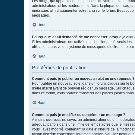
Les rangs, qui apparaissent en dessous de votre nom d’utilisate
administrateurs et les modérateurs. Dans la plupart des cas, s
messages afin d’augmenter votre rang sur le forum. Beaucoup 
messages.
Haut
Pourquoi m’est-il demandé de me connecter lorsque je clique s
Si les administrateurs ont activé cette fonctionnalité, seuls le
utilisation abusive du système de messagerie électronique par d
Haut
Problèmes de publication
Comment puis-je publier un nouveau sujet ou une réponse ?
Pour publier un nouveau sujet dans un forum, cliquez sur le b
d’être inscrit avant de pouvoir rédiger un message. Sur chaque
dans ce forum, vous pouvez transférer des pièces jointes dans 
Haut
Comment puis-je modifier ou supprimer un message ?
À moins que vous ne soyez un administrateur ou un modérateu
adéquat, parfois dans une limite de temps après que le message
vous l’avez modifié, contenant la date et l’heure de la modificat
raison discrète concernant leur modification. Veuillez noter q