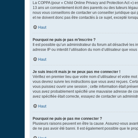
La COPPA (pour « Child Online Privacy and Protection Act ») es
13 ans un consentement écrit des parents ou des tuteurs légaux
nous vous conseillons de contacter un conseiller juridique qui
et ne doivent donc pas être contactés à ce sujet, excepté lorsq
Haut
Pourquoi ne puis-je pas m’inscrire ?
Il est possible qu’un administrateur du forum ait désactivé les 
adresse IP ou interdit l’utilisation du nom d’utilisateur que vou
Haut
Je suis inscrit mais je ne peux pas me connecter !
Vérifiez en premier lieu que votre nom d’utilisateur et votre mo
vous devrez suivre les instructions que vous avez reçues. Cert
vous puissiez ouvrir une session ; cette information était présen
vous avez probablement spécifié une mauvaise adresse de courrie
avez spécifiée était correcte, essayez de contacter un administ
Haut
Pourquoi ne puis-je pas me connecter ?
Plusieurs raisons peuvent en être la cause. Assurez-vous avant t
de ne pas avoir été banni. Il est également possible que le propr