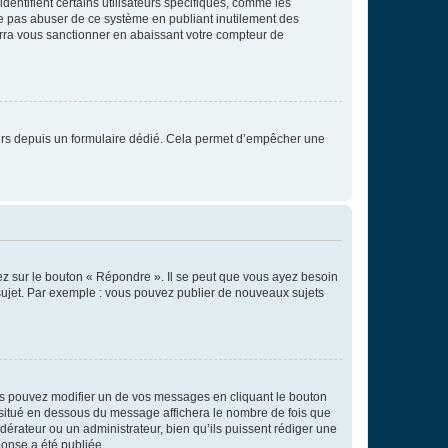
entifient certains utilisateurs spécifiques, comme les
ne pas abuser de ce système en publiant inutilement des
rra vous sanctionner en abaissant votre compteur de
sateurs depuis un formulaire dédié. Cela permet d’empêcher une
ez sur le bouton « Répondre ». Il se peut que vous ayez besoin
 sujet. Par exemple : vous pouvez publier de nouveaux sujets
s pouvez modifier un de vos messages en cliquant le bouton
e situé en dessous du message affichera le nombre de fois que
modérateur ou un administrateur, bien qu’ils puissent rédiger une
ponse a été publiée.