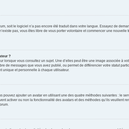
orum, soit le logiciel n’a pas encore été traduit dans votre langue. Essayez de deman
 n’existe pas, vous êtes libre de vous porter volontaire et commencer une nouvelle t
ateur ?
ur lorsque vous consultez un sujet. Une d’elles peut être une image associée à vo
mbre de messages que vous avez publié, ou permet de différencier votre statut parti
 unique et personnelle à chaque utilisateur.
ous pouvez ajouter un avatar en utilisant une des quatre méthodes suivantes : le serv
ent activer ou non la fonctionnalité des avatars et des méthodes qu’ils veuillent ren
forum.