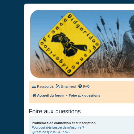
France Didgeridoo
Didgeridoo et Guimbarde sur France Didgeridoo - retrouvez la commun
Raccourcis
Smartfeed
FAQ
Accueil du forum
Foire aux questions
Foire aux questions
Problèmes de connexion et d’inscription
Pourquoi ai-je besoin de m’inscrire ?
Qu’est-ce que la COPPA ?