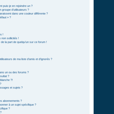
t puis-je en rejoindre un ?
 groupe d’utilisateurs ?
araissent dans une couleur différente ?
défaut » ?
s !
non sollicités !
e de la part de quelqu’un sur ce forum !
lisateurs de ma liste d’amis et d’ignorés ?
ans un ou des forums ?
sultat ?
blanche ?!
?
ssages et sujets ?
t les abonnements ?
onner à un sujet spécifique ?
ifique ?
 ?