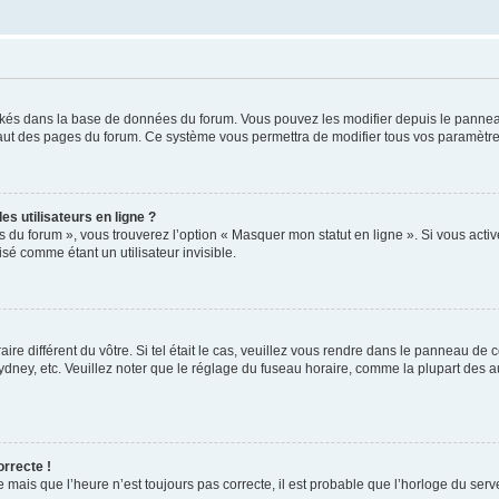
ockés dans la base de données du forum. Vous pouvez les modifier depuis le panneau 
haut des pages du forum. Ce système vous permettra de modifier tous vos paramètre
s utilisateurs en ligne ?
s du forum », vous trouverez l’option « Masquer mon statut en ligne ». Si vous activ
é comme étant un utilisateur invisible.
aire différent du vôtre. Si tel était le cas, veuillez vous rendre dans le panneau de co
ey, etc. Veuillez noter que le réglage du fuseau horaire, comme la plupart des autr
orrecte !
 mais que l’heure n’est toujours pas correcte, il est probable que l’horloge du serve