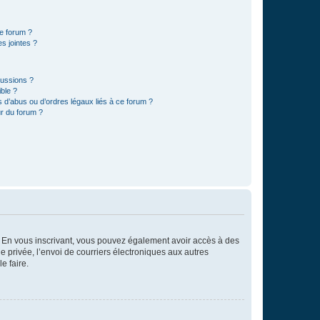
ce forum ?
s jointes ?
cussions ?
ible ?
 d’abus ou d’ordres légaux liés à ce forum ?
r du forum ?
ts. En vous inscrivant, vous pouvez également avoir accès à des
ie privée, l’envoi de courriers électroniques aux autres
e faire.