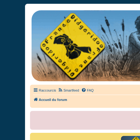
France Didgeridoo
Didgeridoo et Guimbarde sur France Didgeridoo - retrouvez la commun
Raccourcis
Smartfeed
FAQ
Accueil du forum