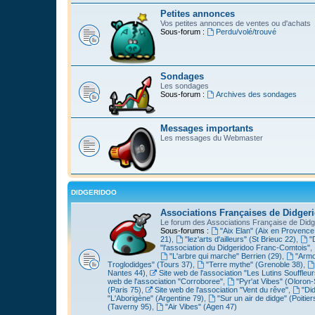
Petites annonces
Vos petites annonces de ventes ou d'achats
Sous-forum :
Perdu/volé/trouvé
Sondages
Les sondages
Sous-forum :
Archives des sondages
Messages importants
Les messages du Webmaster
DIDGERIDOO
Associations Françaises de Didger
Le forum des Associations Française de Didg
Sous-forums :
"Aix Elan" (Aix en Provence
21)
,
"lez'arts d'ailleurs" (St Brieuc 22)
,
"
"l'association du Didgeridoo Franc-Comtois"
,
"L'arbre qui marche" Berrien (29)
,
"Armo
Troglodidges" (Tours 37)
,
"Terre mythe" (Grenoble 38)
,
Nantes 44)
,
Site web de l'association "Les Lutins Souffleur
web de l'association "Corroboree"
,
"Pyr'at Vibes" (Oloron-
(Paris 75)
,
Site web de l'association "Vent du rêve"
,
"Di
"L'Aborigène" (Argentine 79)
,
"Sur un air de didge" (Poitier
(Taverny 95)
,
"Air Vibes" (Agen 47)