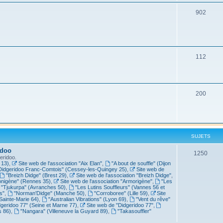
902
112
200
SUJETS
idoo
1250
eridoo.
 13)
,
Site web de l'association "Aix Elan"
,
"A bout de souffle" (Dijon
Didgeridoo Franc-Comtois" (Cessey-les-Quingey 25)
,
Site web de
"Breizh Didge" (Brest 29)
,
Site web de l'association "Breizh Didge"
,
nigène" (Rennes 35)
,
Site web de l'association "Armorigène"
,
"Les
"Tjukurpa" (Avranches 50)
,
"Les Lutins Souffleurs" (Vannes 56 et
s"
,
"Norman'Didge" (Manche 50)
,
"Corroboree" (Lille 59)
,
Site
Sainte-Marie 64)
,
"Australian Vibrations" (Lyon 69)
,
"Vent du rêve"
dgeridoo 77" (Seine et Marne 77)
,
Site web de "Didgeridoo 77"
,
s 86)
,
"Nangara" (Villeneuve la Guyard 89)
,
"Takasouffler"