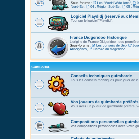
Sous-forums :
Les "World Wide liens"
,
0
Nord-Est
,
04 : Région Sud-Est
,
05 : Ré
Logiciel Playdidj (reservé aux Mem
Tout sur le logiciel "Playdidj".
France Didgeridoo Historique
L'origine de France Didgeridoo : ses premièr
Sous-forums :
Les conseils de Séb
,
Joue
Aborigènes
,
Histoire du didgeridoo
GUIMBARDE
Conseils techniques guimbarde
Tous les conseils techniques pour jouer de l
Vos joueurs de guimbarde préférés
Vous avez un joueur de guimbarde préféré, vo
Compositions personnelles guimb
Vos compositions personnelles avec votre g
Galerie de guimbardes