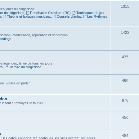
1015
en jouer du didgeridoo.
er du didgeridoo
,
Respiration Circulaire (RC)
,
Techniques de jeu
o
,
Théorie et lexiques musicaux
,
Conseils d'achat
,
Les Rythmes
,
1422
ication, modification, réparation et décoration.
andidge
475
es légendes, la vie de tous les jours
es
,
Histoire du didgeridoo
496
us voulez en parler...
idoo
676
e tout et envoyez le tout ici !!!
450
o
484
 les cafés-concerts, les boutiques, les sites internet, les cours...