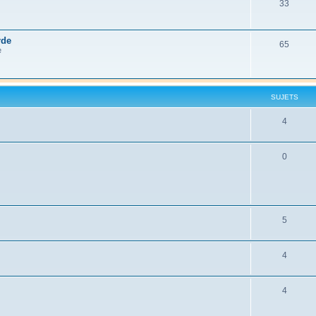
33
rde
65
e
SUJETS
4
0
5
4
4