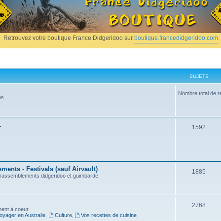
Retrouvez votre boutique France Didgeridoo sur
boutique.francedidgeridoo.com
SUJETS
Nombre total de r
es
.
1592
ents - Festivals (sauf Airvault)
1885
, rassemblements didgeridoo et guimbarde
2768
nnent à coeur
oyager en Australie
,
Culture
,
Vos recettes de cuisine