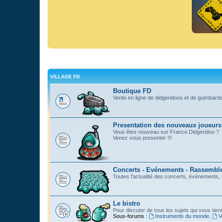
VILLAGE FD
Boutique FD
Vente en ligne de didgeridoos et de guimbard
Presentation des nouveaux joueurs
Vous êtes nouveau sur France Didgeridoo ?
Venez vous presenter !!!
Concerts - Evénements - Rassemblem
Toutes l'actualité des concerts, événements
Le bistro
Pour discuter de tous les sujets qui vous tie
Sous-forums :
Instruments du monde
,
V