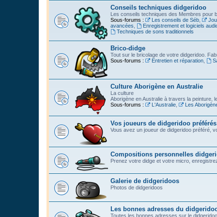
Conseils techniques didgeridoo
Les conseils techniques des Membres pour bi
Sous-forums :
Les conseils de Séb
,
Jou
avancées
,
Enregistrement et logiciels audi
Techniques de sons traditionnels
Brico-didge
Tout sur le bricolage de votre didgeridoo. Fabr
Sous-forums :
Entretien et réparation
,
S
Culture Aborigène en Australie
La culture
Aborigène en Australie à travers la peinture, l
Sous-forums :
L'Australie
,
Les Aborigèn
Vos joueurs de didgeridoo préférés
Vous avez un joueur de didgeridoo préféré, vo
Compositions personnelles didger
Prenez votre didge et votre micro, enregistrez l
Galerie de didgeridoos
Photos de didgeridoos
Les bonnes adresses du didgerido
Toutes les bonnes adresses sur le didgeridoo :