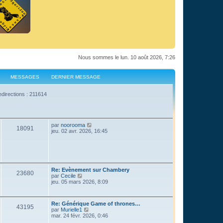
Nous sommes le lun. 10 août 2026, 7:26
MESSAGES
DERNIER MESSAGE
edirections : 211614
C
par
noorooma
18091
o
jeu. 02 avr. 2026, 16:45
n
s
u
l
t
e
Re: Evènement sur Chambery
r
23680
C
par
Cecile
l
o
jeu. 05 mars 2026, 8:09
e
n
d
s
e
u
r
Re: Générique Game of thrones…
l
43195
n
C
par
Murielle1
t
i
o
mar. 24 févr. 2026, 0:46
e
e
n