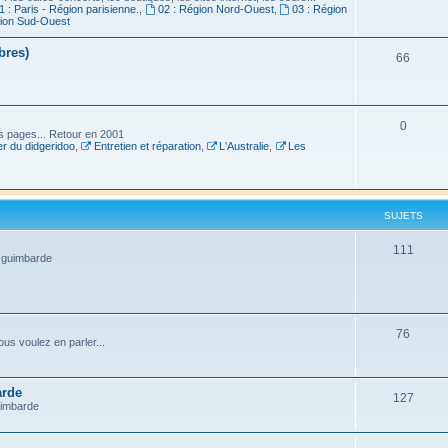
1 : Paris - Région parisienne.
,
02 : Région Nord-Ouest
,
03 : Région
gion Sud-Ouest
bres)
66
0
es pages... Retour en 2001
r du didgeridoo
,
Entretien et réparation
,
L'Australie
,
Les
SUJETS
111
a guimbarde
76
us voulez en parler...
arde
127
uimbarde