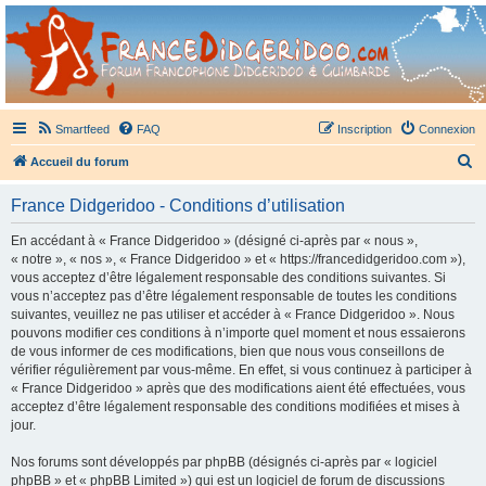
France Didgeridoo
Didgeridoo et Guimbarde sur France Didgeridoo - retrouvez la communauté.
Smartfeed
FAQ
Inscription
Connexion
R
Accueil du forum
e
France Didgeridoo - Conditions d’utilisation
c
h
En accédant à « France Didgeridoo » (désigné ci-après par « nous »,
« notre », « nos », « France Didgeridoo » et « https://francedidgeridoo.com »),
e
vous acceptez d’être légalement responsable des conditions suivantes. Si
r
vous n’acceptez pas d’être légalement responsable de toutes les conditions
suivantes, veuillez ne pas utiliser et accéder à « France Didgeridoo ». Nous
c
pouvons modifier ces conditions à n’importe quel moment et nous essaierons
h
de vous informer de ces modifications, bien que nous vous conseillons de
vérifier régulièrement par vous-même. En effet, si vous continuez à participer à
e
« France Didgeridoo » après que des modifications aient été effectuées, vous
r
acceptez d’être légalement responsable des conditions modifiées et mises à
jour.
Nos forums sont développés par phpBB (désignés ci-après par « logiciel
phpBB » et « phpBB Limited ») qui est un logiciel de forum de discussions