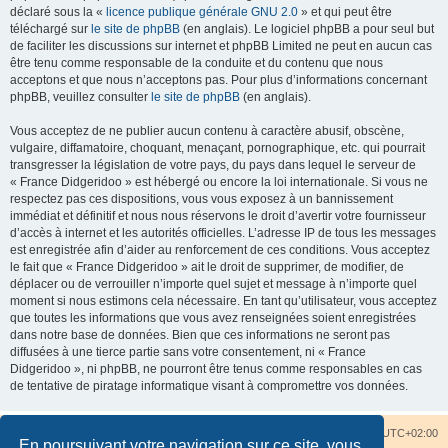
déclaré sous la «
licence publique générale GNU 2.0
» et qui peut être
téléchargé sur
le site de phpBB
(en anglais). Le logiciel phpBB a pour seul but
de faciliter les discussions sur internet et phpBB Limited ne peut en aucun cas
être tenu comme responsable de la conduite et du contenu que nous
acceptons et que nous n’acceptons pas. Pour plus d’informations concernant
phpBB, veuillez consulter
le site de phpBB
(en anglais).
Vous acceptez de ne publier aucun contenu à caractère abusif, obscène,
vulgaire, diffamatoire, choquant, menaçant, pornographique, etc. qui pourrait
transgresser la législation de votre pays, du pays dans lequel le serveur de
« France Didgeridoo » est hébergé ou encore la loi internationale. Si vous ne
respectez pas ces dispositions, vous vous exposez à un bannissement
immédiat et définitif et nous nous réservons le droit d’avertir votre fournisseur
d’accès à internet et les autorités officielles. L’adresse IP de tous les messages
est enregistrée afin d’aider au renforcement de ces conditions. Vous acceptez
le fait que « France Didgeridoo » ait le droit de supprimer, de modifier, de
déplacer ou de verrouiller n’importe quel sujet et message à n’importe quel
moment si nous estimons cela nécessaire. En tant qu’utilisateur, vous acceptez
que toutes les informations que vous avez renseignées soient enregistrées
dans notre base de données. Bien que ces informations ne seront pas
diffusées à une tierce partie sans votre consentement, ni « France
Didgeridoo », ni phpBB, ne pourront être tenus comme responsables en cas
de tentative de piratage informatique visant à compromettre vos données.
Accueil du forum
Nous contacter
Fuseau horaire sur
UTC+02:00
En poursuivant votre navigation sur ce site, vous