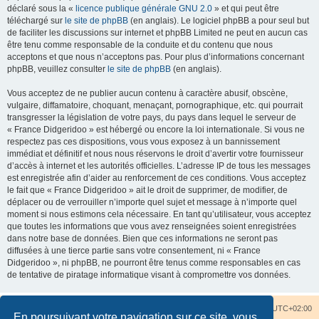
déclaré sous la «
licence publique générale GNU 2.0
» et qui peut être
téléchargé sur
le site de phpBB
(en anglais). Le logiciel phpBB a pour seul but
de faciliter les discussions sur internet et phpBB Limited ne peut en aucun cas
être tenu comme responsable de la conduite et du contenu que nous
acceptons et que nous n’acceptons pas. Pour plus d’informations concernant
phpBB, veuillez consulter
le site de phpBB
(en anglais).
Vous acceptez de ne publier aucun contenu à caractère abusif, obscène,
vulgaire, diffamatoire, choquant, menaçant, pornographique, etc. qui pourrait
transgresser la législation de votre pays, du pays dans lequel le serveur de
« France Didgeridoo » est hébergé ou encore la loi internationale. Si vous ne
respectez pas ces dispositions, vous vous exposez à un bannissement
immédiat et définitif et nous nous réservons le droit d’avertir votre fournisseur
d’accès à internet et les autorités officielles. L’adresse IP de tous les messages
est enregistrée afin d’aider au renforcement de ces conditions. Vous acceptez
le fait que « France Didgeridoo » ait le droit de supprimer, de modifier, de
déplacer ou de verrouiller n’importe quel sujet et message à n’importe quel
moment si nous estimons cela nécessaire. En tant qu’utilisateur, vous acceptez
que toutes les informations que vous avez renseignées soient enregistrées
dans notre base de données. Bien que ces informations ne seront pas
diffusées à une tierce partie sans votre consentement, ni « France
Didgeridoo », ni phpBB, ne pourront être tenus comme responsables en cas
de tentative de piratage informatique visant à compromettre vos données.
Accueil du forum
Nous contacter
Fuseau horaire sur
UTC+02:00
En poursuivant votre navigation sur ce site, vous