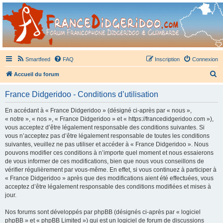
France Didgeridoo
Didgeridoo et Guimbarde sur France Didgeridoo - retrouvez la communauté.
Smartfeed
FAQ
Inscription
Connexion
R
Accueil du forum
e
France Didgeridoo - Conditions d’utilisation
c
h
En accédant à « France Didgeridoo » (désigné ci-après par « nous »,
« notre », « nos », « France Didgeridoo » et « https://francedidgeridoo.com »),
e
vous acceptez d’être légalement responsable des conditions suivantes. Si
r
vous n’acceptez pas d’être légalement responsable de toutes les conditions
suivantes, veuillez ne pas utiliser et accéder à « France Didgeridoo ». Nous
c
pouvons modifier ces conditions à n’importe quel moment et nous essaierons
h
de vous informer de ces modifications, bien que nous vous conseillons de
vérifier régulièrement par vous-même. En effet, si vous continuez à participer à
e
« France Didgeridoo » après que des modifications aient été effectuées, vous
r
acceptez d’être légalement responsable des conditions modifiées et mises à
jour.
Nos forums sont développés par phpBB (désignés ci-après par « logiciel
phpBB » et « phpBB Limited ») qui est un logiciel de forum de discussions