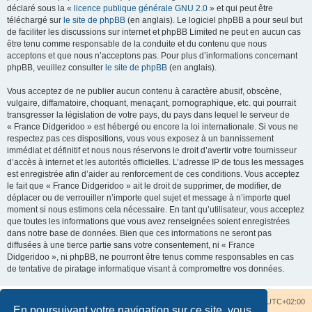
déclaré sous la «
licence publique générale GNU 2.0
» et qui peut être
téléchargé sur
le site de phpBB
(en anglais). Le logiciel phpBB a pour seul but
de faciliter les discussions sur internet et phpBB Limited ne peut en aucun cas
être tenu comme responsable de la conduite et du contenu que nous
acceptons et que nous n’acceptons pas. Pour plus d’informations concernant
phpBB, veuillez consulter
le site de phpBB
(en anglais).
Vous acceptez de ne publier aucun contenu à caractère abusif, obscène,
vulgaire, diffamatoire, choquant, menaçant, pornographique, etc. qui pourrait
transgresser la législation de votre pays, du pays dans lequel le serveur de
« France Didgeridoo » est hébergé ou encore la loi internationale. Si vous ne
respectez pas ces dispositions, vous vous exposez à un bannissement
immédiat et définitif et nous nous réservons le droit d’avertir votre fournisseur
d’accès à internet et les autorités officielles. L’adresse IP de tous les messages
est enregistrée afin d’aider au renforcement de ces conditions. Vous acceptez
le fait que « France Didgeridoo » ait le droit de supprimer, de modifier, de
déplacer ou de verrouiller n’importe quel sujet et message à n’importe quel
moment si nous estimons cela nécessaire. En tant qu’utilisateur, vous acceptez
que toutes les informations que vous avez renseignées soient enregistrées
dans notre base de données. Bien que ces informations ne seront pas
diffusées à une tierce partie sans votre consentement, ni « France
Didgeridoo », ni phpBB, ne pourront être tenus comme responsables en cas
de tentative de piratage informatique visant à compromettre vos données.
Accueil du forum
Nous contacter
Fuseau horaire sur
UTC+02:00
En poursuivant votre navigation sur ce site, vous