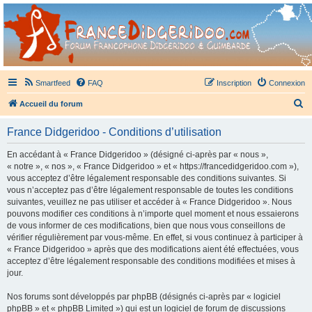
France Didgeridoo
Didgeridoo et Guimbarde sur France Didgeridoo - retrouvez la communauté.
Smartfeed
FAQ
Inscription
Connexion
R
Accueil du forum
e
France Didgeridoo - Conditions d’utilisation
c
h
En accédant à « France Didgeridoo » (désigné ci-après par « nous »,
« notre », « nos », « France Didgeridoo » et « https://francedidgeridoo.com »),
e
vous acceptez d’être légalement responsable des conditions suivantes. Si
r
vous n’acceptez pas d’être légalement responsable de toutes les conditions
suivantes, veuillez ne pas utiliser et accéder à « France Didgeridoo ». Nous
c
pouvons modifier ces conditions à n’importe quel moment et nous essaierons
h
de vous informer de ces modifications, bien que nous vous conseillons de
vérifier régulièrement par vous-même. En effet, si vous continuez à participer à
e
« France Didgeridoo » après que des modifications aient été effectuées, vous
r
acceptez d’être légalement responsable des conditions modifiées et mises à
jour.
Nos forums sont développés par phpBB (désignés ci-après par « logiciel
phpBB » et « phpBB Limited ») qui est un logiciel de forum de discussions