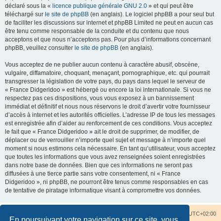
déclaré sous la «
licence publique générale GNU 2.0
» et qui peut être
téléchargé sur
le site de phpBB
(en anglais). Le logiciel phpBB a pour seul but
de faciliter les discussions sur internet et phpBB Limited ne peut en aucun cas
être tenu comme responsable de la conduite et du contenu que nous
acceptons et que nous n’acceptons pas. Pour plus d’informations concernant
phpBB, veuillez consulter
le site de phpBB
(en anglais).
Vous acceptez de ne publier aucun contenu à caractère abusif, obscène,
vulgaire, diffamatoire, choquant, menaçant, pornographique, etc. qui pourrait
transgresser la législation de votre pays, du pays dans lequel le serveur de
« France Didgeridoo » est hébergé ou encore la loi internationale. Si vous ne
respectez pas ces dispositions, vous vous exposez à un bannissement
immédiat et définitif et nous nous réservons le droit d’avertir votre fournisseur
d’accès à internet et les autorités officielles. L’adresse IP de tous les messages
est enregistrée afin d’aider au renforcement de ces conditions. Vous acceptez
le fait que « France Didgeridoo » ait le droit de supprimer, de modifier, de
déplacer ou de verrouiller n’importe quel sujet et message à n’importe quel
moment si nous estimons cela nécessaire. En tant qu’utilisateur, vous acceptez
que toutes les informations que vous avez renseignées soient enregistrées
dans notre base de données. Bien que ces informations ne seront pas
diffusées à une tierce partie sans votre consentement, ni « France
Didgeridoo », ni phpBB, ne pourront être tenus comme responsables en cas
de tentative de piratage informatique visant à compromettre vos données.
Accueil du forum
Nous contacter
Fuseau horaire sur
UTC+02:00
En poursuivant votre navigation sur ce site, vous