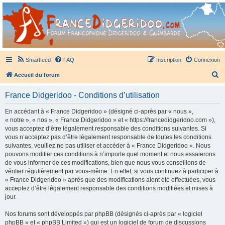
France Didgeridoo
Didgeridoo et Guimbarde sur France Didgeridoo - retrouvez la communauté.
Smartfeed
FAQ
Inscription
Connexion
R
Accueil du forum
e
France Didgeridoo - Conditions d’utilisation
c
h
En accédant à « France Didgeridoo » (désigné ci-après par « nous »,
« notre », « nos », « France Didgeridoo » et « https://francedidgeridoo.com »),
e
vous acceptez d’être légalement responsable des conditions suivantes. Si
r
vous n’acceptez pas d’être légalement responsable de toutes les conditions
suivantes, veuillez ne pas utiliser et accéder à « France Didgeridoo ». Nous
c
pouvons modifier ces conditions à n’importe quel moment et nous essaierons
h
de vous informer de ces modifications, bien que nous vous conseillons de
vérifier régulièrement par vous-même. En effet, si vous continuez à participer à
e
« France Didgeridoo » après que des modifications aient été effectuées, vous
r
acceptez d’être légalement responsable des conditions modifiées et mises à
jour.
Nos forums sont développés par phpBB (désignés ci-après par « logiciel
phpBB » et « phpBB Limited ») qui est un logiciel de forum de discussions