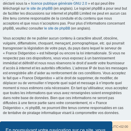
déclaré sous la «
licence publique générale GNU 2.0
» et qui peut être
téléchargé sur
le site de phpBB
(en anglais). Le logiciel phpBB a pour seul but
de faciliter les discussions sur internet et phpBB Limited ne peut en aucun cas
être tenu comme responsable de la conduite et du contenu que nous
acceptons et que nous n’acceptons pas. Pour plus d’informations concernant
phpBB, veuillez consulter
le site de phpBB
(en anglais).
Vous acceptez de ne publier aucun contenu à caractère abusif, obscène,
vulgaire, diffamatoire, choquant, menaçant, pornographique, etc. qui pourrait
transgresser la législation de votre pays, du pays dans lequel le serveur de
« France Didgeridoo » est hébergé ou encore la loi internationale. Si vous ne
respectez pas ces dispositions, vous vous exposez à un bannissement
immédiat et définitif et nous nous réservons le droit d’avertir votre fournisseur
d’accès à internet et les autorités officielles. L’adresse IP de tous les messages
est enregistrée afin d’aider au renforcement de ces conditions. Vous acceptez
le fait que « France Didgeridoo » ait le droit de supprimer, de modifier, de
déplacer ou de verrouiller n’importe quel sujet et message à n’importe quel
moment si nous estimons cela nécessaire. En tant qu’utilisateur, vous acceptez
que toutes les informations que vous avez renseignées soient enregistrées
dans notre base de données. Bien que ces informations ne seront pas
diffusées à une tierce partie sans votre consentement, ni « France
Didgeridoo », ni phpBB, ne pourront être tenus comme responsables en cas
de tentative de piratage informatique visant à compromettre vos données.
Accueil du forum
Nous contacter
Fuseau horaire sur
UTC+02:00
En poursuivant votre navigation sur ce site, vous