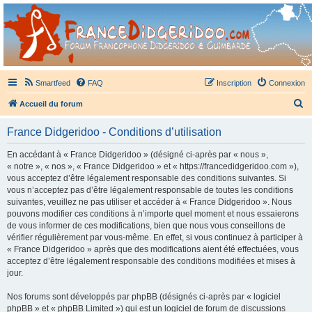
France Didgeridoo
Didgeridoo et Guimbarde sur France Didgeridoo - retrouvez la communauté.
Smartfeed
FAQ
Inscription
Connexion
R
Accueil du forum
e
France Didgeridoo - Conditions d’utilisation
c
h
En accédant à « France Didgeridoo » (désigné ci-après par « nous »,
« notre », « nos », « France Didgeridoo » et « https://francedidgeridoo.com »),
e
vous acceptez d’être légalement responsable des conditions suivantes. Si
r
vous n’acceptez pas d’être légalement responsable de toutes les conditions
suivantes, veuillez ne pas utiliser et accéder à « France Didgeridoo ». Nous
c
pouvons modifier ces conditions à n’importe quel moment et nous essaierons
h
de vous informer de ces modifications, bien que nous vous conseillons de
vérifier régulièrement par vous-même. En effet, si vous continuez à participer à
e
« France Didgeridoo » après que des modifications aient été effectuées, vous
r
acceptez d’être légalement responsable des conditions modifiées et mises à
jour.
Nos forums sont développés par phpBB (désignés ci-après par « logiciel
phpBB » et « phpBB Limited ») qui est un logiciel de forum de discussions