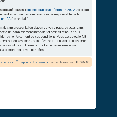
our.
ns déclaré sous la «
licence publique générale GNU 2.0
» et qui
ed ne peut en aucun cas être tenu comme responsable de la
de phpBB
(en anglais).
ait transgresser la législation de votre pays, du pays dans
osez à un bannissement immédiat et définitif et nous nous
d’aider au renforcement de ces conditions. Vous acceptez le fait
ment si nous estimons cela nécessaire. En tant qu’utilisateur,
e seront pas diffusées à une tierce partie sans votre
ant à compromettre vos données.
 contacter
Supprimer les cookies
Fuseau horaire sur
UTC+02:00