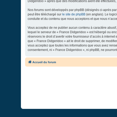
Didgeridoo » après que des modifications aient été effectuées,
Nos forums sont développés par phpBB (désignés ci-après par «
peut être téléchargé sur
le site de phpBB
(en anglais). Le logic
conduite et du contenu que nous acceptons et que nous n’acce
Vous acceptez de ne publier aucun contenu à caractère abusif, 
lequel le serveur de « France Didgeridoo » est hébergé ou enco
réservons le droit d’avertir votre fournisseur d’accès à internet
que « France Didgeridoo » ait le droit de supprimer, de modifie
vous acceptez que toutes les informations que vous avez rense
consentement, ni « France Didgeridoo », ni phpBB, ne pourron
Accueil du forum