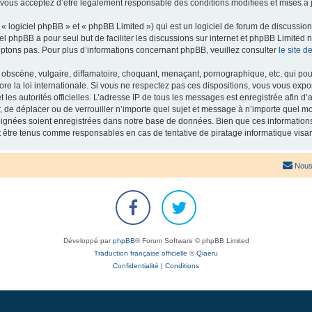
 vous acceptez d’être légalement responsable des conditions modifiées et mises à j
 logiciel phpBB » et « phpBB Limited ») qui est un logiciel de forum de discussio
iel phpBB a pour seul but de faciliter les discussions sur internet et phpBB Limit
ptons pas. Pour plus d’informations concernant phpBB, veuillez consulter
le site 
obscène, vulgaire, diffamatoire, choquant, menaçant, pornographique, etc. qui pourr
re la loi internationale. Si vous ne respectez pas ces dispositions, vous vous exp
 et les autorités officielles. L’adresse IP de tous les messages est enregistrée afin 
r, de déplacer ou de verrouiller n’importe quel sujet et message à n’importe quel mo
ignées soient enregistrées dans notre base de données. Bien que ces informations n
t être tenus comme responsables en cas de tentative de piratage informatique vis
Nous
Développé par
phpBB
® Forum Software © phpBB Limited
Traduction française officielle
©
Qiaeru
Confidentialité
|
Conditions