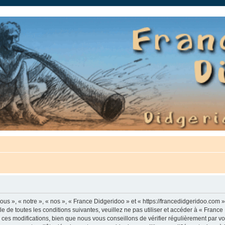
auté.
us », « notre », « nos », « France Didgeridoo » et « https://francedidgeridoo.com 
e de toutes les conditions suivantes, veuillez ne pas utiliser et accéder à « Franc
es modifications, bien que nous vous conseillons de vérifier régulièrement par vou