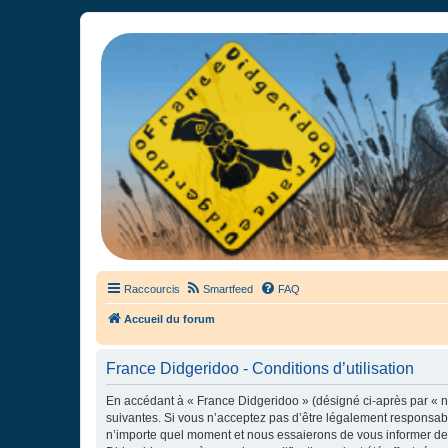
France Didgeridoo
Didgeridoo et Guimbarde sur France Didgeridoo - retrouvez la commun
Raccourcis
Smartfeed
FAQ
Accueil du forum
France Didgeridoo - Conditions d’utilisation
En accédant à « France Didgeridoo » (désigné ci-après par « no
suivantes. Si vous n’acceptez pas d’être légalement responsabl
n’importe quel moment et nous essaierons de vous informer de c