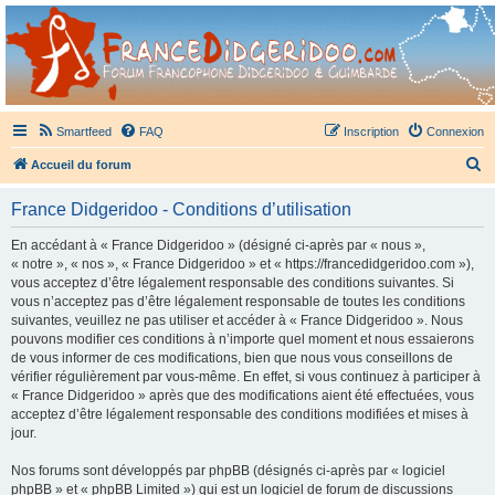
France Didgeridoo
Didgeridoo et Guimbarde sur France Didgeridoo - retrouvez la communauté.
Smartfeed
FAQ
Inscription
Connexion
R
Accueil du forum
e
France Didgeridoo - Conditions d’utilisation
c
h
En accédant à « France Didgeridoo » (désigné ci-après par « nous »,
« notre », « nos », « France Didgeridoo » et « https://francedidgeridoo.com »),
e
vous acceptez d’être légalement responsable des conditions suivantes. Si
r
vous n’acceptez pas d’être légalement responsable de toutes les conditions
suivantes, veuillez ne pas utiliser et accéder à « France Didgeridoo ». Nous
c
pouvons modifier ces conditions à n’importe quel moment et nous essaierons
h
de vous informer de ces modifications, bien que nous vous conseillons de
vérifier régulièrement par vous-même. En effet, si vous continuez à participer à
e
« France Didgeridoo » après que des modifications aient été effectuées, vous
r
acceptez d’être légalement responsable des conditions modifiées et mises à
jour.
Nos forums sont développés par phpBB (désignés ci-après par « logiciel
phpBB » et « phpBB Limited ») qui est un logiciel de forum de discussions