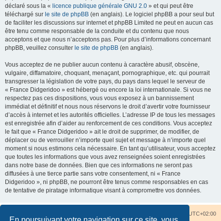
déclaré sous la «
licence publique générale GNU 2.0
» et qui peut être
téléchargé sur
le site de phpBB
(en anglais). Le logiciel phpBB a pour seul but
de faciliter les discussions sur internet et phpBB Limited ne peut en aucun cas
être tenu comme responsable de la conduite et du contenu que nous
acceptons et que nous n’acceptons pas. Pour plus d’informations concernant
phpBB, veuillez consulter
le site de phpBB
(en anglais).
Vous acceptez de ne publier aucun contenu à caractère abusif, obscène,
vulgaire, diffamatoire, choquant, menaçant, pornographique, etc. qui pourrait
transgresser la législation de votre pays, du pays dans lequel le serveur de
« France Didgeridoo » est hébergé ou encore la loi internationale. Si vous ne
respectez pas ces dispositions, vous vous exposez à un bannissement
immédiat et définitif et nous nous réservons le droit d’avertir votre fournisseur
d’accès à internet et les autorités officielles. L’adresse IP de tous les messages
est enregistrée afin d’aider au renforcement de ces conditions. Vous acceptez
le fait que « France Didgeridoo » ait le droit de supprimer, de modifier, de
déplacer ou de verrouiller n’importe quel sujet et message à n’importe quel
moment si nous estimons cela nécessaire. En tant qu’utilisateur, vous acceptez
que toutes les informations que vous avez renseignées soient enregistrées
dans notre base de données. Bien que ces informations ne seront pas
diffusées à une tierce partie sans votre consentement, ni « France
Didgeridoo », ni phpBB, ne pourront être tenus comme responsables en cas
de tentative de piratage informatique visant à compromettre vos données.
Accueil du forum
Nous contacter
Fuseau horaire sur
UTC+02:00
En poursuivant votre navigation sur ce site, vous