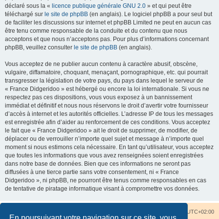
déclaré sous la «
licence publique générale GNU 2.0
» et qui peut être
téléchargé sur
le site de phpBB
(en anglais). Le logiciel phpBB a pour seul but
de faciliter les discussions sur internet et phpBB Limited ne peut en aucun cas
être tenu comme responsable de la conduite et du contenu que nous
acceptons et que nous n’acceptons pas. Pour plus d’informations concernant
phpBB, veuillez consulter
le site de phpBB
(en anglais).
Vous acceptez de ne publier aucun contenu à caractère abusif, obscène,
vulgaire, diffamatoire, choquant, menaçant, pornographique, etc. qui pourrait
transgresser la législation de votre pays, du pays dans lequel le serveur de
« France Didgeridoo » est hébergé ou encore la loi internationale. Si vous ne
respectez pas ces dispositions, vous vous exposez à un bannissement
immédiat et définitif et nous nous réservons le droit d’avertir votre fournisseur
d’accès à internet et les autorités officielles. L’adresse IP de tous les messages
est enregistrée afin d’aider au renforcement de ces conditions. Vous acceptez
le fait que « France Didgeridoo » ait le droit de supprimer, de modifier, de
déplacer ou de verrouiller n’importe quel sujet et message à n’importe quel
moment si nous estimons cela nécessaire. En tant qu’utilisateur, vous acceptez
que toutes les informations que vous avez renseignées soient enregistrées
dans notre base de données. Bien que ces informations ne seront pas
diffusées à une tierce partie sans votre consentement, ni « France
Didgeridoo », ni phpBB, ne pourront être tenus comme responsables en cas
de tentative de piratage informatique visant à compromettre vos données.
Accueil du forum
Nous contacter
Fuseau horaire sur
UTC+02:00
En poursuivant votre navigation sur ce site, vous