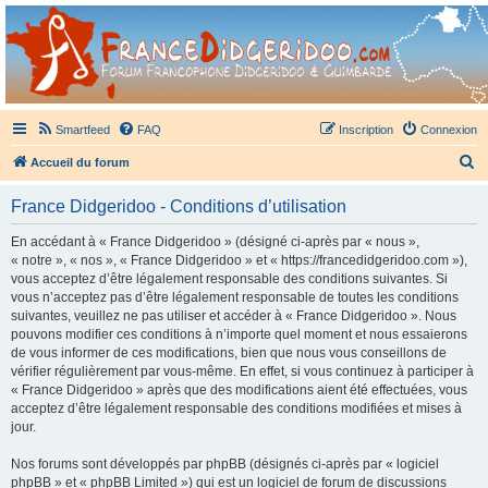
France Didgeridoo
Didgeridoo et Guimbarde sur France Didgeridoo - retrouvez la communauté.
Smartfeed
FAQ
Inscription
Connexion
R
Accueil du forum
e
France Didgeridoo - Conditions d’utilisation
c
h
En accédant à « France Didgeridoo » (désigné ci-après par « nous »,
« notre », « nos », « France Didgeridoo » et « https://francedidgeridoo.com »),
e
vous acceptez d’être légalement responsable des conditions suivantes. Si
r
vous n’acceptez pas d’être légalement responsable de toutes les conditions
suivantes, veuillez ne pas utiliser et accéder à « France Didgeridoo ». Nous
c
pouvons modifier ces conditions à n’importe quel moment et nous essaierons
h
de vous informer de ces modifications, bien que nous vous conseillons de
vérifier régulièrement par vous-même. En effet, si vous continuez à participer à
e
« France Didgeridoo » après que des modifications aient été effectuées, vous
r
acceptez d’être légalement responsable des conditions modifiées et mises à
jour.
Nos forums sont développés par phpBB (désignés ci-après par « logiciel
phpBB » et « phpBB Limited ») qui est un logiciel de forum de discussions