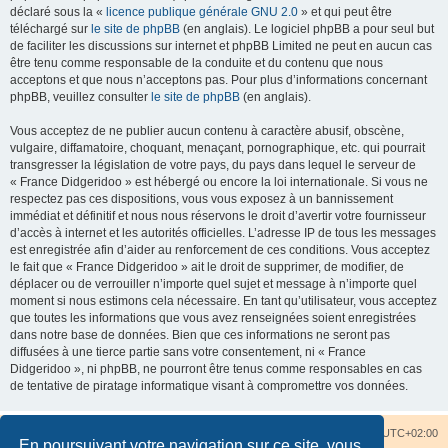
déclaré sous la «
licence publique générale GNU 2.0
» et qui peut être
téléchargé sur
le site de phpBB
(en anglais). Le logiciel phpBB a pour seul but
de faciliter les discussions sur internet et phpBB Limited ne peut en aucun cas
être tenu comme responsable de la conduite et du contenu que nous
acceptons et que nous n’acceptons pas. Pour plus d’informations concernant
phpBB, veuillez consulter
le site de phpBB
(en anglais).
Vous acceptez de ne publier aucun contenu à caractère abusif, obscène,
vulgaire, diffamatoire, choquant, menaçant, pornographique, etc. qui pourrait
transgresser la législation de votre pays, du pays dans lequel le serveur de
« France Didgeridoo » est hébergé ou encore la loi internationale. Si vous ne
respectez pas ces dispositions, vous vous exposez à un bannissement
immédiat et définitif et nous nous réservons le droit d’avertir votre fournisseur
d’accès à internet et les autorités officielles. L’adresse IP de tous les messages
est enregistrée afin d’aider au renforcement de ces conditions. Vous acceptez
le fait que « France Didgeridoo » ait le droit de supprimer, de modifier, de
déplacer ou de verrouiller n’importe quel sujet et message à n’importe quel
moment si nous estimons cela nécessaire. En tant qu’utilisateur, vous acceptez
que toutes les informations que vous avez renseignées soient enregistrées
dans notre base de données. Bien que ces informations ne seront pas
diffusées à une tierce partie sans votre consentement, ni « France
Didgeridoo », ni phpBB, ne pourront être tenus comme responsables en cas
de tentative de piratage informatique visant à compromettre vos données.
Accueil du forum
Nous contacter
Fuseau horaire sur
UTC+02:00
En poursuivant votre navigation sur ce site, vous