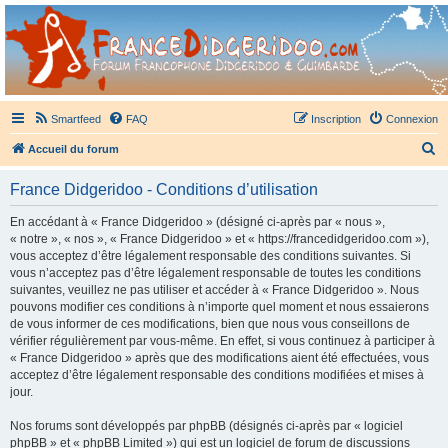
France Didgeridoo
Didgeridoo et Guimbarde sur France Didgeridoo - retrouvez la communauté.
Smartfeed
FAQ
Inscription
Connexion
R
Accueil du forum
e
France Didgeridoo - Conditions d’utilisation
c
h
En accédant à « France Didgeridoo » (désigné ci-après par « nous »,
« notre », « nos », « France Didgeridoo » et « https://francedidgeridoo.com »),
e
vous acceptez d’être légalement responsable des conditions suivantes. Si
r
vous n’acceptez pas d’être légalement responsable de toutes les conditions
suivantes, veuillez ne pas utiliser et accéder à « France Didgeridoo ». Nous
c
pouvons modifier ces conditions à n’importe quel moment et nous essaierons
h
de vous informer de ces modifications, bien que nous vous conseillons de
vérifier régulièrement par vous-même. En effet, si vous continuez à participer à
e
« France Didgeridoo » après que des modifications aient été effectuées, vous
r
acceptez d’être légalement responsable des conditions modifiées et mises à
jour.
Nos forums sont développés par phpBB (désignés ci-après par « logiciel
phpBB » et « phpBB Limited ») qui est un logiciel de forum de discussions