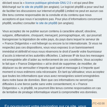
déclaré sous la «
licence publique générale GNU 2.0
» et qui peut être
téléchargé sur
le site de phpBB
(en anglais). Le logiciel phpBB a pour seul but
de faciliter les discussions sur internet et phpBB Limited ne peut en aucun cas
être tenu comme responsable de la conduite et du contenu que nous
acceptons et que nous n’acceptons pas. Pour plus d’informations concernant
phpBB, veuillez consulter
le site de phpBB
(en anglais).
Vous acceptez de ne publier aucun contenu à caractère abusif, obscène,
vulgaire, diffamatoire, choquant, menaçant, pornographique, etc. qui pourrait
transgresser la législation de votre pays, du pays dans lequel le serveur de
« France Didgeridoo » est hébergé ou encore la loi internationale. Si vous ne
respectez pas ces dispositions, vous vous exposez à un bannissement
immédiat et définitif et nous nous réservons le droit d’avertir votre fournisseur
d’accès à internet et les autorités officielles. L’adresse IP de tous les messages
est enregistrée afin d’aider au renforcement de ces conditions. Vous acceptez
le fait que « France Didgeridoo » ait le droit de supprimer, de modifier, de
déplacer ou de verrouiller n’importe quel sujet et message à n’importe quel
moment si nous estimons cela nécessaire. En tant qu’utilisateur, vous acceptez
que toutes les informations que vous avez renseignées soient enregistrées
dans notre base de données. Bien que ces informations ne seront pas
diffusées à une tierce partie sans votre consentement, ni « France
Didgeridoo », ni phpBB, ne pourront être tenus comme responsables en cas
de tentative de piratage informatique visant à compromettre vos données.
Accueil du forum
Nous contacter
Fuseau horaire sur
UTC+02:00
En poursuivant votre navigation sur ce site, vous