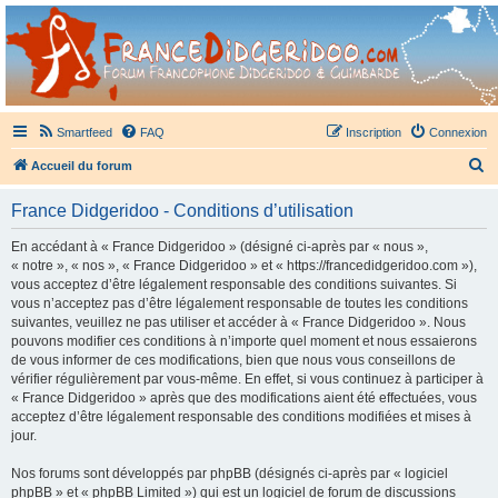
France Didgeridoo
Didgeridoo et Guimbarde sur France Didgeridoo - retrouvez la communauté.
Smartfeed
FAQ
Inscription
Connexion
R
Accueil du forum
e
France Didgeridoo - Conditions d’utilisation
c
h
En accédant à « France Didgeridoo » (désigné ci-après par « nous »,
« notre », « nos », « France Didgeridoo » et « https://francedidgeridoo.com »),
e
vous acceptez d’être légalement responsable des conditions suivantes. Si
r
vous n’acceptez pas d’être légalement responsable de toutes les conditions
suivantes, veuillez ne pas utiliser et accéder à « France Didgeridoo ». Nous
c
pouvons modifier ces conditions à n’importe quel moment et nous essaierons
h
de vous informer de ces modifications, bien que nous vous conseillons de
vérifier régulièrement par vous-même. En effet, si vous continuez à participer à
e
« France Didgeridoo » après que des modifications aient été effectuées, vous
r
acceptez d’être légalement responsable des conditions modifiées et mises à
jour.
Nos forums sont développés par phpBB (désignés ci-après par « logiciel
phpBB » et « phpBB Limited ») qui est un logiciel de forum de discussions