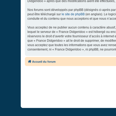
Didgeridoo » après que des modifications aient été effectuées,
Nos forums sont développés par phpBB (désignés ci-après par «
peut être téléchargé sur
le site de phpBB
(en anglais). Le logic
conduite et du contenu que nous acceptons et que nous n’acce
Vous acceptez de ne publier aucun contenu à caractère abusif, 
lequel le serveur de « France Didgeridoo » est hébergé ou enco
réservons le droit d’avertir votre fournisseur d’accès à internet
que « France Didgeridoo » ait le droit de supprimer, de modifie
vous acceptez que toutes les informations que vous avez rense
consentement, ni « France Didgeridoo », ni phpBB, ne pourron
Accueil du forum