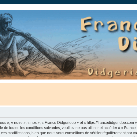
auté.
us », « notre », « nos », « France Didgeridoo » et « https://francedidgeridoo.com 
e de toutes les conditions suivantes, veuillez ne pas utiliser et accéder à « Franc
es modifications, bien que nous vous conseillons de vérifier régulièrement par vou