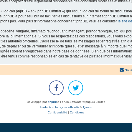
 vous acceptez d’être légalement responsable des conditions modifiées et mises à j
 logiciel phpBB » et « phpBB Limited ») qui est un logiciel de forum de discussio
iel phpBB a pour seul but de faciliter les discussions sur internet et phpBB Limit
ptons pas. Pour plus d’informations concernant phpBB, veuillez consulter
le site 
obscène, vulgaire, diffamatoire, choquant, menaçant, pornographique, etc. qui pourr
re la loi internationale. Si vous ne respectez pas ces dispositions, vous vous exp
 et les autorités officielles. L’adresse IP de tous les messages est enregistrée afin 
r, de déplacer ou de verrouiller n’importe quel sujet et message à n’importe quel mo
ignées soient enregistrées dans notre base de données. Bien que ces informations n
t être tenus comme responsables en cas de tentative de piratage informatique vis
Nous
Développé par
phpBB
® Forum Software © phpBB Limited
Traduction française officielle
©
Qiaeru
Confidentialité
|
Conditions