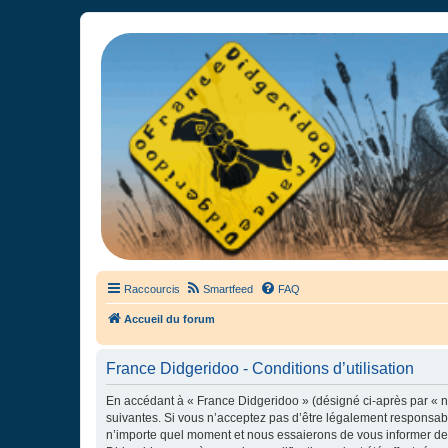
France Didgeridoo
Didgeridoo et Guimbarde sur France Didgeridoo - retrouvez la commun
Raccourcis
Smartfeed
FAQ
Accueil du forum
France Didgeridoo - Conditions d’utilisation
En accédant à « France Didgeridoo » (désigné ci-après par « no
suivantes. Si vous n’acceptez pas d’être légalement responsabl
n’importe quel moment et nous essaierons de vous informer de c