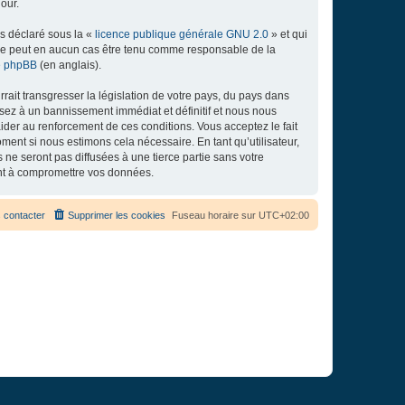
our.
ns déclaré sous la «
licence publique générale GNU 2.0
» et qui
ed ne peut en aucun cas être tenu comme responsable de la
de phpBB
(en anglais).
ait transgresser la législation de votre pays, du pays dans
osez à un bannissement immédiat et définitif et nous nous
d’aider au renforcement de ces conditions. Vous acceptez le fait
ment si nous estimons cela nécessaire. En tant qu’utilisateur,
e seront pas diffusées à une tierce partie sans votre
ant à compromettre vos données.
 contacter
Supprimer les cookies
Fuseau horaire sur
UTC+02:00