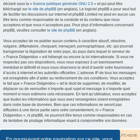
déclaré sous la «
licence publique générale GNU 2.0
» et qui peut être
téléchargé sur
le site de phpBB
(en anglais). Le logiciel phpBB a pour seul but
de faciliter les discussions sur internet et phpBB Limited ne peut en aucun cas
être tenu comme responsable de la conduite et du contenu que nous
acceptons et que nous n’acceptons pas. Pour plus d’informations concernant
phpBB, veuillez consulter
le site de phpBB
(en anglais).
Vous acceptez de ne publier aucun contenu à caractère abusif, obscène,
vulgaire, diffamatoire, choquant, menaçant, pornographique, etc. qui pourrait
transgresser la législation de votre pays, du pays dans lequel le serveur de
« France Didgeridoo » est hébergé ou encore la loi internationale. Si vous ne
respectez pas ces dispositions, vous vous exposez à un bannissement
immédiat et définitif et nous nous réservons le droit d’avertir votre fournisseur
d’accès à internet et les autorités officielles. L’adresse IP de tous les messages
est enregistrée afin d’aider au renforcement de ces conditions. Vous acceptez
le fait que « France Didgeridoo » ait le droit de supprimer, de modifier, de
déplacer ou de verrouiller n’importe quel sujet et message à n’importe quel
moment si nous estimons cela nécessaire. En tant qu’utilisateur, vous acceptez
que toutes les informations que vous avez renseignées soient enregistrées
dans notre base de données. Bien que ces informations ne seront pas
diffusées à une tierce partie sans votre consentement, ni « France
Didgeridoo », ni phpBB, ne pourront être tenus comme responsables en cas
de tentative de piratage informatique visant à compromettre vos données.
Accueil du forum
Nous contacter
Fuseau horaire sur
UTC+02:00
En poursuivant votre navigation sur ce site, vous