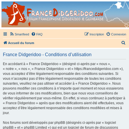
France Didgeridoo
Didgeridoo et Guimbarde sur France Didgeridoo - retrouvez la communauté.
Smartfeed
FAQ
Inscription
Connexion
R
Accueil du forum
e
France Didgeridoo - Conditions d’utilisation
c
h
En accédant à « France Didgeridoo » (désigné ci-après par « nous »,
« notre », « nos », « France Didgeridoo » et « https://francedidgeridoo.com »),
e
vous acceptez d’être légalement responsable des conditions suivantes. Si
r
vous n’acceptez pas d’être légalement responsable de toutes les conditions
suivantes, veuillez ne pas utiliser et accéder à « France Didgeridoo ». Nous
c
pouvons modifier ces conditions à n’importe quel moment et nous essaierons
h
de vous informer de ces modifications, bien que nous vous conseillons de
vérifier régulièrement par vous-même. En effet, si vous continuez à participer à
e
« France Didgeridoo » après que des modifications aient été effectuées, vous
r
acceptez d’être légalement responsable des conditions modifiées et mises à
jour.
Nos forums sont développés par phpBB (désignés ci-après par « logiciel
phpBB » et « phpBB Limited ») qui est un logiciel de forum de discussions