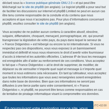
déclaré sous la «
licence publique générale GNU 2.0
» et qui peut être
téléchargé sur
le site de phpBB
(en anglais). Le logiciel phpBB a pour seul but
de faciliter les discussions sur internet et phpBB Limited ne peut en aucun cas
être tenu comme responsable de la conduite et du contenu que nous
acceptons et que nous n’acceptons pas. Pour plus d’informations concernant
phpBB, veuillez consulter
le site de phpBB
(en anglais).
Vous acceptez de ne publier aucun contenu à caractère abusif, obscène,
vulgaire, diffamatoire, choquant, menaçant, pornographique, etc. qui pourrait
transgresser la législation de votre pays, du pays dans lequel le serveur de
« France Didgeridoo » est hébergé ou encore la loi internationale. Si vous ne
respectez pas ces dispositions, vous vous exposez à un bannissement
immédiat et définitif et nous nous réservons le droit d’avertir votre fournisseur
d’accès à internet et les autorités officielles. L’adresse IP de tous les messages
est enregistrée afin d’aider au renforcement de ces conditions. Vous acceptez
le fait que « France Didgeridoo » ait le droit de supprimer, de modifier, de
déplacer ou de verrouiller n’importe quel sujet et message à n’importe quel
moment si nous estimons cela nécessaire. En tant qu’utilisateur, vous acceptez
que toutes les informations que vous avez renseignées soient enregistrées
dans notre base de données. Bien que ces informations ne seront pas
diffusées à une tierce partie sans votre consentement, ni « France
Didgeridoo », ni phpBB, ne pourront être tenus comme responsables en cas
de tentative de piratage informatique visant à compromettre vos données.
Accueil du forum
Nous contacter
Fuseau horaire sur
UTC+02:00
En poursuivant votre navigation sur ce site, vous