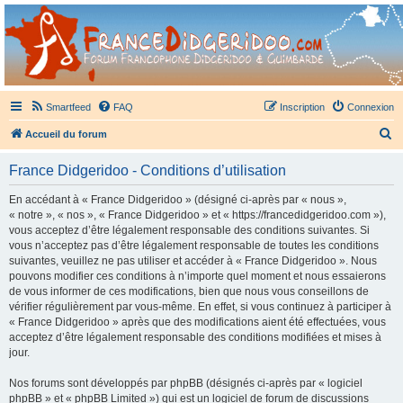
France Didgeridoo
Didgeridoo et Guimbarde sur France Didgeridoo - retrouvez la communauté.
Smartfeed
FAQ
Inscription
Connexion
R
Accueil du forum
e
France Didgeridoo - Conditions d’utilisation
c
h
En accédant à « France Didgeridoo » (désigné ci-après par « nous »,
« notre », « nos », « France Didgeridoo » et « https://francedidgeridoo.com »),
e
vous acceptez d’être légalement responsable des conditions suivantes. Si
r
vous n’acceptez pas d’être légalement responsable de toutes les conditions
suivantes, veuillez ne pas utiliser et accéder à « France Didgeridoo ». Nous
c
pouvons modifier ces conditions à n’importe quel moment et nous essaierons
h
de vous informer de ces modifications, bien que nous vous conseillons de
vérifier régulièrement par vous-même. En effet, si vous continuez à participer à
e
« France Didgeridoo » après que des modifications aient été effectuées, vous
r
acceptez d’être légalement responsable des conditions modifiées et mises à
jour.
Nos forums sont développés par phpBB (désignés ci-après par « logiciel
phpBB » et « phpBB Limited ») qui est un logiciel de forum de discussions