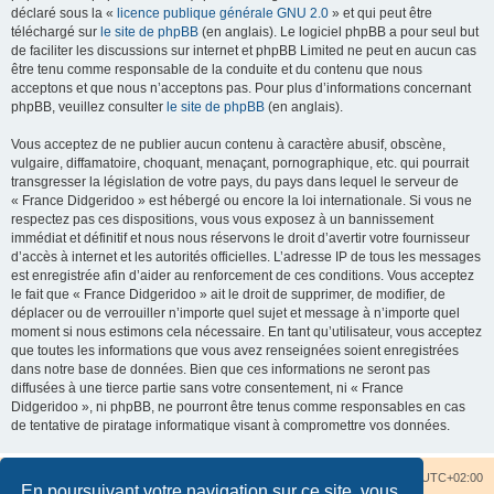
déclaré sous la «
licence publique générale GNU 2.0
» et qui peut être
téléchargé sur
le site de phpBB
(en anglais). Le logiciel phpBB a pour seul but
de faciliter les discussions sur internet et phpBB Limited ne peut en aucun cas
être tenu comme responsable de la conduite et du contenu que nous
acceptons et que nous n’acceptons pas. Pour plus d’informations concernant
phpBB, veuillez consulter
le site de phpBB
(en anglais).
Vous acceptez de ne publier aucun contenu à caractère abusif, obscène,
vulgaire, diffamatoire, choquant, menaçant, pornographique, etc. qui pourrait
transgresser la législation de votre pays, du pays dans lequel le serveur de
« France Didgeridoo » est hébergé ou encore la loi internationale. Si vous ne
respectez pas ces dispositions, vous vous exposez à un bannissement
immédiat et définitif et nous nous réservons le droit d’avertir votre fournisseur
d’accès à internet et les autorités officielles. L’adresse IP de tous les messages
est enregistrée afin d’aider au renforcement de ces conditions. Vous acceptez
le fait que « France Didgeridoo » ait le droit de supprimer, de modifier, de
déplacer ou de verrouiller n’importe quel sujet et message à n’importe quel
moment si nous estimons cela nécessaire. En tant qu’utilisateur, vous acceptez
que toutes les informations que vous avez renseignées soient enregistrées
dans notre base de données. Bien que ces informations ne seront pas
diffusées à une tierce partie sans votre consentement, ni « France
Didgeridoo », ni phpBB, ne pourront être tenus comme responsables en cas
de tentative de piratage informatique visant à compromettre vos données.
Accueil du forum
Nous contacter
Fuseau horaire sur
UTC+02:00
En poursuivant votre navigation sur ce site, vous