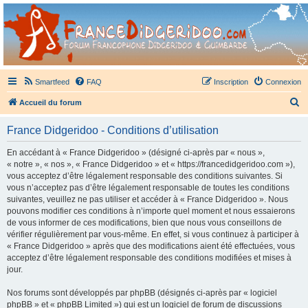
France Didgeridoo
Didgeridoo et Guimbarde sur France Didgeridoo - retrouvez la communauté.
Smartfeed
FAQ
Inscription
Connexion
R
Accueil du forum
e
France Didgeridoo - Conditions d’utilisation
c
h
En accédant à « France Didgeridoo » (désigné ci-après par « nous »,
« notre », « nos », « France Didgeridoo » et « https://francedidgeridoo.com »),
e
vous acceptez d’être légalement responsable des conditions suivantes. Si
r
vous n’acceptez pas d’être légalement responsable de toutes les conditions
suivantes, veuillez ne pas utiliser et accéder à « France Didgeridoo ». Nous
c
pouvons modifier ces conditions à n’importe quel moment et nous essaierons
h
de vous informer de ces modifications, bien que nous vous conseillons de
vérifier régulièrement par vous-même. En effet, si vous continuez à participer à
e
« France Didgeridoo » après que des modifications aient été effectuées, vous
r
acceptez d’être légalement responsable des conditions modifiées et mises à
jour.
Nos forums sont développés par phpBB (désignés ci-après par « logiciel
phpBB » et « phpBB Limited ») qui est un logiciel de forum de discussions