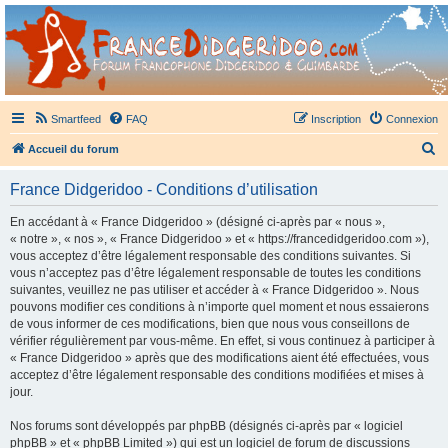
France Didgeridoo
Didgeridoo et Guimbarde sur France Didgeridoo - retrouvez la communauté.
Smartfeed
FAQ
Inscription
Connexion
R
Accueil du forum
e
France Didgeridoo - Conditions d’utilisation
c
h
En accédant à « France Didgeridoo » (désigné ci-après par « nous »,
« notre », « nos », « France Didgeridoo » et « https://francedidgeridoo.com »),
e
vous acceptez d’être légalement responsable des conditions suivantes. Si
r
vous n’acceptez pas d’être légalement responsable de toutes les conditions
suivantes, veuillez ne pas utiliser et accéder à « France Didgeridoo ». Nous
c
pouvons modifier ces conditions à n’importe quel moment et nous essaierons
h
de vous informer de ces modifications, bien que nous vous conseillons de
vérifier régulièrement par vous-même. En effet, si vous continuez à participer à
e
« France Didgeridoo » après que des modifications aient été effectuées, vous
r
acceptez d’être légalement responsable des conditions modifiées et mises à
jour.
Nos forums sont développés par phpBB (désignés ci-après par « logiciel
phpBB » et « phpBB Limited ») qui est un logiciel de forum de discussions