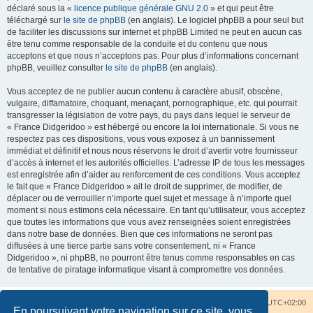
déclaré sous la «
licence publique générale GNU 2.0
» et qui peut être
téléchargé sur
le site de phpBB
(en anglais). Le logiciel phpBB a pour seul but
de faciliter les discussions sur internet et phpBB Limited ne peut en aucun cas
être tenu comme responsable de la conduite et du contenu que nous
acceptons et que nous n’acceptons pas. Pour plus d’informations concernant
phpBB, veuillez consulter
le site de phpBB
(en anglais).
Vous acceptez de ne publier aucun contenu à caractère abusif, obscène,
vulgaire, diffamatoire, choquant, menaçant, pornographique, etc. qui pourrait
transgresser la législation de votre pays, du pays dans lequel le serveur de
« France Didgeridoo » est hébergé ou encore la loi internationale. Si vous ne
respectez pas ces dispositions, vous vous exposez à un bannissement
immédiat et définitif et nous nous réservons le droit d’avertir votre fournisseur
d’accès à internet et les autorités officielles. L’adresse IP de tous les messages
est enregistrée afin d’aider au renforcement de ces conditions. Vous acceptez
le fait que « France Didgeridoo » ait le droit de supprimer, de modifier, de
déplacer ou de verrouiller n’importe quel sujet et message à n’importe quel
moment si nous estimons cela nécessaire. En tant qu’utilisateur, vous acceptez
que toutes les informations que vous avez renseignées soient enregistrées
dans notre base de données. Bien que ces informations ne seront pas
diffusées à une tierce partie sans votre consentement, ni « France
Didgeridoo », ni phpBB, ne pourront être tenus comme responsables en cas
de tentative de piratage informatique visant à compromettre vos données.
Accueil du forum
Nous contacter
Fuseau horaire sur
UTC+02:00
En poursuivant votre navigation sur ce site, vous