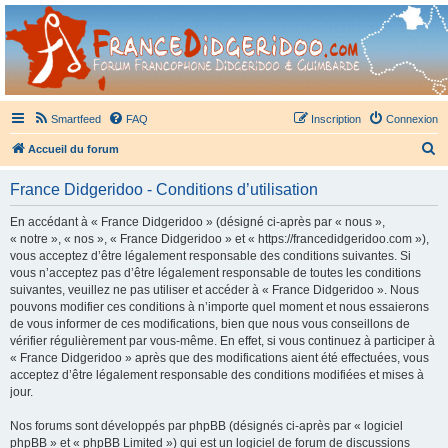
France Didgeridoo
Didgeridoo et Guimbarde sur France Didgeridoo - retrouvez la communauté.
Smartfeed
FAQ
Inscription
Connexion
R
Accueil du forum
e
France Didgeridoo - Conditions d’utilisation
c
h
En accédant à « France Didgeridoo » (désigné ci-après par « nous »,
« notre », « nos », « France Didgeridoo » et « https://francedidgeridoo.com »),
e
vous acceptez d’être légalement responsable des conditions suivantes. Si
r
vous n’acceptez pas d’être légalement responsable de toutes les conditions
suivantes, veuillez ne pas utiliser et accéder à « France Didgeridoo ». Nous
c
pouvons modifier ces conditions à n’importe quel moment et nous essaierons
h
de vous informer de ces modifications, bien que nous vous conseillons de
vérifier régulièrement par vous-même. En effet, si vous continuez à participer à
e
« France Didgeridoo » après que des modifications aient été effectuées, vous
r
acceptez d’être légalement responsable des conditions modifiées et mises à
jour.
Nos forums sont développés par phpBB (désignés ci-après par « logiciel
phpBB » et « phpBB Limited ») qui est un logiciel de forum de discussions