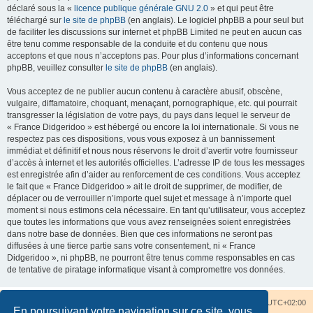
déclaré sous la «
licence publique générale GNU 2.0
» et qui peut être
téléchargé sur
le site de phpBB
(en anglais). Le logiciel phpBB a pour seul but
de faciliter les discussions sur internet et phpBB Limited ne peut en aucun cas
être tenu comme responsable de la conduite et du contenu que nous
acceptons et que nous n’acceptons pas. Pour plus d’informations concernant
phpBB, veuillez consulter
le site de phpBB
(en anglais).
Vous acceptez de ne publier aucun contenu à caractère abusif, obscène,
vulgaire, diffamatoire, choquant, menaçant, pornographique, etc. qui pourrait
transgresser la législation de votre pays, du pays dans lequel le serveur de
« France Didgeridoo » est hébergé ou encore la loi internationale. Si vous ne
respectez pas ces dispositions, vous vous exposez à un bannissement
immédiat et définitif et nous nous réservons le droit d’avertir votre fournisseur
d’accès à internet et les autorités officielles. L’adresse IP de tous les messages
est enregistrée afin d’aider au renforcement de ces conditions. Vous acceptez
le fait que « France Didgeridoo » ait le droit de supprimer, de modifier, de
déplacer ou de verrouiller n’importe quel sujet et message à n’importe quel
moment si nous estimons cela nécessaire. En tant qu’utilisateur, vous acceptez
que toutes les informations que vous avez renseignées soient enregistrées
dans notre base de données. Bien que ces informations ne seront pas
diffusées à une tierce partie sans votre consentement, ni « France
Didgeridoo », ni phpBB, ne pourront être tenus comme responsables en cas
de tentative de piratage informatique visant à compromettre vos données.
Accueil du forum
Nous contacter
Fuseau horaire sur
UTC+02:00
En poursuivant votre navigation sur ce site, vous