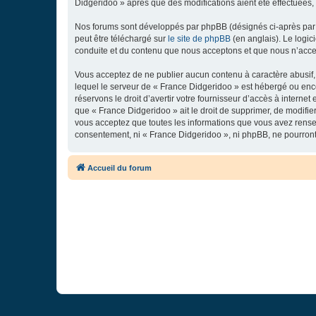
Didgeridoo » après que des modifications aient été effectuées,
Nos forums sont développés par phpBB (désignés ci-après par «
peut être téléchargé sur
le site de phpBB
(en anglais). Le logic
conduite et du contenu que nous acceptons et que nous n’acce
Vous acceptez de ne publier aucun contenu à caractère abusif, 
lequel le serveur de « France Didgeridoo » est hébergé ou enco
réservons le droit d’avertir votre fournisseur d’accès à internet
que « France Didgeridoo » ait le droit de supprimer, de modifie
vous acceptez que toutes les informations que vous avez rense
consentement, ni « France Didgeridoo », ni phpBB, ne pourron
Accueil du forum