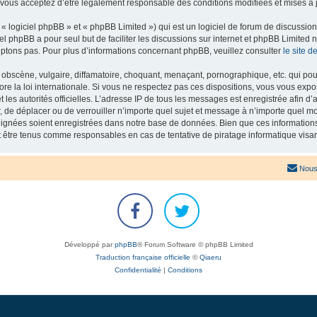
 vous acceptez d’être légalement responsable des conditions modifiées et mises à j
 logiciel phpBB » et « phpBB Limited ») qui est un logiciel de forum de discussio
iel phpBB a pour seul but de faciliter les discussions sur internet et phpBB Limit
ptons pas. Pour plus d’informations concernant phpBB, veuillez consulter
le site 
obscène, vulgaire, diffamatoire, choquant, menaçant, pornographique, etc. qui pourr
re la loi internationale. Si vous ne respectez pas ces dispositions, vous vous exp
 et les autorités officielles. L’adresse IP de tous les messages est enregistrée afin 
r, de déplacer ou de verrouiller n’importe quel sujet et message à n’importe quel mo
ignées soient enregistrées dans notre base de données. Bien que ces informations n
t être tenus comme responsables en cas de tentative de piratage informatique vis
Nous
Développé par
phpBB
® Forum Software © phpBB Limited
Traduction française officielle
©
Qiaeru
Confidentialité
|
Conditions