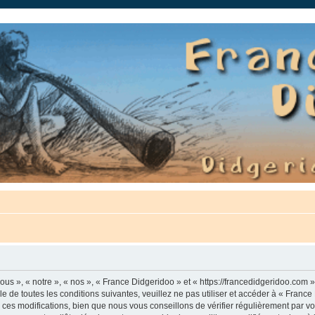
auté.
us », « notre », « nos », « France Didgeridoo » et « https://francedidgeridoo.com 
e de toutes les conditions suivantes, veuillez ne pas utiliser et accéder à « Franc
es modifications, bien que nous vous conseillons de vérifier régulièrement par vou