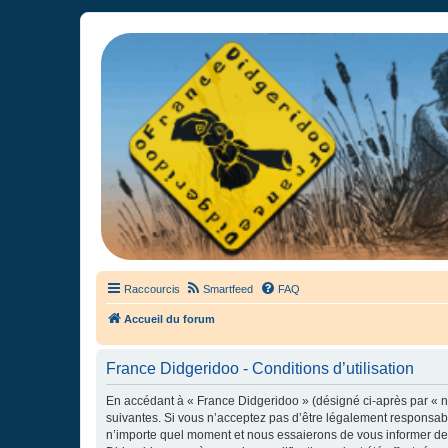
France Didgeridoo
Didgeridoo et Guimbarde sur France Didgeridoo - retrouvez la commun
Raccourcis
Smartfeed
FAQ
Accueil du forum
France Didgeridoo - Conditions d’utilisation
En accédant à « France Didgeridoo » (désigné ci-après par « no
suivantes. Si vous n’acceptez pas d’être légalement responsabl
n’importe quel moment et nous essaierons de vous informer de c