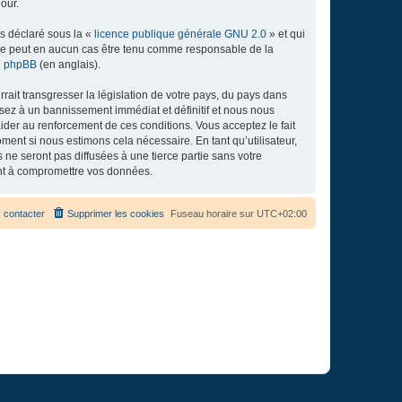
our.
ns déclaré sous la «
licence publique générale GNU 2.0
» et qui
ed ne peut en aucun cas être tenu comme responsable de la
de phpBB
(en anglais).
ait transgresser la législation de votre pays, du pays dans
osez à un bannissement immédiat et définitif et nous nous
d’aider au renforcement de ces conditions. Vous acceptez le fait
ment si nous estimons cela nécessaire. En tant qu’utilisateur,
e seront pas diffusées à une tierce partie sans votre
ant à compromettre vos données.
 contacter
Supprimer les cookies
Fuseau horaire sur
UTC+02:00