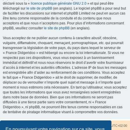
déclaré sous la «
licence publique générale GNU 2.0
» et qui peut être
téléchargé sur
le site de phpBB
(en anglais). Le logiciel phpBB a pour seul but
de faciliter les discussions sur internet et phpBB Limited ne peut en aucun cas
être tenu comme responsable de la conduite et du contenu que nous
acceptons et que nous n’acceptons pas. Pour plus d’informations concernant
phpBB, veuillez consulter
le site de phpBB
(en anglais).
Vous acceptez de ne publier aucun contenu à caractère abusif, obscène,
vulgaire, diffamatoire, choquant, menaçant, pornographique, etc. qui pourrait
transgresser la législation de votre pays, du pays dans lequel le serveur de
« France Didgeridoo » est hébergé ou encore la loi internationale. Si vous ne
respectez pas ces dispositions, vous vous exposez à un bannissement
immédiat et définitif et nous nous réservons le droit d’avertir votre fournisseur
d’accès à internet et les autorités officielles. L’adresse IP de tous les messages
est enregistrée afin d’aider au renforcement de ces conditions. Vous acceptez
le fait que « France Didgeridoo » ait le droit de supprimer, de modifier, de
déplacer ou de verrouiller n’importe quel sujet et message à n’importe quel
moment si nous estimons cela nécessaire. En tant qu’utilisateur, vous acceptez
que toutes les informations que vous avez renseignées soient enregistrées
dans notre base de données. Bien que ces informations ne seront pas
diffusées à une tierce partie sans votre consentement, ni « France
Didgeridoo », ni phpBB, ne pourront être tenus comme responsables en cas
de tentative de piratage informatique visant à compromettre vos données.
Accueil du forum
Nous contacter
Fuseau horaire sur
UTC+02:00
En poursuivant votre navigation sur ce site, vous