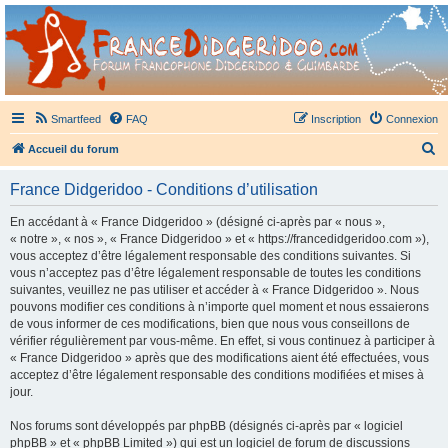
France Didgeridoo
Didgeridoo et Guimbarde sur France Didgeridoo - retrouvez la communauté.
Smartfeed
FAQ
Inscription
Connexion
R
Accueil du forum
e
France Didgeridoo - Conditions d’utilisation
c
h
En accédant à « France Didgeridoo » (désigné ci-après par « nous »,
« notre », « nos », « France Didgeridoo » et « https://francedidgeridoo.com »),
e
vous acceptez d’être légalement responsable des conditions suivantes. Si
r
vous n’acceptez pas d’être légalement responsable de toutes les conditions
suivantes, veuillez ne pas utiliser et accéder à « France Didgeridoo ». Nous
c
pouvons modifier ces conditions à n’importe quel moment et nous essaierons
h
de vous informer de ces modifications, bien que nous vous conseillons de
vérifier régulièrement par vous-même. En effet, si vous continuez à participer à
e
« France Didgeridoo » après que des modifications aient été effectuées, vous
r
acceptez d’être légalement responsable des conditions modifiées et mises à
jour.
Nos forums sont développés par phpBB (désignés ci-après par « logiciel
phpBB » et « phpBB Limited ») qui est un logiciel de forum de discussions