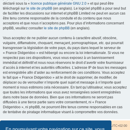
déclaré sous la «
licence publique générale GNU 2.0
» et qui peut être
téléchargé sur
le site de phpBB
(en anglais). Le logiciel phpBB a pour seul but
de faciliter les discussions sur internet et phpBB Limited ne peut en aucun cas
être tenu comme responsable de la conduite et du contenu que nous
acceptons et que nous n’acceptons pas. Pour plus d’informations concernant
phpBB, veuillez consulter
le site de phpBB
(en anglais).
Vous acceptez de ne publier aucun contenu à caractère abusif, obscène,
vulgaire, diffamatoire, choquant, menaçant, pornographique, etc. qui pourrait
transgresser la législation de votre pays, du pays dans lequel le serveur de
« France Didgeridoo » est hébergé ou encore la loi internationale. Si vous ne
respectez pas ces dispositions, vous vous exposez à un bannissement
immédiat et définitif et nous nous réservons le droit d’avertir votre fournisseur
d’accès à internet et les autorités officielles. L’adresse IP de tous les messages
est enregistrée afin d’aider au renforcement de ces conditions. Vous acceptez
le fait que « France Didgeridoo » ait le droit de supprimer, de modifier, de
déplacer ou de verrouiller n’importe quel sujet et message à n’importe quel
moment si nous estimons cela nécessaire. En tant qu’utilisateur, vous acceptez
que toutes les informations que vous avez renseignées soient enregistrées
dans notre base de données. Bien que ces informations ne seront pas
diffusées à une tierce partie sans votre consentement, ni « France
Didgeridoo », ni phpBB, ne pourront être tenus comme responsables en cas
de tentative de piratage informatique visant à compromettre vos données.
Accueil du forum
Nous contacter
Fuseau horaire sur
UTC+02:00
En poursuivant votre navigation sur ce site, vous