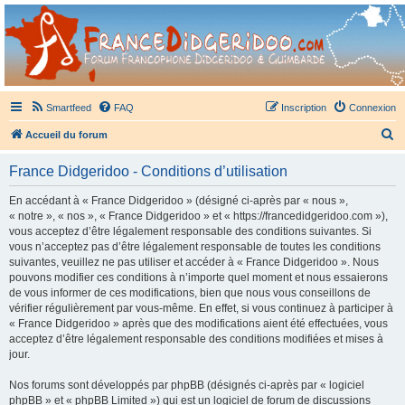
France Didgeridoo
Didgeridoo et Guimbarde sur France Didgeridoo - retrouvez la communauté.
Smartfeed
FAQ
Inscription
Connexion
R
Accueil du forum
e
France Didgeridoo - Conditions d’utilisation
c
h
En accédant à « France Didgeridoo » (désigné ci-après par « nous »,
« notre », « nos », « France Didgeridoo » et « https://francedidgeridoo.com »),
e
vous acceptez d’être légalement responsable des conditions suivantes. Si
r
vous n’acceptez pas d’être légalement responsable de toutes les conditions
suivantes, veuillez ne pas utiliser et accéder à « France Didgeridoo ». Nous
c
pouvons modifier ces conditions à n’importe quel moment et nous essaierons
h
de vous informer de ces modifications, bien que nous vous conseillons de
vérifier régulièrement par vous-même. En effet, si vous continuez à participer à
e
« France Didgeridoo » après que des modifications aient été effectuées, vous
r
acceptez d’être légalement responsable des conditions modifiées et mises à
jour.
Nos forums sont développés par phpBB (désignés ci-après par « logiciel
phpBB » et « phpBB Limited ») qui est un logiciel de forum de discussions