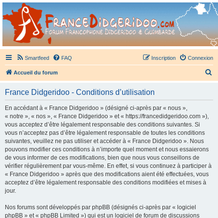
France Didgeridoo
Didgeridoo et Guimbarde sur France Didgeridoo - retrouvez la communauté.
Smartfeed
FAQ
Inscription
Connexion
R
Accueil du forum
e
France Didgeridoo - Conditions d’utilisation
c
h
En accédant à « France Didgeridoo » (désigné ci-après par « nous »,
« notre », « nos », « France Didgeridoo » et « https://francedidgeridoo.com »),
e
vous acceptez d’être légalement responsable des conditions suivantes. Si
r
vous n’acceptez pas d’être légalement responsable de toutes les conditions
suivantes, veuillez ne pas utiliser et accéder à « France Didgeridoo ». Nous
c
pouvons modifier ces conditions à n’importe quel moment et nous essaierons
h
de vous informer de ces modifications, bien que nous vous conseillons de
vérifier régulièrement par vous-même. En effet, si vous continuez à participer à
e
« France Didgeridoo » après que des modifications aient été effectuées, vous
r
acceptez d’être légalement responsable des conditions modifiées et mises à
jour.
Nos forums sont développés par phpBB (désignés ci-après par « logiciel
phpBB » et « phpBB Limited ») qui est un logiciel de forum de discussions