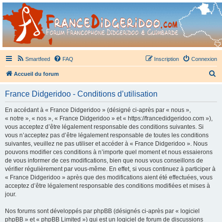
France Didgeridoo
Didgeridoo et Guimbarde sur France Didgeridoo - retrouvez la communauté.
Smartfeed
FAQ
Inscription
Connexion
R
Accueil du forum
e
France Didgeridoo - Conditions d’utilisation
c
h
En accédant à « France Didgeridoo » (désigné ci-après par « nous »,
« notre », « nos », « France Didgeridoo » et « https://francedidgeridoo.com »),
e
vous acceptez d’être légalement responsable des conditions suivantes. Si
r
vous n’acceptez pas d’être légalement responsable de toutes les conditions
suivantes, veuillez ne pas utiliser et accéder à « France Didgeridoo ». Nous
c
pouvons modifier ces conditions à n’importe quel moment et nous essaierons
h
de vous informer de ces modifications, bien que nous vous conseillons de
vérifier régulièrement par vous-même. En effet, si vous continuez à participer à
e
« France Didgeridoo » après que des modifications aient été effectuées, vous
r
acceptez d’être légalement responsable des conditions modifiées et mises à
jour.
Nos forums sont développés par phpBB (désignés ci-après par « logiciel
phpBB » et « phpBB Limited ») qui est un logiciel de forum de discussions