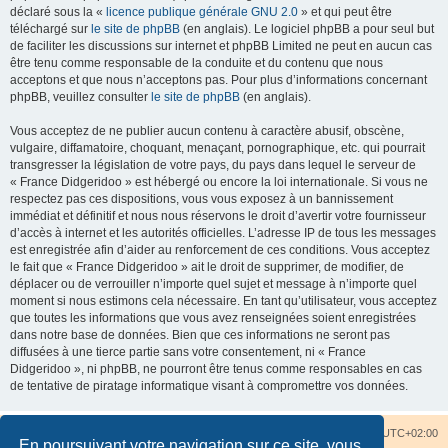
déclaré sous la «
licence publique générale GNU 2.0
» et qui peut être
téléchargé sur
le site de phpBB
(en anglais). Le logiciel phpBB a pour seul but
de faciliter les discussions sur internet et phpBB Limited ne peut en aucun cas
être tenu comme responsable de la conduite et du contenu que nous
acceptons et que nous n’acceptons pas. Pour plus d’informations concernant
phpBB, veuillez consulter
le site de phpBB
(en anglais).
Vous acceptez de ne publier aucun contenu à caractère abusif, obscène,
vulgaire, diffamatoire, choquant, menaçant, pornographique, etc. qui pourrait
transgresser la législation de votre pays, du pays dans lequel le serveur de
« France Didgeridoo » est hébergé ou encore la loi internationale. Si vous ne
respectez pas ces dispositions, vous vous exposez à un bannissement
immédiat et définitif et nous nous réservons le droit d’avertir votre fournisseur
d’accès à internet et les autorités officielles. L’adresse IP de tous les messages
est enregistrée afin d’aider au renforcement de ces conditions. Vous acceptez
le fait que « France Didgeridoo » ait le droit de supprimer, de modifier, de
déplacer ou de verrouiller n’importe quel sujet et message à n’importe quel
moment si nous estimons cela nécessaire. En tant qu’utilisateur, vous acceptez
que toutes les informations que vous avez renseignées soient enregistrées
dans notre base de données. Bien que ces informations ne seront pas
diffusées à une tierce partie sans votre consentement, ni « France
Didgeridoo », ni phpBB, ne pourront être tenus comme responsables en cas
de tentative de piratage informatique visant à compromettre vos données.
Accueil du forum
Nous contacter
Fuseau horaire sur
UTC+02:00
En poursuivant votre navigation sur ce site, vous