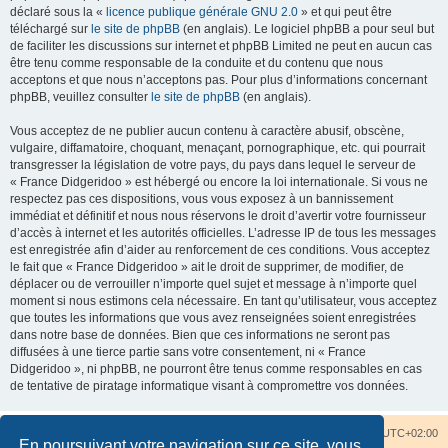
déclaré sous la «
licence publique générale GNU 2.0
» et qui peut être
téléchargé sur
le site de phpBB
(en anglais). Le logiciel phpBB a pour seul but
de faciliter les discussions sur internet et phpBB Limited ne peut en aucun cas
être tenu comme responsable de la conduite et du contenu que nous
acceptons et que nous n’acceptons pas. Pour plus d’informations concernant
phpBB, veuillez consulter
le site de phpBB
(en anglais).
Vous acceptez de ne publier aucun contenu à caractère abusif, obscène,
vulgaire, diffamatoire, choquant, menaçant, pornographique, etc. qui pourrait
transgresser la législation de votre pays, du pays dans lequel le serveur de
« France Didgeridoo » est hébergé ou encore la loi internationale. Si vous ne
respectez pas ces dispositions, vous vous exposez à un bannissement
immédiat et définitif et nous nous réservons le droit d’avertir votre fournisseur
d’accès à internet et les autorités officielles. L’adresse IP de tous les messages
est enregistrée afin d’aider au renforcement de ces conditions. Vous acceptez
le fait que « France Didgeridoo » ait le droit de supprimer, de modifier, de
déplacer ou de verrouiller n’importe quel sujet et message à n’importe quel
moment si nous estimons cela nécessaire. En tant qu’utilisateur, vous acceptez
que toutes les informations que vous avez renseignées soient enregistrées
dans notre base de données. Bien que ces informations ne seront pas
diffusées à une tierce partie sans votre consentement, ni « France
Didgeridoo », ni phpBB, ne pourront être tenus comme responsables en cas
de tentative de piratage informatique visant à compromettre vos données.
Accueil du forum
Nous contacter
Fuseau horaire sur
UTC+02:00
En poursuivant votre navigation sur ce site, vous