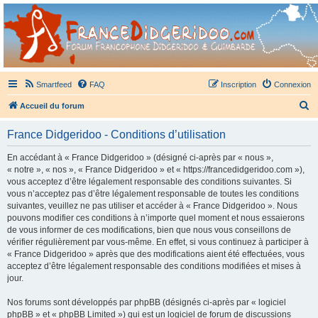
France Didgeridoo
Didgeridoo et Guimbarde sur France Didgeridoo - retrouvez la communauté.
Smartfeed
FAQ
Inscription
Connexion
R
Accueil du forum
e
France Didgeridoo - Conditions d’utilisation
c
h
En accédant à « France Didgeridoo » (désigné ci-après par « nous »,
« notre », « nos », « France Didgeridoo » et « https://francedidgeridoo.com »),
e
vous acceptez d’être légalement responsable des conditions suivantes. Si
r
vous n’acceptez pas d’être légalement responsable de toutes les conditions
suivantes, veuillez ne pas utiliser et accéder à « France Didgeridoo ». Nous
c
pouvons modifier ces conditions à n’importe quel moment et nous essaierons
h
de vous informer de ces modifications, bien que nous vous conseillons de
vérifier régulièrement par vous-même. En effet, si vous continuez à participer à
e
« France Didgeridoo » après que des modifications aient été effectuées, vous
r
acceptez d’être légalement responsable des conditions modifiées et mises à
jour.
Nos forums sont développés par phpBB (désignés ci-après par « logiciel
phpBB » et « phpBB Limited ») qui est un logiciel de forum de discussions