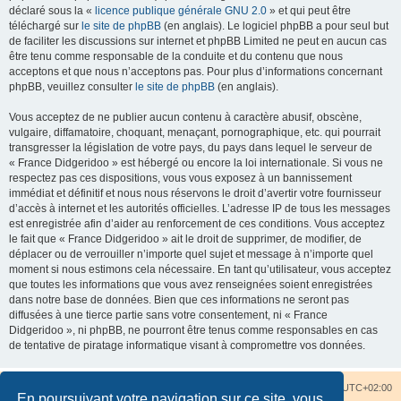
déclaré sous la «
licence publique générale GNU 2.0
» et qui peut être
téléchargé sur
le site de phpBB
(en anglais). Le logiciel phpBB a pour seul but
de faciliter les discussions sur internet et phpBB Limited ne peut en aucun cas
être tenu comme responsable de la conduite et du contenu que nous
acceptons et que nous n’acceptons pas. Pour plus d’informations concernant
phpBB, veuillez consulter
le site de phpBB
(en anglais).
Vous acceptez de ne publier aucun contenu à caractère abusif, obscène,
vulgaire, diffamatoire, choquant, menaçant, pornographique, etc. qui pourrait
transgresser la législation de votre pays, du pays dans lequel le serveur de
« France Didgeridoo » est hébergé ou encore la loi internationale. Si vous ne
respectez pas ces dispositions, vous vous exposez à un bannissement
immédiat et définitif et nous nous réservons le droit d’avertir votre fournisseur
d’accès à internet et les autorités officielles. L’adresse IP de tous les messages
est enregistrée afin d’aider au renforcement de ces conditions. Vous acceptez
le fait que « France Didgeridoo » ait le droit de supprimer, de modifier, de
déplacer ou de verrouiller n’importe quel sujet et message à n’importe quel
moment si nous estimons cela nécessaire. En tant qu’utilisateur, vous acceptez
que toutes les informations que vous avez renseignées soient enregistrées
dans notre base de données. Bien que ces informations ne seront pas
diffusées à une tierce partie sans votre consentement, ni « France
Didgeridoo », ni phpBB, ne pourront être tenus comme responsables en cas
de tentative de piratage informatique visant à compromettre vos données.
Accueil du forum
Nous contacter
Fuseau horaire sur
UTC+02:00
En poursuivant votre navigation sur ce site, vous