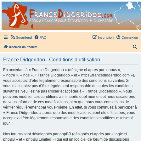
France Didgeridoo
Didgeridoo et Guimbarde sur France Didgeridoo - retrouvez la communauté.
Smartfeed
FAQ
Inscription
Connexion
R
Accueil du forum
e
France Didgeridoo - Conditions d’utilisation
c
h
En accédant à « France Didgeridoo » (désigné ci-après par « nous »,
« notre », « nos », « France Didgeridoo » et « https://francedidgeridoo.com »),
e
vous acceptez d’être légalement responsable des conditions suivantes. Si
r
vous n’acceptez pas d’être légalement responsable de toutes les conditions
suivantes, veuillez ne pas utiliser et accéder à « France Didgeridoo ». Nous
c
pouvons modifier ces conditions à n’importe quel moment et nous essaierons
h
de vous informer de ces modifications, bien que nous vous conseillons de
vérifier régulièrement par vous-même. En effet, si vous continuez à participer à
e
« France Didgeridoo » après que des modifications aient été effectuées, vous
r
acceptez d’être légalement responsable des conditions modifiées et mises à
jour.
Nos forums sont développés par phpBB (désignés ci-après par « logiciel
phpBB » et « phpBB Limited ») qui est un logiciel de forum de discussions