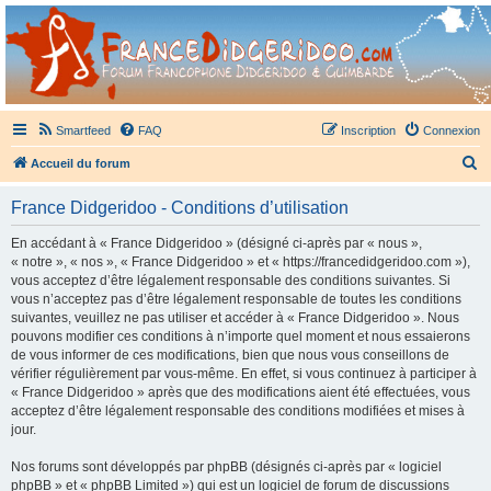
France Didgeridoo
Didgeridoo et Guimbarde sur France Didgeridoo - retrouvez la communauté.
Smartfeed
FAQ
Inscription
Connexion
R
Accueil du forum
e
France Didgeridoo - Conditions d’utilisation
c
h
En accédant à « France Didgeridoo » (désigné ci-après par « nous »,
« notre », « nos », « France Didgeridoo » et « https://francedidgeridoo.com »),
e
vous acceptez d’être légalement responsable des conditions suivantes. Si
r
vous n’acceptez pas d’être légalement responsable de toutes les conditions
suivantes, veuillez ne pas utiliser et accéder à « France Didgeridoo ». Nous
c
pouvons modifier ces conditions à n’importe quel moment et nous essaierons
h
de vous informer de ces modifications, bien que nous vous conseillons de
vérifier régulièrement par vous-même. En effet, si vous continuez à participer à
e
« France Didgeridoo » après que des modifications aient été effectuées, vous
r
acceptez d’être légalement responsable des conditions modifiées et mises à
jour.
Nos forums sont développés par phpBB (désignés ci-après par « logiciel
phpBB » et « phpBB Limited ») qui est un logiciel de forum de discussions