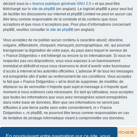
déclaré sous la «
licence publique générale GNU 2.0
» et qui peut être
téléchargé sur
le site de phpBB
(en anglais). Le logiciel phpBB a pour seul but
de faciliter les discussions sur internet et phpBB Limited ne peut en aucun cas
être tenu comme responsable de la conduite et du contenu que nous
acceptons et que nous n’acceptons pas. Pour plus d’informations concernant
phpBB, veuillez consulter
le site de phpBB
(en anglais).
Vous acceptez de ne publier aucun contenu à caractère abusif, obscène,
vulgaire, diffamatoire, choquant, menaçant, pornographique, etc. qui pourrait
transgresser la législation de votre pays, du pays dans lequel le serveur de
« France Didgeridoo » est hébergé ou encore la loi internationale. Si vous ne
respectez pas ces dispositions, vous vous exposez à un bannissement
immédiat et définitif et nous nous réservons le droit d’avertir votre fournisseur
d’accès à internet et les autorités officielles. L’adresse IP de tous les messages
est enregistrée afin d’aider au renforcement de ces conditions. Vous acceptez
le fait que « France Didgeridoo » ait le droit de supprimer, de modifier, de
déplacer ou de verrouiller n’importe quel sujet et message à n’importe quel
moment si nous estimons cela nécessaire. En tant qu’utilisateur, vous acceptez
que toutes les informations que vous avez renseignées soient enregistrées
dans notre base de données. Bien que ces informations ne seront pas
diffusées à une tierce partie sans votre consentement, ni « France
Didgeridoo », ni phpBB, ne pourront être tenus comme responsables en cas
de tentative de piratage informatique visant à compromettre vos données.
Accueil du forum
Nous contacter
Fuseau horaire sur
UTC+02:00
En poursuivant votre navigation sur ce site, vous