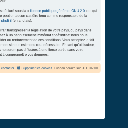
our.
ns déclaré sous la «
licence publique générale GNU 2.0
» et qui
ed ne peut en aucun cas être tenu comme responsable de la
de phpBB
(en anglais).
ait transgresser la législation de votre pays, du pays dans
osez à un bannissement immédiat et définitif et nous nous
d’aider au renforcement de ces conditions. Vous acceptez le fait
ment si nous estimons cela nécessaire. En tant qu’utilisateur,
e seront pas diffusées à une tierce partie sans votre
ant à compromettre vos données.
 contacter
Supprimer les cookies
Fuseau horaire sur
UTC+02:00