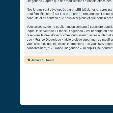
Didgeridoo » après que des modifications aient été effectuées,
Nos forums sont développés par phpBB (désignés ci-après par «
peut être téléchargé sur
le site de phpBB
(en anglais). Le logic
conduite et du contenu que nous acceptons et que nous n’acce
Vous acceptez de ne publier aucun contenu à caractère abusif, 
lequel le serveur de « France Didgeridoo » est hébergé ou enco
réservons le droit d’avertir votre fournisseur d’accès à internet
que « France Didgeridoo » ait le droit de supprimer, de modifie
vous acceptez que toutes les informations que vous avez rense
consentement, ni « France Didgeridoo », ni phpBB, ne pourron
Accueil du forum