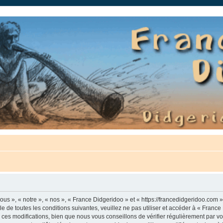
auté.
us », « notre », « nos », « France Didgeridoo » et « https://francedidgeridoo.com 
e de toutes les conditions suivantes, veuillez ne pas utiliser et accéder à « Franc
es modifications, bien que nous vous conseillons de vérifier régulièrement par vou