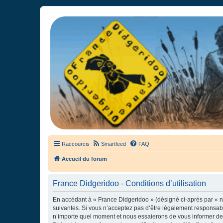
France Didgeridoo
Didgeridoo et Guimbarde sur France Didgeridoo - retrouvez la commun
Raccourcis
Smartfeed
FAQ
Accueil du forum
France Didgeridoo - Conditions d’utilisation
En accédant à « France Didgeridoo » (désigné ci-après par « no
suivantes. Si vous n’acceptez pas d’être légalement responsabl
n’importe quel moment et nous essaierons de vous informer de c