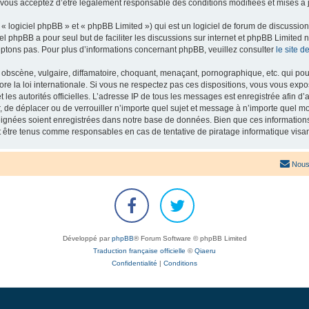
 vous acceptez d’être légalement responsable des conditions modifiées et mises à j
 logiciel phpBB » et « phpBB Limited ») qui est un logiciel de forum de discussio
iel phpBB a pour seul but de faciliter les discussions sur internet et phpBB Limit
ptons pas. Pour plus d’informations concernant phpBB, veuillez consulter
le site 
obscène, vulgaire, diffamatoire, choquant, menaçant, pornographique, etc. qui pourr
re la loi internationale. Si vous ne respectez pas ces dispositions, vous vous exp
 et les autorités officielles. L’adresse IP de tous les messages est enregistrée afin 
r, de déplacer ou de verrouiller n’importe quel sujet et message à n’importe quel mo
ignées soient enregistrées dans notre base de données. Bien que ces informations n
t être tenus comme responsables en cas de tentative de piratage informatique vis
Nous
Développé par
phpBB
® Forum Software © phpBB Limited
Traduction française officielle
©
Qiaeru
Confidentialité
|
Conditions