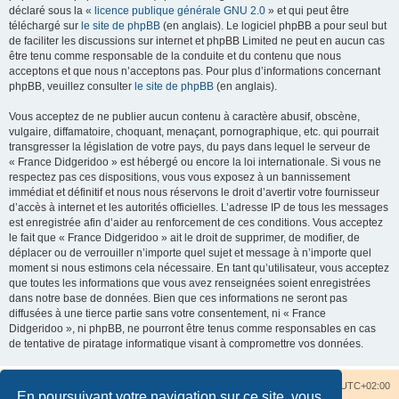
déclaré sous la «
licence publique générale GNU 2.0
» et qui peut être
téléchargé sur
le site de phpBB
(en anglais). Le logiciel phpBB a pour seul but
de faciliter les discussions sur internet et phpBB Limited ne peut en aucun cas
être tenu comme responsable de la conduite et du contenu que nous
acceptons et que nous n’acceptons pas. Pour plus d’informations concernant
phpBB, veuillez consulter
le site de phpBB
(en anglais).
Vous acceptez de ne publier aucun contenu à caractère abusif, obscène,
vulgaire, diffamatoire, choquant, menaçant, pornographique, etc. qui pourrait
transgresser la législation de votre pays, du pays dans lequel le serveur de
« France Didgeridoo » est hébergé ou encore la loi internationale. Si vous ne
respectez pas ces dispositions, vous vous exposez à un bannissement
immédiat et définitif et nous nous réservons le droit d’avertir votre fournisseur
d’accès à internet et les autorités officielles. L’adresse IP de tous les messages
est enregistrée afin d’aider au renforcement de ces conditions. Vous acceptez
le fait que « France Didgeridoo » ait le droit de supprimer, de modifier, de
déplacer ou de verrouiller n’importe quel sujet et message à n’importe quel
moment si nous estimons cela nécessaire. En tant qu’utilisateur, vous acceptez
que toutes les informations que vous avez renseignées soient enregistrées
dans notre base de données. Bien que ces informations ne seront pas
diffusées à une tierce partie sans votre consentement, ni « France
Didgeridoo », ni phpBB, ne pourront être tenus comme responsables en cas
de tentative de piratage informatique visant à compromettre vos données.
Accueil du forum
Nous contacter
Fuseau horaire sur
UTC+02:00
En poursuivant votre navigation sur ce site, vous