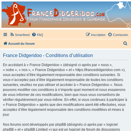
France Didgeridoo
Didgeridoo et Guimbarde sur France Didgeridoo - retrouvez la communauté.
Smartfeed
FAQ
Inscription
Connexion
R
Accueil du forum
e
France Didgeridoo - Conditions d’utilisation
c
h
En accédant à « France Didgeridoo » (désigné ci-après par « nous »,
« notre », « nos », « France Didgeridoo » et « https://francedidgeridoo.com »),
e
vous acceptez d’être légalement responsable des conditions suivantes. Si
r
vous n’acceptez pas d’être légalement responsable de toutes les conditions
suivantes, veuillez ne pas utiliser et accéder à « France Didgeridoo ». Nous
c
pouvons modifier ces conditions à n’importe quel moment et nous essaierons
h
de vous informer de ces modifications, bien que nous vous conseillons de
vérifier régulièrement par vous-même. En effet, si vous continuez à participer à
e
« France Didgeridoo » après que des modifications aient été effectuées, vous
r
acceptez d’être légalement responsable des conditions modifiées et mises à
jour.
Nos forums sont développés par phpBB (désignés ci-après par « logiciel
phpBB » et « phpBB Limited ») qui est un logiciel de forum de discussions