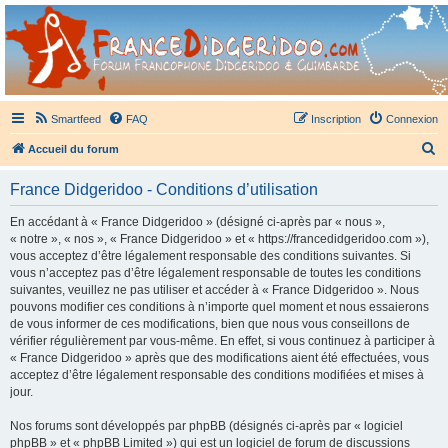
France Didgeridoo
Didgeridoo et Guimbarde sur France Didgeridoo - retrouvez la communauté.
Smartfeed
FAQ
Inscription
Connexion
R
Accueil du forum
e
France Didgeridoo - Conditions d’utilisation
c
h
En accédant à « France Didgeridoo » (désigné ci-après par « nous »,
« notre », « nos », « France Didgeridoo » et « https://francedidgeridoo.com »),
e
vous acceptez d’être légalement responsable des conditions suivantes. Si
r
vous n’acceptez pas d’être légalement responsable de toutes les conditions
suivantes, veuillez ne pas utiliser et accéder à « France Didgeridoo ». Nous
c
pouvons modifier ces conditions à n’importe quel moment et nous essaierons
h
de vous informer de ces modifications, bien que nous vous conseillons de
vérifier régulièrement par vous-même. En effet, si vous continuez à participer à
e
« France Didgeridoo » après que des modifications aient été effectuées, vous
r
acceptez d’être légalement responsable des conditions modifiées et mises à
jour.
Nos forums sont développés par phpBB (désignés ci-après par « logiciel
phpBB » et « phpBB Limited ») qui est un logiciel de forum de discussions