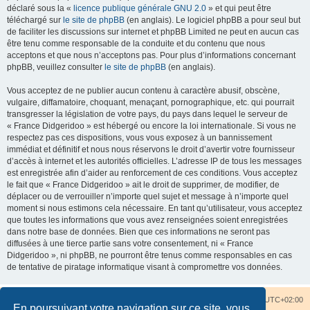
déclaré sous la «
licence publique générale GNU 2.0
» et qui peut être
téléchargé sur
le site de phpBB
(en anglais). Le logiciel phpBB a pour seul but
de faciliter les discussions sur internet et phpBB Limited ne peut en aucun cas
être tenu comme responsable de la conduite et du contenu que nous
acceptons et que nous n’acceptons pas. Pour plus d’informations concernant
phpBB, veuillez consulter
le site de phpBB
(en anglais).
Vous acceptez de ne publier aucun contenu à caractère abusif, obscène,
vulgaire, diffamatoire, choquant, menaçant, pornographique, etc. qui pourrait
transgresser la législation de votre pays, du pays dans lequel le serveur de
« France Didgeridoo » est hébergé ou encore la loi internationale. Si vous ne
respectez pas ces dispositions, vous vous exposez à un bannissement
immédiat et définitif et nous nous réservons le droit d’avertir votre fournisseur
d’accès à internet et les autorités officielles. L’adresse IP de tous les messages
est enregistrée afin d’aider au renforcement de ces conditions. Vous acceptez
le fait que « France Didgeridoo » ait le droit de supprimer, de modifier, de
déplacer ou de verrouiller n’importe quel sujet et message à n’importe quel
moment si nous estimons cela nécessaire. En tant qu’utilisateur, vous acceptez
que toutes les informations que vous avez renseignées soient enregistrées
dans notre base de données. Bien que ces informations ne seront pas
diffusées à une tierce partie sans votre consentement, ni « France
Didgeridoo », ni phpBB, ne pourront être tenus comme responsables en cas
de tentative de piratage informatique visant à compromettre vos données.
Accueil du forum
Nous contacter
Fuseau horaire sur
UTC+02:00
En poursuivant votre navigation sur ce site, vous