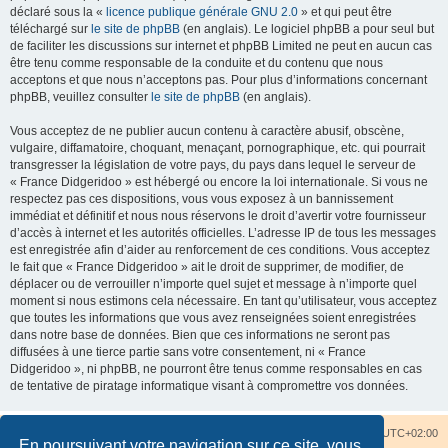
déclaré sous la «
licence publique générale GNU 2.0
» et qui peut être
téléchargé sur
le site de phpBB
(en anglais). Le logiciel phpBB a pour seul but
de faciliter les discussions sur internet et phpBB Limited ne peut en aucun cas
être tenu comme responsable de la conduite et du contenu que nous
acceptons et que nous n’acceptons pas. Pour plus d’informations concernant
phpBB, veuillez consulter
le site de phpBB
(en anglais).
Vous acceptez de ne publier aucun contenu à caractère abusif, obscène,
vulgaire, diffamatoire, choquant, menaçant, pornographique, etc. qui pourrait
transgresser la législation de votre pays, du pays dans lequel le serveur de
« France Didgeridoo » est hébergé ou encore la loi internationale. Si vous ne
respectez pas ces dispositions, vous vous exposez à un bannissement
immédiat et définitif et nous nous réservons le droit d’avertir votre fournisseur
d’accès à internet et les autorités officielles. L’adresse IP de tous les messages
est enregistrée afin d’aider au renforcement de ces conditions. Vous acceptez
le fait que « France Didgeridoo » ait le droit de supprimer, de modifier, de
déplacer ou de verrouiller n’importe quel sujet et message à n’importe quel
moment si nous estimons cela nécessaire. En tant qu’utilisateur, vous acceptez
que toutes les informations que vous avez renseignées soient enregistrées
dans notre base de données. Bien que ces informations ne seront pas
diffusées à une tierce partie sans votre consentement, ni « France
Didgeridoo », ni phpBB, ne pourront être tenus comme responsables en cas
de tentative de piratage informatique visant à compromettre vos données.
Accueil du forum
Nous contacter
Fuseau horaire sur
UTC+02:00
En poursuivant votre navigation sur ce site, vous