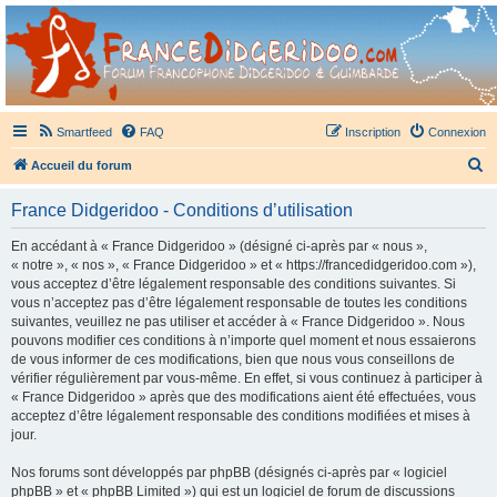
France Didgeridoo
Didgeridoo et Guimbarde sur France Didgeridoo - retrouvez la communauté.
Smartfeed
FAQ
Inscription
Connexion
R
Accueil du forum
e
France Didgeridoo - Conditions d’utilisation
c
h
En accédant à « France Didgeridoo » (désigné ci-après par « nous »,
« notre », « nos », « France Didgeridoo » et « https://francedidgeridoo.com »),
e
vous acceptez d’être légalement responsable des conditions suivantes. Si
r
vous n’acceptez pas d’être légalement responsable de toutes les conditions
suivantes, veuillez ne pas utiliser et accéder à « France Didgeridoo ». Nous
c
pouvons modifier ces conditions à n’importe quel moment et nous essaierons
h
de vous informer de ces modifications, bien que nous vous conseillons de
vérifier régulièrement par vous-même. En effet, si vous continuez à participer à
e
« France Didgeridoo » après que des modifications aient été effectuées, vous
r
acceptez d’être légalement responsable des conditions modifiées et mises à
jour.
Nos forums sont développés par phpBB (désignés ci-après par « logiciel
phpBB » et « phpBB Limited ») qui est un logiciel de forum de discussions