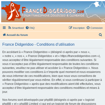
France Didgeridoo
Didgeridoo et Guimbarde sur France Didgeridoo - retrouvez la communauté.
Smartfeed
FAQ
Inscription
Connexion
R
Accueil du forum
e
France Didgeridoo - Conditions d’utilisation
c
h
En accédant à « France Didgeridoo » (désigné ci-après par « nous »,
« notre », « nos », « France Didgeridoo » et « https://francedidgeridoo.com »),
e
vous acceptez d’être légalement responsable des conditions suivantes. Si
r
vous n’acceptez pas d’être légalement responsable de toutes les conditions
suivantes, veuillez ne pas utiliser et accéder à « France Didgeridoo ». Nous
c
pouvons modifier ces conditions à n’importe quel moment et nous essaierons
h
de vous informer de ces modifications, bien que nous vous conseillons de
vérifier régulièrement par vous-même. En effet, si vous continuez à participer à
e
« France Didgeridoo » après que des modifications aient été effectuées, vous
r
acceptez d’être légalement responsable des conditions modifiées et mises à
jour.
Nos forums sont développés par phpBB (désignés ci-après par « logiciel
phpBB » et « phpBB Limited ») qui est un logiciel de forum de discussions