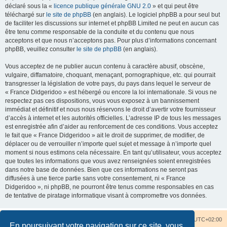
déclaré sous la «
licence publique générale GNU 2.0
» et qui peut être
téléchargé sur
le site de phpBB
(en anglais). Le logiciel phpBB a pour seul but
de faciliter les discussions sur internet et phpBB Limited ne peut en aucun cas
être tenu comme responsable de la conduite et du contenu que nous
acceptons et que nous n’acceptons pas. Pour plus d’informations concernant
phpBB, veuillez consulter
le site de phpBB
(en anglais).
Vous acceptez de ne publier aucun contenu à caractère abusif, obscène,
vulgaire, diffamatoire, choquant, menaçant, pornographique, etc. qui pourrait
transgresser la législation de votre pays, du pays dans lequel le serveur de
« France Didgeridoo » est hébergé ou encore la loi internationale. Si vous ne
respectez pas ces dispositions, vous vous exposez à un bannissement
immédiat et définitif et nous nous réservons le droit d’avertir votre fournisseur
d’accès à internet et les autorités officielles. L’adresse IP de tous les messages
est enregistrée afin d’aider au renforcement de ces conditions. Vous acceptez
le fait que « France Didgeridoo » ait le droit de supprimer, de modifier, de
déplacer ou de verrouiller n’importe quel sujet et message à n’importe quel
moment si nous estimons cela nécessaire. En tant qu’utilisateur, vous acceptez
que toutes les informations que vous avez renseignées soient enregistrées
dans notre base de données. Bien que ces informations ne seront pas
diffusées à une tierce partie sans votre consentement, ni « France
Didgeridoo », ni phpBB, ne pourront être tenus comme responsables en cas
de tentative de piratage informatique visant à compromettre vos données.
Accueil du forum
Nous contacter
Fuseau horaire sur
UTC+02:00
En poursuivant votre navigation sur ce site, vous