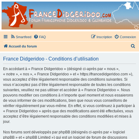
France Didgeridoo
Didgeridoo et Guimbarde sur France Didgeridoo - retrouvez la communauté.
Smartfeed
FAQ
Inscription
Connexion
R
Accueil du forum
e
France Didgeridoo - Conditions d’utilisation
c
h
En accédant à « France Didgeridoo » (désigné ci-après par « nous »,
« notre », « nos », « France Didgeridoo » et « https://francedidgeridoo.com »),
e
vous acceptez d’être légalement responsable des conditions suivantes. Si
r
vous n’acceptez pas d’être légalement responsable de toutes les conditions
suivantes, veuillez ne pas utiliser et accéder à « France Didgeridoo ». Nous
c
pouvons modifier ces conditions à n’importe quel moment et nous essaierons
h
de vous informer de ces modifications, bien que nous vous conseillons de
vérifier régulièrement par vous-même. En effet, si vous continuez à participer à
e
« France Didgeridoo » après que des modifications aient été effectuées, vous
r
acceptez d’être légalement responsable des conditions modifiées et mises à
jour.
Nos forums sont développés par phpBB (désignés ci-après par « logiciel
phpBB » et « phpBB Limited ») qui est un logiciel de forum de discussions