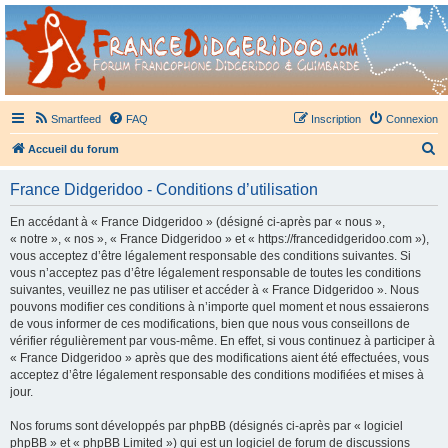
France Didgeridoo
Didgeridoo et Guimbarde sur France Didgeridoo - retrouvez la communauté.
Smartfeed
FAQ
Inscription
Connexion
R
Accueil du forum
e
France Didgeridoo - Conditions d’utilisation
c
h
En accédant à « France Didgeridoo » (désigné ci-après par « nous »,
« notre », « nos », « France Didgeridoo » et « https://francedidgeridoo.com »),
e
vous acceptez d’être légalement responsable des conditions suivantes. Si
r
vous n’acceptez pas d’être légalement responsable de toutes les conditions
suivantes, veuillez ne pas utiliser et accéder à « France Didgeridoo ». Nous
c
pouvons modifier ces conditions à n’importe quel moment et nous essaierons
h
de vous informer de ces modifications, bien que nous vous conseillons de
vérifier régulièrement par vous-même. En effet, si vous continuez à participer à
e
« France Didgeridoo » après que des modifications aient été effectuées, vous
r
acceptez d’être légalement responsable des conditions modifiées et mises à
jour.
Nos forums sont développés par phpBB (désignés ci-après par « logiciel
phpBB » et « phpBB Limited ») qui est un logiciel de forum de discussions