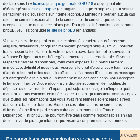
déclaré sous la «
licence publique générale GNU 2.0
» et qui peut être
téléchargé sur
le site de phpBB
(en anglais). Le logiciel phpBB a pour seul but
de faciliter les discussions sur internet et phpBB Limited ne peut en aucun cas
être tenu comme responsable de la conduite et du contenu que nous
acceptons et que nous n’acceptons pas. Pour plus d’informations concernant
phpBB, veuillez consulter
le site de phpBB
(en anglais).
Vous acceptez de ne publier aucun contenu à caractère abusif, obscène,
vulgaire, diffamatoire, choquant, menaçant, pornographique, etc. qui pourrait
transgresser la législation de votre pays, du pays dans lequel le serveur de
« France Didgeridoo » est hébergé ou encore la loi internationale. Si vous ne
respectez pas ces dispositions, vous vous exposez à un bannissement
immédiat et définitif et nous nous réservons le droit d’avertir votre fournisseur
d’accès à internet et les autorités officielles. L’adresse IP de tous les messages
est enregistrée afin d’aider au renforcement de ces conditions. Vous acceptez
le fait que « France Didgeridoo » ait le droit de supprimer, de modifier, de
déplacer ou de verrouiller n’importe quel sujet et message à n’importe quel
moment si nous estimons cela nécessaire. En tant qu’utilisateur, vous acceptez
que toutes les informations que vous avez renseignées soient enregistrées
dans notre base de données. Bien que ces informations ne seront pas
diffusées à une tierce partie sans votre consentement, ni « France
Didgeridoo », ni phpBB, ne pourront être tenus comme responsables en cas
de tentative de piratage informatique visant à compromettre vos données.
Accueil du forum
Nous contacter
Fuseau horaire sur
UTC+02:00
En poursuivant votre navigation sur ce site, vous